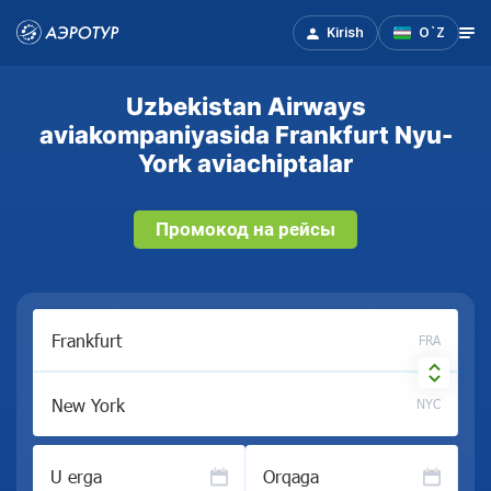
Kirish
O`Z
Uzbekistan Airways
aviakompaniyasida Frankfurt Nyu-
York aviachiptalar
Промокод на рейсы
FRA
NYC
U erga
Orqaga