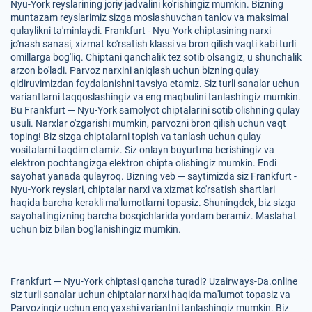
Nyu-York reyslarining joriy jadvalini ko'rishingiz mumkin. Bizning
muntazam reyslarimiz sizga moslashuvchan tanlov va maksimal
qulaylikni ta'minlaydi. Frankfurt - Nyu-York chiptasining narxi
jo'nash sanasi, xizmat ko'rsatish klassi va bron qilish vaqti kabi turli
omillarga bog'liq. Chiptani qanchalik tez sotib olsangiz, u shunchalik
arzon bo'ladi. Parvoz narxini aniqlash uchun bizning qulay
qidiruvimizdan foydalanishni tavsiya etamiz. Siz turli sanalar uchun
variantlarni taqqoslashingiz va eng maqbulini tanlashingiz mumkin.
Bu Frankfurt — Nyu-York samolyot chiptalarini sotib olishning qulay
usuli. Narxlar o'zgarishi mumkin, parvozni bron qilish uchun vaqt
toping! Biz sizga chiptalarni topish va tanlash uchun qulay
vositalarni taqdim etamiz. Siz onlayn buyurtma berishingiz va
elektron pochtangizga elektron chipta olishingiz mumkin. Endi
sayohat yanada qulayroq. Bizning veb — saytimizda siz Frankfurt -
Nyu-York reyslari, chiptalar narxi va xizmat ko'rsatish shartlari
haqida barcha kerakli ma'lumotlarni topasiz. Shuningdek, biz sizga
sayohatingizning barcha bosqichlarida yordam beramiz. Maslahat
uchun biz bilan bog'lanishingiz mumkin.
Frankfurt — Nyu-York chiptasi qancha turadi? Uzairways-Da.online
siz turli sanalar uchun chiptalar narxi haqida ma'lumot topasiz va
Parvozingiz uchun eng yaxshi variantni tanlashingiz mumkin. Biz