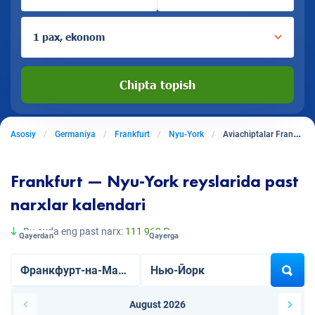
1 pax, ekonom
Chipta topish
Asosiy
Germaniya
Frankfurt
Nyu-York
Aviachiptalar Frankfurtdan Nyu-Yorkga
Frankfurt — Nyu-York reyslarida past
narxlar kalendari
Bu oyda eng past narx:
111 962 ₽
Qayerdan
Qayerga
August 2026