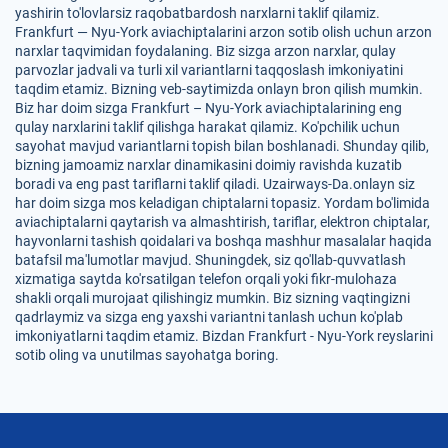
yashirin to'lovlarsiz raqobatbardosh narxlarni taklif qilamiz.
Frankfurt — Nyu-York aviachiptalarini arzon sotib olish uchun arzon
narxlar taqvimidan foydalaning. Biz sizga arzon narxlar, qulay
parvozlar jadvali va turli xil variantlarni taqqoslash imkoniyatini
taqdim etamiz. Bizning veb-saytimizda onlayn bron qilish mumkin.
Biz har doim sizga Frankfurt – Nyu-York aviachiptalarining eng
qulay narxlarini taklif qilishga harakat qilamiz. Ko'pchilik uchun
sayohat mavjud variantlarni topish bilan boshlanadi. Shunday qilib,
bizning jamoamiz narxlar dinamikasini doimiy ravishda kuzatib
boradi va eng past tariflarni taklif qiladi. Uzairways-Da.onlayn siz
har doim sizga mos keladigan chiptalarni topasiz. Yordam bo'limida
aviachiptalarni qaytarish va almashtirish, tariflar, elektron chiptalar,
hayvonlarni tashish qoidalari va boshqa mashhur masalalar haqida
batafsil ma'lumotlar mavjud. Shuningdek, siz qo'llab-quvvatlash
xizmatiga saytda ko'rsatilgan telefon orqali yoki fikr-mulohaza
shakli orqali murojaat qilishingiz mumkin. Biz sizning vaqtingizni
qadrlaymiz va sizga eng yaxshi variantni tanlash uchun ko'plab
imkoniyatlarni taqdim etamiz. Bizdan Frankfurt - Nyu-York reyslarini
sotib oling va unutilmas sayohatga boring.