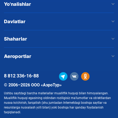
Yo'nalishlar
Davlatlar
Shaharlar
Aeroportlar
8 812
336-16-88
© 2006–2026 ООО «АэроТур»
Ushbu saytdagi barcha materiallar mualliflik huquqi bilan himoyalangan.
Mualliflik huquqi egasining oldindan roziligisiz ma'lumotlar va ob'ektlardan
nusxa ko'chirish, tarqatish (shu jumladan Internetdagi boshqa saytlar va
resurslarga nusxalash yo'li bilan) yoki boshqa har qanday foydalanish
taqiqlanadi.