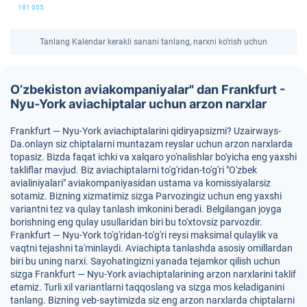
181 055
Tanlang Kalendar kerakli sanani tanlang, narxni ko'rish uchun
O’zbekiston aviakompaniyalar" dan Frankfurt -
Nyu-York aviachiptalar uchun arzon narxlar
Frankfurt — Nyu-York aviachiptalarini qidiryapsizmi? Uzairways-
Da.onlayn siz chiptalarni muntazam reyslar uchun arzon narxlarda
topasiz. Bizda faqat ichki va xalqaro yo'nalishlar bo'yicha eng yaxshi
takliflar mavjud. Biz aviachiptalarni to'g'ridan-to'g'ri "O'zbek
avialiniyalari" aviakompaniyasidan ustama va komissiyalarsiz
sotamiz. Bizning xizmatimiz sizga Parvozingiz uchun eng yaxshi
variantni tez va qulay tanlash imkonini beradi. Belgilangan joyga
borishning eng qulay usullaridan biri bu to'xtovsiz parvozdir.
Frankfurt — Nyu-York to'g'ridan-to'g'ri reysi maksimal qulaylik va
vaqtni tejashni ta'minlaydi. Aviachipta tanlashda asosiy omillardan
biri bu uning narxi. Sayohatingizni yanada tejamkor qilish uchun
sizga Frankfurt — Nyu-York aviachiptalarining arzon narxlarini taklif
etamiz. Turli xil variantlarni taqqoslang va sizga mos keladiganini
tanlang. Bizning veb-saytimizda siz eng arzon narxlarda chiptalarni