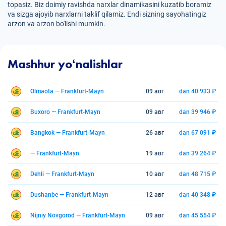
topasiz. Biz doimiy ravishda narxlar dinamikasini kuzatib boramiz
va sizga ajoyib narxlarni taklif qilamiz. Endi sizning sayohatingiz
arzon va arzon bo'lishi mumkin.
Mashhur yoʻnalishlar
Olmaota — Frankfurt-Mayn
09 авг
dan 40 933 ₽
Buxoro — Frankfurt-Mayn
09 авг
dan 39 946 ₽
Bangkok — Frankfurt-Mayn
26 авг
dan 67 091 ₽
— Frankfurt-Mayn
19 авг
dan 39 264 ₽
Dehli — Frankfurt-Mayn
10 авг
dan 48 715 ₽
Dushanbe — Frankfurt-Mayn
12 авг
dan 40 348 ₽
Nijniy Novgorod — Frankfurt-Mayn
09 авг
dan 45 554 ₽