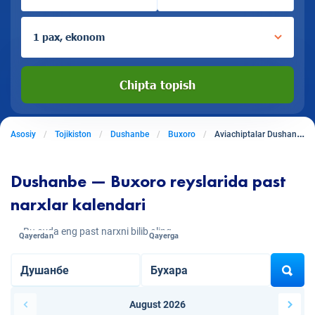
1 pax, ekonom
Chipta topish
Asosiy
Tojikiston
Dushanbe
Buxoro
Aviachiptalar Dushanbedan Buxoroga
Dushanbe — Buxoro reyslarida past
narxlar kalendari
Bu oyda eng past narxni bilib oling
Qayerdan
Qayerga
August 2026