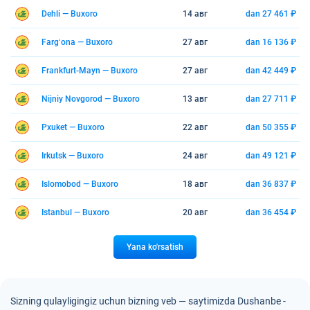
Dehli — Buxoro
14 авг
dan 27 461 ₽
Fargʻona — Buxoro
27 авг
dan 16 136 ₽
Frankfurt-Mayn — Buxoro
27 авг
dan 42 449 ₽
Nijniy Novgorod — Buxoro
13 авг
dan 27 711 ₽
Pxuket — Buxoro
22 авг
dan 50 355 ₽
Irkutsk — Buxoro
24 авг
dan 49 121 ₽
Islomobod — Buxoro
18 авг
dan 36 837 ₽
Istanbul — Buxoro
20 авг
dan 36 454 ₽
Yana ko'rsatish
Sizning qulayligingiz uchun bizning veb — saytimizda Dushanbe -