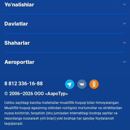
Yo'nalishlar
Davlatlar
Shaharlar
Aeroportlar
8 812
336-16-88
© 2006–2026 ООО «АэроТур»
Ushbu saytdagi barcha materiallar mualliflik huquqi bilan himoyalangan.
Mualliflik huquqi egasining oldindan roziligisiz ma'lumotlar va ob'ektlardan
nusxa ko'chirish, tarqatish (shu jumladan Internetdagi boshqa saytlar va
resurslarga nusxalash yo'li bilan) yoki boshqa har qanday foydalanish
taqiqlanadi.