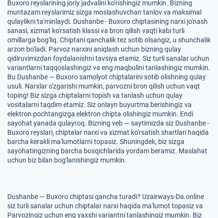
Buxoro reyslarining joriy jadvalini ko'rishingiz mumkin. Bizning
muntazam reyslarimiz sizga moslashuvchan tanlov va maksimal
qulaylikni ta'minlaydi. Dushanbe - Buxoro chiptasining narxi jo'nash
sanasi, xizmat ko'rsatish klassi va bron qilish vaqti kabi turli
omillarga bog'liq. Chiptani qanchalik tez sotib olsangiz, u shunchalik
arzon bo'ladi. Parvoz narxini aniqlash uchun bizning qulay
qidiruvimizdan foydalanishni tavsiya etamiz. Siz turli sanalar uchun
variantlarni taqqoslashingiz va eng maqbulini tanlashingiz mumkin.
Bu Dushanbe — Buxoro samolyot chiptalarini sotib olishning qulay
usuli. Narxlar o'zgarishi mumkin, parvozni bron qilish uchun vaqt
toping! Biz sizga chiptalarni topish va tanlash uchun qulay
vositalarni taqdim etamiz. Siz onlayn buyurtma berishingiz va
elektron pochtangizga elektron chipta olishingiz mumkin. Endi
sayohat yanada qulayroq. Bizning veb — saytimizda siz Dushanbe -
Buxoro reyslari, chiptalar narxi va xizmat ko'rsatish shartlari haqida
barcha kerakli ma'lumotlarni topasiz. Shuningdek, biz sizga
sayohatingizning barcha bosqichlarida yordam beramiz. Maslahat
uchun biz bilan bog'lanishingiz mumkin.
Dushanbe — Buxoro chiptasi qancha turadi? Uzairways-Da.online
siz turli sanalar uchun chiptalar narxi haqida ma'lumot topasiz va
Parvozingiz uchun eng yaxshi variantni tanlashingiz mumkin. Biz