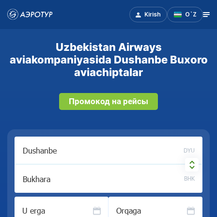
Kirish
O`Z
Uzbekistan Airways
aviakompaniyasida Dushanbe Buxoro
aviachiptalar
Промокод на рейсы
DYU
BHK
U erga
Orqaga