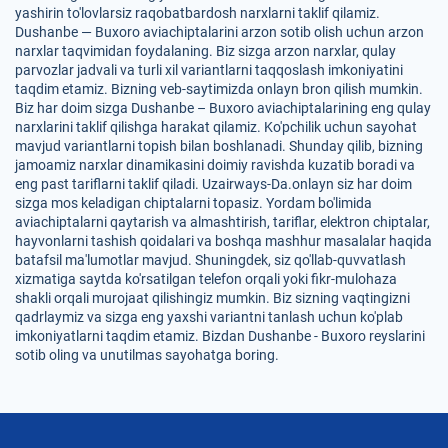
yashirin to'lovlarsiz raqobatbardosh narxlarni taklif qilamiz.
Dushanbe — Buxoro aviachiptalarini arzon sotib olish uchun arzon
narxlar taqvimidan foydalaning. Biz sizga arzon narxlar, qulay
parvozlar jadvali va turli xil variantlarni taqqoslash imkoniyatini
taqdim etamiz. Bizning veb-saytimizda onlayn bron qilish mumkin.
Biz har doim sizga Dushanbe – Buxoro aviachiptalarining eng qulay
narxlarini taklif qilishga harakat qilamiz. Ko'pchilik uchun sayohat
mavjud variantlarni topish bilan boshlanadi. Shunday qilib, bizning
jamoamiz narxlar dinamikasini doimiy ravishda kuzatib boradi va
eng past tariflarni taklif qiladi. Uzairways-Da.onlayn siz har doim
sizga mos keladigan chiptalarni topasiz. Yordam bo'limida
aviachiptalarni qaytarish va almashtirish, tariflar, elektron chiptalar,
hayvonlarni tashish qoidalari va boshqa mashhur masalalar haqida
batafsil ma'lumotlar mavjud. Shuningdek, siz qo'llab-quvvatlash
xizmatiga saytda ko'rsatilgan telefon orqali yoki fikr-mulohaza
shakli orqali murojaat qilishingiz mumkin. Biz sizning vaqtingizni
qadrlaymiz va sizga eng yaxshi variantni tanlash uchun ko'plab
imkoniyatlarni taqdim etamiz. Bizdan Dushanbe - Buxoro reyslarini
sotib oling va unutilmas sayohatga boring.