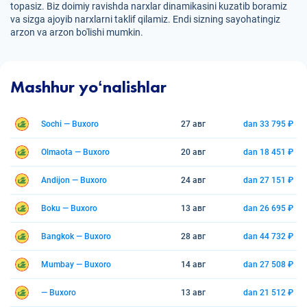
topasiz. Biz doimiy ravishda narxlar dinamikasini kuzatib boramiz
va sizga ajoyib narxlarni taklif qilamiz. Endi sizning sayohatingiz
arzon va arzon bo'lishi mumkin.
Mashhur yoʻnalishlar
Sochi — Buxoro
27 авг
dan 33 795 ₽
Olmaota — Buxoro
20 авг
dan 18 451 ₽
Andijon — Buxoro
24 авг
dan 27 151 ₽
Boku — Buxoro
13 авг
dan 26 695 ₽
Bangkok — Buxoro
28 авг
dan 44 732 ₽
Mumbay — Buxoro
14 авг
dan 27 508 ₽
— Buxoro
13 авг
dan 21 512 ₽