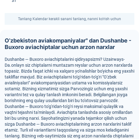
31
Tanlang Kalendar kerakli sanani tanlang, narxni ko'rish uchun
O’zbekiston aviakompaniyalar" dan Dushanbe -
Buxoro aviachiptalar uchun arzon narxlar
Dushanbe — Buxoro aviachiptalarini qidiryapsizmi? Uzairways-
Da.onlayn siz chiptalarni muntazam reyslar uchun arzon narxlarda
topasiz. Bizda faqat ichki va xalqaro yo'nalishlar bo'yicha eng yaxshi
takliflar mavjud. Biz aviachiptalarni to'g'ridan-to'g'ri "O'zbek
avialiniyalari" aviakompaniyasidan ustama va komissiyalarsiz
sotamiz. Bizning xizmatimiz sizga Parvozingiz uchun eng yaxshi
variantni tez va qulay tanlash imkonini beradi. Belgilangan joyga
borishning eng qulay usullaridan biri bu to'xtovsiz parvozdir.
Dushanbe — Buxoro to'g'ridan-to'g'ri reysi maksimal qulaylik va
vaqtni tejashni ta'minlaydi. Aviachipta tanlashda asosiy omillardan
biri bu uning narxi. Sayohatingizni yanada tejamkor qilish uchun
sizga Dushanbe — Buxoro aviachiptalarining arzon narxlarini taklif
etamiz. Turli xil variantlarni taqqoslang va sizga mos keladiganini
tanlang. Bizning veb-saytimizda siz eng arzon narxlarda chiptalarni