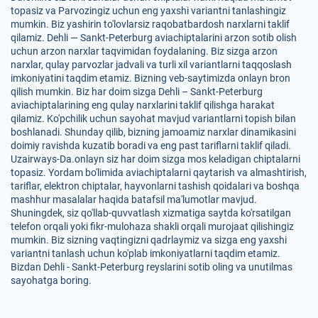
topasiz va Parvozingiz uchun eng yaxshi variantni tanlashingiz
mumkin. Biz yashirin to'lovlarsiz raqobatbardosh narxlarni taklif
qilamiz. Dehli — Sankt-Peterburg aviachiptalarini arzon sotib olish
uchun arzon narxlar taqvimidan foydalaning. Biz sizga arzon
narxlar, qulay parvozlar jadvali va turli xil variantlarni taqqoslash
imkoniyatini taqdim etamiz. Bizning veb-saytimizda onlayn bron
qilish mumkin. Biz har doim sizga Dehli – Sankt-Peterburg
aviachiptalarining eng qulay narxlarini taklif qilishga harakat
qilamiz. Ko'pchilik uchun sayohat mavjud variantlarni topish bilan
boshlanadi. Shunday qilib, bizning jamoamiz narxlar dinamikasini
doimiy ravishda kuzatib boradi va eng past tariflarni taklif qiladi.
Uzairways-Da.onlayn siz har doim sizga mos keladigan chiptalarni
topasiz. Yordam bo'limida aviachiptalarni qaytarish va almashtirish,
tariflar, elektron chiptalar, hayvonlarni tashish qoidalari va boshqa
mashhur masalalar haqida batafsil ma'lumotlar mavjud.
Shuningdek, siz qo'llab-quvvatlash xizmatiga saytda ko'rsatilgan
telefon orqali yoki fikr-mulohaza shakli orqali murojaat qilishingiz
mumkin. Biz sizning vaqtingizni qadrlaymiz va sizga eng yaxshi
variantni tanlash uchun ko'plab imkoniyatlarni taqdim etamiz.
Bizdan Dehli - Sankt-Peterburg reyslarini sotib oling va unutilmas
sayohatga boring.