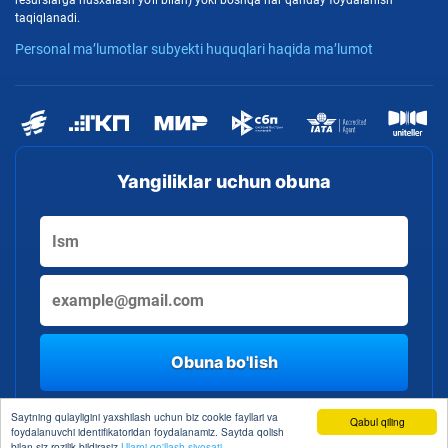
resurslarga nusxalash yo'li bilan) yoki boshqa har qanday foydalanish
taqiqlanadi.
Personal ma’lumotlar subyekti huquqlari haqida ma’lumot
Yangiliklar uchun obuna
Obuna bo'lish
By clicking the button, you consent to the processing of personal data
Saytning qulayligini yaxshilash uchun biz cookie fayllari va
Qabul qiling
foydalanuvchi identifikatoridan foydalanamiz. Saytda qolish
bilan siz rozilik bildirasiz
Ularni qo'llash siyosati