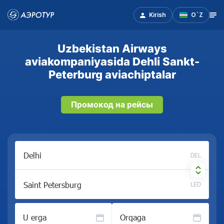
Kirish
O`Z
Uzbekistan Airways
aviakompaniyasida Dehli Sankt-
Peterburg aviachiptalar
Промокод на рейсы
DEL
LED
U erga
Orqaga