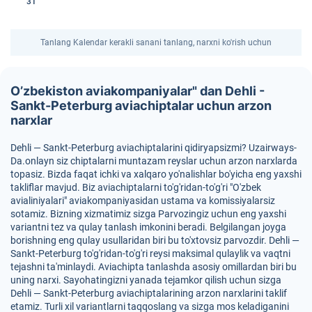
31
Tanlang Kalendar kerakli sanani tanlang, narxni ko'rish uchun
O’zbekiston aviakompaniyalar" dan Dehli -
Sankt-Peterburg aviachiptalar uchun arzon
narxlar
Dehli — Sankt-Peterburg aviachiptalarini qidiryapsizmi? Uzairways-
Da.onlayn siz chiptalarni muntazam reyslar uchun arzon narxlarda
topasiz. Bizda faqat ichki va xalqaro yo'nalishlar bo'yicha eng yaxshi
takliflar mavjud. Biz aviachiptalarni to'g'ridan-to'g'ri "O'zbek
avialiniyalari" aviakompaniyasidan ustama va komissiyalarsiz
sotamiz. Bizning xizmatimiz sizga Parvozingiz uchun eng yaxshi
variantni tez va qulay tanlash imkonini beradi. Belgilangan joyga
borishning eng qulay usullaridan biri bu to'xtovsiz parvozdir. Dehli —
Sankt-Peterburg to'g'ridan-to'g'ri reysi maksimal qulaylik va vaqtni
tejashni ta'minlaydi. Aviachipta tanlashda asosiy omillardan biri bu
uning narxi. Sayohatingizni yanada tejamkor qilish uchun sizga
Dehli — Sankt-Peterburg aviachiptalarining arzon narxlarini taklif
etamiz. Turli xil variantlarni taqqoslang va sizga mos keladiganini