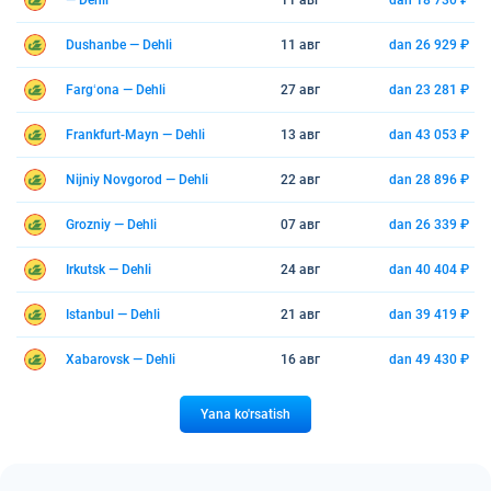
— Dehli
11 авг
dan 18 730 ₽
Dushanbe — Dehli
11 авг
dan 26 929 ₽
Fargʻona — Dehli
27 авг
dan 23 281 ₽
Frankfurt-Mayn — Dehli
13 авг
dan 43 053 ₽
Nijniy Novgorod — Dehli
22 авг
dan 28 896 ₽
Grozniy — Dehli
07 авг
dan 26 339 ₽
Irkutsk — Dehli
24 авг
dan 40 404 ₽
Istanbul — Dehli
21 авг
dan 39 419 ₽
Xabarovsk — Dehli
16 авг
dan 49 430 ₽
Yana ko'rsatish