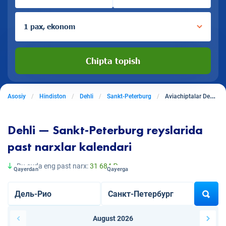
1 pax, ekonom
Chipta topish
Asosiy
Hindiston
Dehli
Sankt-Peterburg
Aviachiptalar Dehlidan Sankt-Peterburgga
Dehli — Sankt-Peterburg reyslarida
past narxlar kalendari
Bu oyda eng past narx:
31 684 ₽
Qayerdan
Qayerga
August 2026