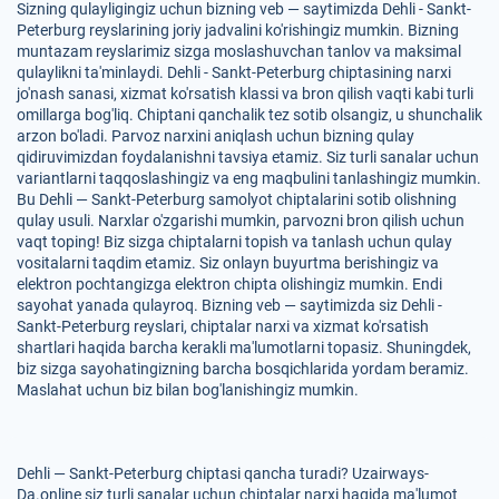
Sizning qulayligingiz uchun bizning veb — saytimizda Dehli - Sankt-
Peterburg reyslarining joriy jadvalini ko'rishingiz mumkin. Bizning
muntazam reyslarimiz sizga moslashuvchan tanlov va maksimal
qulaylikni ta'minlaydi. Dehli - Sankt-Peterburg chiptasining narxi
jo'nash sanasi, xizmat ko'rsatish klassi va bron qilish vaqti kabi turli
omillarga bog'liq. Chiptani qanchalik tez sotib olsangiz, u shunchalik
arzon bo'ladi. Parvoz narxini aniqlash uchun bizning qulay
qidiruvimizdan foydalanishni tavsiya etamiz. Siz turli sanalar uchun
variantlarni taqqoslashingiz va eng maqbulini tanlashingiz mumkin.
Bu Dehli — Sankt-Peterburg samolyot chiptalarini sotib olishning
qulay usuli. Narxlar o'zgarishi mumkin, parvozni bron qilish uchun
vaqt toping! Biz sizga chiptalarni topish va tanlash uchun qulay
vositalarni taqdim etamiz. Siz onlayn buyurtma berishingiz va
elektron pochtangizga elektron chipta olishingiz mumkin. Endi
sayohat yanada qulayroq. Bizning veb — saytimizda siz Dehli -
Sankt-Peterburg reyslari, chiptalar narxi va xizmat ko'rsatish
shartlari haqida barcha kerakli ma'lumotlarni topasiz. Shuningdek,
biz sizga sayohatingizning barcha bosqichlarida yordam beramiz.
Maslahat uchun biz bilan bog'lanishingiz mumkin.
Dehli — Sankt-Peterburg chiptasi qancha turadi? Uzairways-
Da.online siz turli sanalar uchun chiptalar narxi haqida ma'lumot