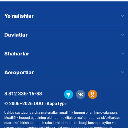
Yo'nalishlar
Davlatlar
Shaharlar
Aeroportlar
8 812
336-16-88
© 2006–2026 ООО «АэроТур»
Ushbu saytdagi barcha materiallar mualliflik huquqi bilan himoyalangan.
Mualliflik huquqi egasining oldindan roziligisiz ma'lumotlar va ob'ektlardan
nusxa ko'chirish, tarqatish (shu jumladan Internetdagi boshqa saytlar va