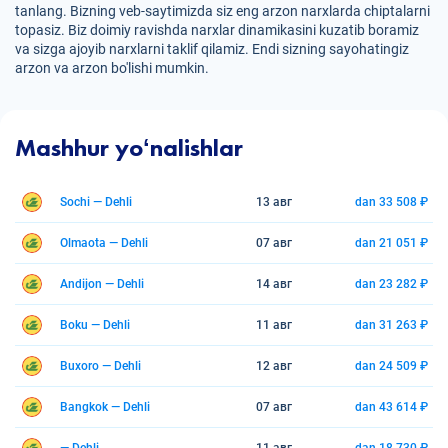
tanlang. Bizning veb-saytimizda siz eng arzon narxlarda chiptalarni
topasiz. Biz doimiy ravishda narxlar dinamikasini kuzatib boramiz
va sizga ajoyib narxlarni taklif qilamiz. Endi sizning sayohatingiz
arzon va arzon bo'lishi mumkin.
Mashhur yoʻnalishlar
Sochi — Dehli
13 авг
dan 33 508 ₽
Olmaota — Dehli
07 авг
dan 21 051 ₽
Andijon — Dehli
14 авг
dan 23 282 ₽
Boku — Dehli
11 авг
dan 31 263 ₽
Buxoro — Dehli
12 авг
dan 24 509 ₽
Bangkok — Dehli
07 авг
dan 43 614 ₽