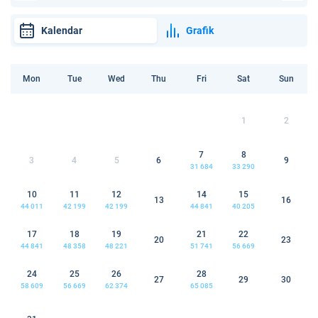
Kalendar
Grafik
Mon
Tue
Wed
Thu
Fri
Sat
Sun
1
2
7
8
3
4
5
6
9
31 684
33 290
10
11
12
14
15
13
16
44 011
42 199
42 199
44 841
40 205
17
18
19
21
22
20
23
44 841
48 358
48 221
51 741
56 669
24
25
26
28
27
29
30
58 609
56 669
62 374
65 085