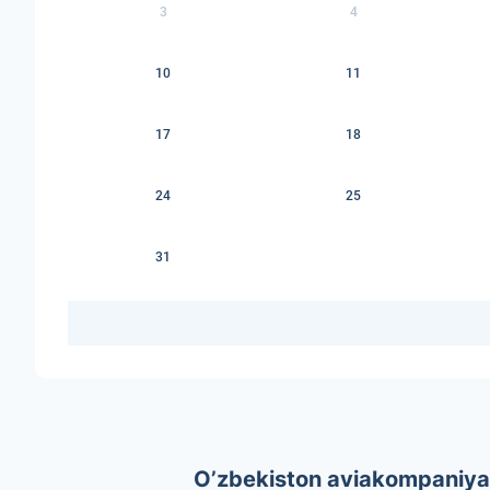
3
4
10
11
17
18
24
25
31
O’zbekiston aviakompaniyal