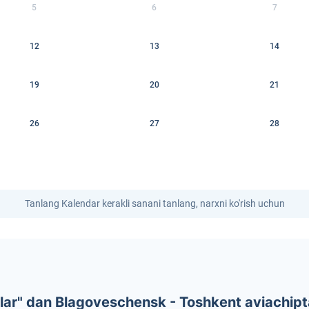
5
6
7
12
13
14
19
20
21
26
27
28
Tanlang Kalendar kerakli sanani tanlang, narxni ko'rish uchun
ar" dan Blagoveschensk - Toshkent aviachipta