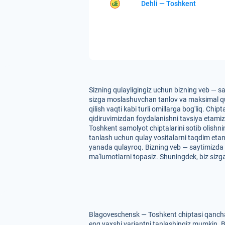
Dehli — Toshkent
Sizning qulayligingiz uchun bizning veb — s
sizga moslashuvchan tanlov va maksimal qula
qilish vaqti kabi turli omillarga bog'liq. Ch
qidiruvimizdan foydalanishni tavsiya etamiz
Toshkent samolyot chiptalarini sotib olishni
tanlash uchun qulay vositalarni taqdim etam
yanada qulayroq. Bizning veb — saytimizda si
ma'lumotlarni topasiz. Shuningdek, biz siz
Blagoveschensk — Toshkent chiptasi qancha 
eng yaxshi variantni tanlashingiz mumkin. Bi