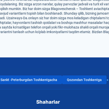
ydalaning. Biz sizga arzon narxlar, qulay parvozlar jadvali va turli xil v
qilish mumkin. Biz har doim sizga Blagoveschensk – Toshkent aviachiptalar
avjud variantlarni topish bilan boshlanadi. Shunday qilib, bizning jamoam
 qiladi. Uzairways-Da.onlayn siz har doim sizga mos keladigan chiptalarni 
n chiptalar, hayvonlarni tashish qoidalari va boshqa mashhur masalalar ha
 saytda ko'rsatilgan telefon orqali yoki fikr-mulohaza shakli orqali muroja
variantni tanlash uchun ko'plab imkoniyatlarni taqdim etamiz. Bizdan Blag
Sankt -Peterburgdan Toshkentgacha
Qozondan Toshkentga
+
Shaharlar