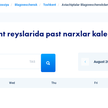
ossiya
Blagoveschensk
Toshkent
Aviachiptalar Blagoveschenskda
t reyslarida past narxlar kal
TAS
August 2
Wed
Thu
Fri