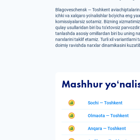
Blagoveschensk — Toshkent aviachiptalarini
ichki va xalqaro yo'nalishlar bo'yicha eng ya
komissiyalarsiz sotamiz. Bizning xizmatimiz
qulay usullaridan biri bu to'xtovsiz parvozdi
tanlashda asosiy omillardan biri bu uning n
narxlarini taklif etamiz. Turli xil variantla
doimiy ravishda narxlar dinamikasini kuzatib
Mashhur yoʻnali
Sochi — Toshkent
Olmaota — Toshkent
Anqara — Toshkent