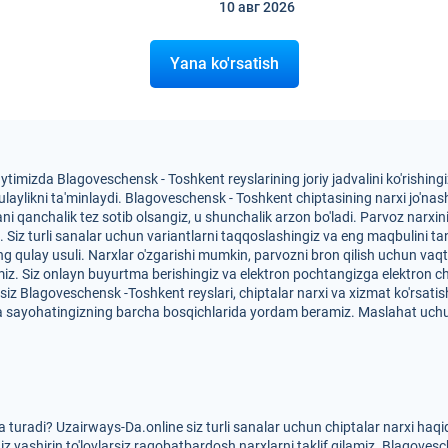
10 авг
2026
Yana ko'rsatish
aytimizda Blagoveschensk - Toshkent reyslarining joriy jadvalini ko'rishi
ylikni ta'minlaydi. Blagoveschensk - Toshkent chiptasining narxi jo'nash 
iptani qanchalik tez sotib olsangiz, u shunchalik arzon bo'ladi. Parvoz narx
. Siz turli sanalar uchun variantlarni taqqoslashingiz va eng maqbulini
ng qulay usuli. Narxlar o'zgarishi mumkin, parvozni bron qilish uchun vaqt 
iz. Siz onlayn buyurtma berishingiz va elektron pochtangizga elektron c
z Blagoveschensk -Toshkent reyslari, chiptalar narxi va xizmat ko'rsatish
ga sayohatingizning barcha bosqichlarida yordam beramiz. Maslahat uchu
turadi? Uzairways-Da.online siz turli sanalar uchun chiptalar narxi haq
z yashirin to'lovlarsiz raqobatbardosh narxlarni taklif qilamiz. Blagove