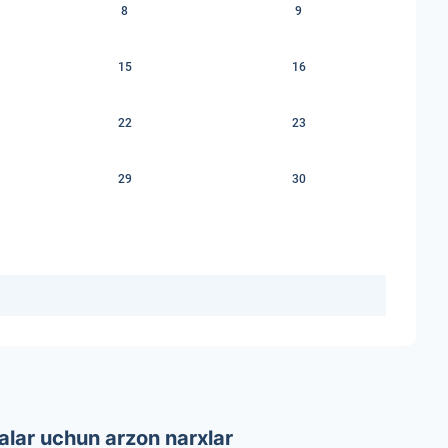
8
9
15
16
22
23
29
30
lar uchun arzon narxlar