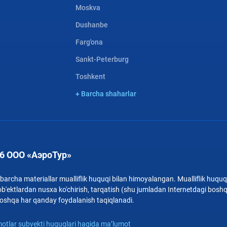
Moskva
Dushanbe
Farg'ona
Sankt-Peterburg
Toshkent
+ Barcha shaharlar
6 ООО «АэроТур»
archa materiallar mualliflik huquqi bilan himoyalangan. Mualliflik huquqi
b'ektlardan nusxa ko'chirish, tarqatish (shu jumladan Internetdagi bosh
i boshqa har qanday foydalanish taqiqlanadi.
otlar subyekti huquqlari haqida ma’lumot