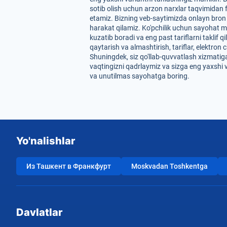
sotib olish uchun arzon narxlar taqvimidan fo
etamiz. Bizning veb-saytimizda onlayn bron 
harakat qilamiz. Ko'pchilik uchun sayohat m
kuzatib boradi va eng past tariflarni taklif
qaytarish va almashtirish, tariflar, elektro
Shuningdek, siz qo'llab-quvvatlash xizmatiga
vaqtingizni qadrlaymiz va sizga eng yaxshi 
va unutilmas sayohatga boring.
Yo'nalishlar
Из Ташкент в Франкфурт
Moskvadan Toshkentga
Davlatlar