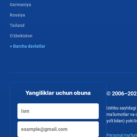
Germaniya
Rossiya
Tailand
O'zbekiston
+ Barcha davlatlar
Yangiliklar uchun obuna
© 2006–202
Ushbu saytdagi b
ma'lumotlar va o
yo'li bilan) yok
Personal ma’lum