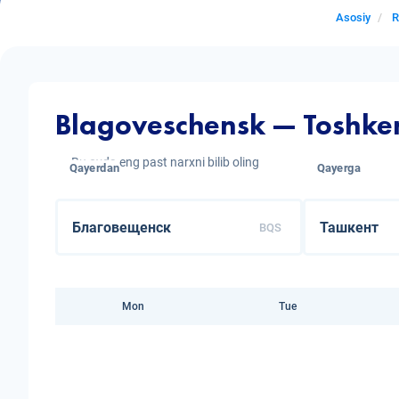
Asosiy
R
Blagoveschensk — Toshken
Bu oyda eng past narxni bilib oling
Qayerdan
Qayerga
BQS
Mon
Tue