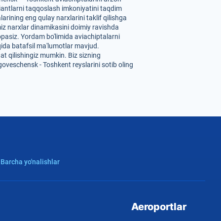
ariantlarni taqqoslash imkoniyatini taqdim
ining eng qulay narxlarini taklif qilishga
iz narxlar dinamikasini doimiy ravishda
topasiz. Yordam bo'limida aviachiptalarni
qida batafsil ma'lumotlar mavjud.
at qilishingiz mumkin. Biz sizning
oveschensk - Toshkent reyslarini sotib oling
 Barcha yo'nalishlar
Aeroportlar