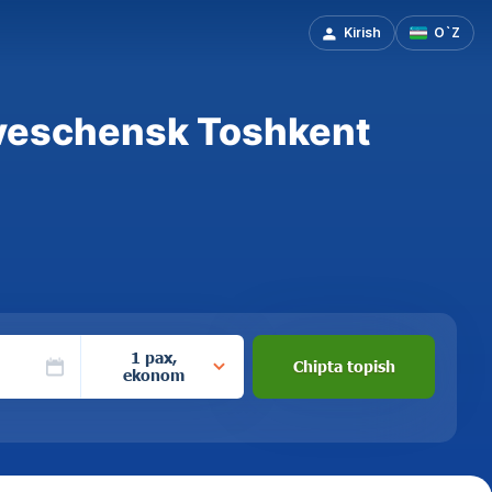
Kirish
O`Z
oveschensk Toshkent
1 pax,
Chipta topish
ekonom