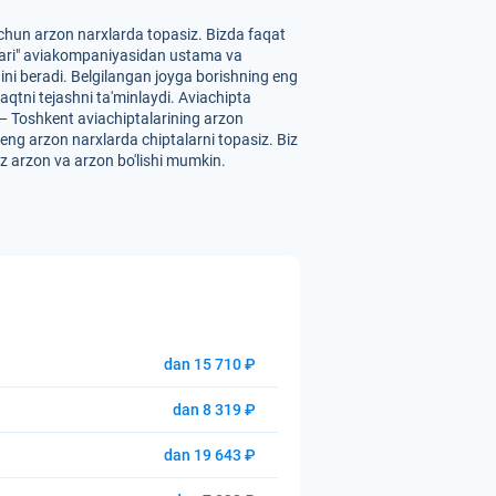
chun arzon narxlarda topasiz. Bizda faqat
niyalari" aviakompaniyasidan ustama va
ini beradi. Belgilangan joyga borishning eng
vaqtni tejashni ta'minlaydi. Aviachipta
— Toshkent aviachiptalarining arzon
z eng arzon narxlarda chiptalarni topasiz. Biz
iz arzon va arzon bo'lishi mumkin.
dan 15 710 ₽
dan 8 319 ₽
dan 19 643 ₽