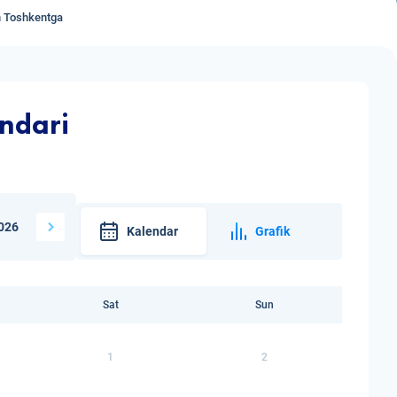
n Toshkentga
endari
026
Kalendar
Grafik
Sat
Sun
1
2