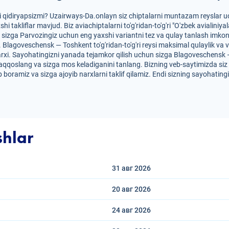
 qidiryapsizmi? Uzairways-Da.onlayn siz chiptalarni muntazam reyslar u
xshi takliflar mavjud. Biz aviachiptalarni to'g'ridan-to'g'ri "O'zbek aviali
 sizga Parvozingiz uchun eng yaxshi variantni tez va qulay tanlash imkon
r. Blagoveschensk — Toshkent to'g'ridan-to'g'ri reysi maksimal qulaylik va 
arxi. Sayohatingizni yanada tejamkor qilish uchun sizga Blagoveschensk 
rni taqqoslang va sizga mos keladiganini tanlang. Bizning veb-saytimizda si
 boramiz va sizga ajoyib narxlarni taklif qilamiz. Endi sizning sayohating
shlar
31 авг
2026
20 авг
2026
24 авг
2026