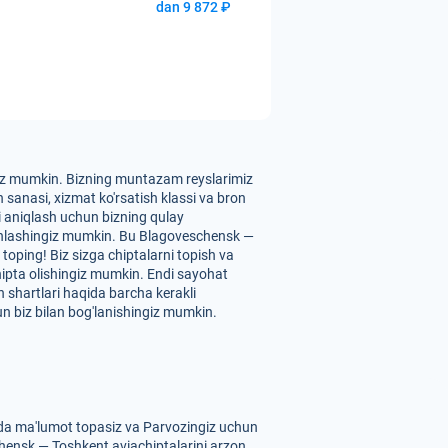
dan 9 872 ₽
ngiz mumkin. Bizning muntazam reyslarimiz
sanasi, xizmat ko'rsatish klassi va bron
ini aniqlash uchun bizning qulay
 tanlashingiz mumkin. Bu Blagoveschensk —
toping! Biz sizga chiptalarni topish va
hipta olishingiz mumkin. Endi sayohat
 shartlari haqida barcha kerakli
n biz bilan bog'lanishingiz mumkin.
ida ma'lumot topasiz va Parvozingiz uchun
schensk — Toshkent aviachiptalarini arzon