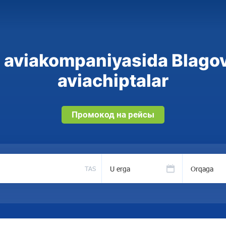
 aviakompaniyasida Blag
aviachiptalar
Промокод на рейсы
U erga
Orqaga
TAS