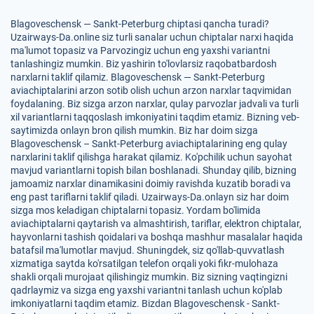
Blagoveschensk — Sankt-Peterburg chiptasi qancha turadi?
Uzairways-Da.online siz turli sanalar uchun chiptalar narxi haqida
ma'lumot topasiz va Parvozingiz uchun eng yaxshi variantni
tanlashingiz mumkin. Biz yashirin to'lovlarsiz raqobatbardosh
narxlarni taklif qilamiz. Blagoveschensk — Sankt-Peterburg
aviachiptalarini arzon sotib olish uchun arzon narxlar taqvimidan
foydalaning. Biz sizga arzon narxlar, qulay parvozlar jadvali va turli
xil variantlarni taqqoslash imkoniyatini taqdim etamiz. Bizning veb-
saytimizda onlayn bron qilish mumkin. Biz har doim sizga
Blagoveschensk – Sankt-Peterburg aviachiptalarining eng qulay
narxlarini taklif qilishga harakat qilamiz. Ko'pchilik uchun sayohat
mavjud variantlarni topish bilan boshlanadi. Shunday qilib, bizning
jamoamiz narxlar dinamikasini doimiy ravishda kuzatib boradi va
eng past tariflarni taklif qiladi. Uzairways-Da.onlayn siz har doim
sizga mos keladigan chiptalarni topasiz. Yordam bo'limida
aviachiptalarni qaytarish va almashtirish, tariflar, elektron chiptalar,
hayvonlarni tashish qoidalari va boshqa mashhur masalalar haqida
batafsil ma'lumotlar mavjud. Shuningdek, siz qo'llab-quvvatlash
xizmatiga saytda ko'rsatilgan telefon orqali yoki fikr-mulohaza
shakli orqali murojaat qilishingiz mumkin. Biz sizning vaqtingizni
qadrlaymiz va sizga eng yaxshi variantni tanlash uchun ko'plab
imkoniyatlarni taqdim etamiz. Bizdan Blagoveschensk - Sankt-