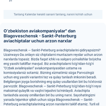
31
Tanlang Kalendar kerakli sanani tanlang, narxni ko'rish uchun
O’zbekiston aviakompaniyalar" dan
Blagoveschensk - Sankt-Peterburg
aviachiptalar uchun arzon narxlar
Blagoveschensk — Sankt-Peterburg aviachiptalarini qidiryapsizmi?
Uzairways-Da.onlayn siz chiptalarni muntazam reyslar uchun arzon
narxlarda topasiz. Bizda faqat ichki va xalqaro yo'nalishlar bo'yicha
eng yaxshi takliflar mavjud. Biz aviachiptalarni to'g'ridan-to'g'ri
"O'zbek avialiniyalari" aviakompaniyasidan ustama va
komissiyalarsiz sotamiz. Bizning xizmatimiz sizga Parvozingiz
uchun eng yaxshi variantni tez va qulay tanlash imkonini beradi.
Belgilangan joyga borishning eng qulay usullaridan biri bu to'xtovsiz
parvozdir. Blagoveschensk — Sankt-Peterburg to'g'ridan-to'g'ri reysi
maksimal qulaylik va vaqtni tejashni ta'minlaydi. Aviachipta
tanlashda asosiy omillardan biri bu uning narxi. Sayohatingizni
yanada tejamkor qilish uchun sizga Blagoveschensk — Sankt-
Peterburg aviachiptalarining arzon narxlarini taklif etamiz. Turli xil