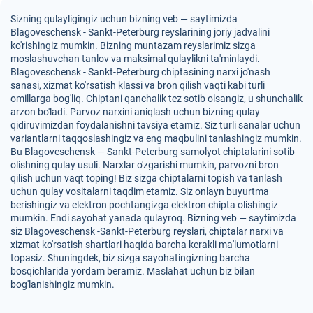
Sizning qulayligingiz uchun bizning veb — saytimizda
Blagoveschensk - Sankt-Peterburg reyslarining joriy jadvalini
ko'rishingiz mumkin. Bizning muntazam reyslarimiz sizga
moslashuvchan tanlov va maksimal qulaylikni ta'minlaydi.
Blagoveschensk - Sankt-Peterburg chiptasining narxi jo'nash
sanasi, xizmat ko'rsatish klassi va bron qilish vaqti kabi turli
omillarga bog'liq. Chiptani qanchalik tez sotib olsangiz, u shunchalik
arzon bo'ladi. Parvoz narxini aniqlash uchun bizning qulay
qidiruvimizdan foydalanishni tavsiya etamiz. Siz turli sanalar uchun
variantlarni taqqoslashingiz va eng maqbulini tanlashingiz mumkin.
Bu Blagoveschensk — Sankt-Peterburg samolyot chiptalarini sotib
olishning qulay usuli. Narxlar o'zgarishi mumkin, parvozni bron
qilish uchun vaqt toping! Biz sizga chiptalarni topish va tanlash
uchun qulay vositalarni taqdim etamiz. Siz onlayn buyurtma
berishingiz va elektron pochtangizga elektron chipta olishingiz
mumkin. Endi sayohat yanada qulayroq. Bizning veb — saytimizda
siz Blagoveschensk -Sankt-Peterburg reyslari, chiptalar narxi va
xizmat ko'rsatish shartlari haqida barcha kerakli ma'lumotlarni
topasiz. Shuningdek, biz sizga sayohatingizning barcha
bosqichlarida yordam beramiz. Maslahat uchun biz bilan
bog'lanishingiz mumkin.