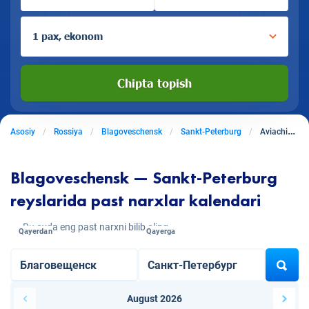
1 pax, ekonom
Chipta topish
Asosiy
Rossiya
Blagoveschensk
Sankt-Peterburg
Aviachiptalar Blagoveschenskdan Sankt-Peterburgga
Blagoveschensk — Sankt-Peterburg
reyslarida past narxlar kalendari
Bu oyda eng past narxni bilib oling
Qayerdan
Qayerga
August 2026