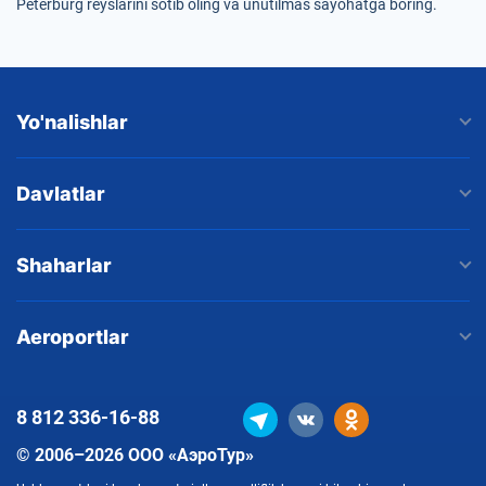
Peterburg reyslarini sotib oling va unutilmas sayohatga boring.
Yo'nalishlar
Davlatlar
Shaharlar
Aeroportlar
8 812
336-16-88
© 2006–2026 ООО «АэроТур»