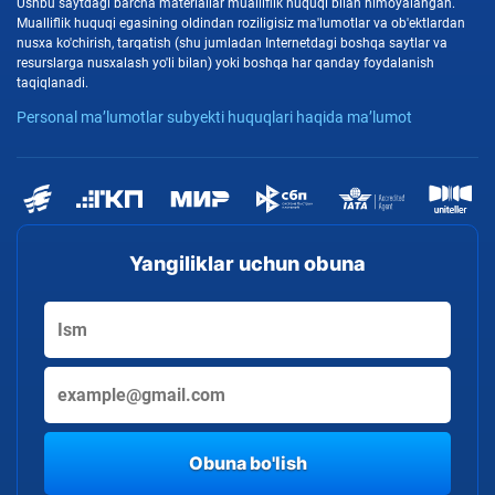
Ushbu saytdagi barcha materiallar mualliflik huquqi bilan himoyalangan.
Mualliflik huquqi egasining oldindan roziligisiz ma'lumotlar va ob'ektlardan
nusxa ko'chirish, tarqatish (shu jumladan Internetdagi boshqa saytlar va
resurslarga nusxalash yo'li bilan) yoki boshqa har qanday foydalanish
taqiqlanadi.
Personal ma’lumotlar subyekti huquqlari haqida ma’lumot
Yangiliklar uchun obuna
Obuna bo'lish