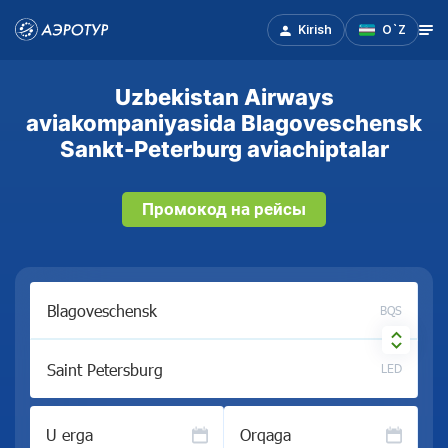
Kirish
O`Z
Uzbekistan Airways
aviakompaniyasida Blagoveschensk
Sankt-Peterburg aviachiptalar
Промокод на рейсы
BQS
LED
U erga
Orqaga