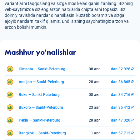
variantlarni taqqoslang va sizga mos keladiganini tanlang. Bizning
veb-saytimizda siz eng arzon narxlarda chiptalarni topasiz. Biz
doimiy ravishda narxlar dinamikasini kuzatib boramiz va sizga
ajoyib narxlarni taklif qilamiz. Endi sizning sayohatingiz arzon va
arzon bo'lishi mumkin.
Mashhur yoʻnalishlar
Olmaota — Sankt-Peterburg
08 авг
dan 32 926 ₽
Andijon — Sankt-Peterburg
28 авг
dan 36 865 ₽
Boku — Sankt-Peterburg
08 авг
dan 34 716 ₽
Buxoro — Sankt-Peterburg
23 авг
dan 35 412 ₽
Pekin — Sankt-Peterburg
28 авг
dan 47 920 ₽
Bangkok — Sankt-Peterburg
11 авг
dan 57 712 ₽