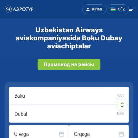
Kirish
O`Z
Uzbekistan Airways
aviakompaniyasida Boku Dubay
aviachiptalar
Промокод на рейсы
BAK
DXB
U erga
Orqaga