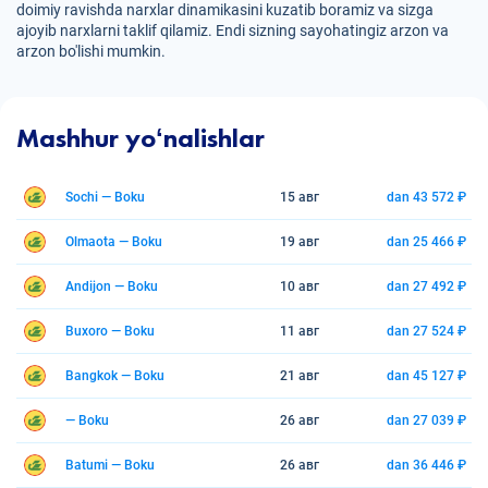
doimiy ravishda narxlar dinamikasini kuzatib boramiz va sizga
ajoyib narxlarni taklif qilamiz. Endi sizning sayohatingiz arzon va
arzon bo'lishi mumkin.
Mashhur yoʻnalishlar
Sochi — Boku
15 авг
dan 43 572 ₽
Olmaota — Boku
19 авг
dan 25 466 ₽
Andijon — Boku
10 авг
dan 27 492 ₽
Buxoro — Boku
11 авг
dan 27 524 ₽
Bangkok — Boku
21 авг
dan 45 127 ₽
— Boku
26 авг
dan 27 039 ₽
Batumi — Boku
26 авг
dan 36 446 ₽