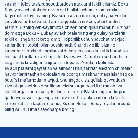
yashirin to'lovlarsiz raqobatbardosh narxlarni taklif qilamiz. Boku —
Dubay aviachiptalarini arzon sotib olish uchun arzon narxlar
taqvimidan foydalaning. Biz sizga arzon narxlar, qulay parvozlar
jadvali va turli xil variantlarni taqqoslash imkoniyatini taqdim
etamiz. Bizning veb-saytimizda onlayn bron qilish mumkin. Biz har
doim sizga Boku – Dubay aviachiptalarining eng qulay narxlarini
taklif qilishga harakat qilamiz. Ko'pchilik uchun sayohat mavjud
variantlarni topish bilan boshlanadi. Shunday qilib, bizning
jamoamiz narxlar dinamikasini doimiy ravishda kuzatib boradi va
eng past tariflarni taklif qiladi. Uzairways-Da.onlayn siz har doim
sizga mos keladigan chiptalarni topasiz. Yordam bo'limida
aviachiptalarni qaytarish va almashtirish, tariflar, elektron chiptalar,
hayvonlarni tashish qoidalari va boshqa mashhur masalalar haqida
batafsil ma'lumotlar mavjud. Shuningdek, siz qo'llab-quvvatlash
xizmatiga saytda ko'rsatilgan telefon orqali yoki fikr-mulohaza
shakli orqali murojaat qilishingiz mumkin. Biz sizning vaqtingizni
qadrlaymiz va sizga eng yaxshi variantni tanlash uchun ko'plab
imkoniyatlarni taqdim etamiz. Bizdan Boku - Dubay reyslarini sotib
oling va unutilmas sayohatga boring.