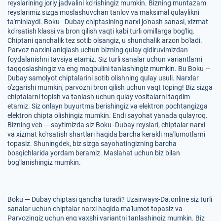
reyslarining joriy jadvalini ko'rishingiz mumkin. Bizning muntazam
reyslarimiz sizga moslashuvchan tanlov va maksimal qulaylikni
ta'minlaydi. Boku - Dubay chiptasining narxi jo'nash sanasi, xizmat
ko'rsatish klassi va bron qilish vaqti kabi turli omillarga bog'liq.
Chiptani qanchalik tez sotib olsangiz, u shunchalik arzon bo'ladi.
Parvoz narxini aniqlash uchun bizning qulay qidiruvimizdan
foydalanishni tavsiya etamiz. Siz turli sanalar uchun variantlarni
taqqoslashingiz va eng maqbulini tanlashingiz mumkin. Bu Boku —
Dubay samolyot chiptalarini sotib olishning qulay usuli. Narxlar
o'zgarishi mumkin, parvozni bron qilish uchun vaqt toping! Biz sizga
chiptalarni topish va tanlash uchun qulay vositalarni taqdim
etamiz. Siz onlayn buyurtma berishingiz va elektron pochtangizga
elektron chipta olishingiz mumkin. Endi sayohat yanada qulayroq.
Bizning veb — saytimizda siz Boku -Dubay reyslari, chiptalar narxi
va xizmat ko'rsatish shartlari haqida barcha kerakli ma'lumotlarni
topasiz. Shuningdek, biz sizga sayohatingizning barcha
bosqichlarida yordam beramiz. Maslahat uchun biz bilan
bog'lanishingiz mumkin.
Boku — Dubay chiptasi qancha turadi? Uzairways-Da.online siz turli
sanalar uchun chiptalar narxi haqida ma'lumot topasiz va
Parvozingiz uchun eng yaxshi variantni tanlashingiz mumkin. Biz