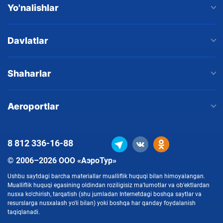
Yo'nalishlar
Davlatlar
Shaharlar
Aeroportlar
8 812
336-16-88
© 2006–2026 ООО «АэроТур»
Ushbu saytdagi barcha materiallar mualliflik huquqi bilan himoyalangan.
Mualliflik huquqi egasining oldindan roziligisiz ma'lumotlar va ob'ektlardan
nusxa ko'chirish, tarqatish (shu jumladan Internetdagi boshqa saytlar va
resurslarga nusxalash yo'li bilan) yoki boshqa har qanday foydalanish
taqiqlanadi.