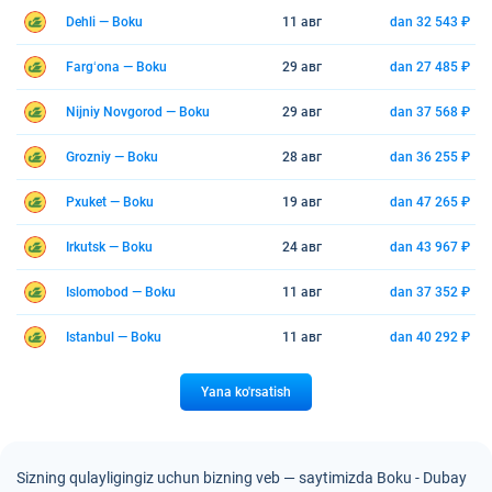
Dehli — Boku
11 авг
dan 32 543 ₽
Fargʻona — Boku
29 авг
dan 27 485 ₽
Nijniy Novgorod — Boku
29 авг
dan 37 568 ₽
Grozniy — Boku
28 авг
dan 36 255 ₽
Pxuket — Boku
19 авг
dan 47 265 ₽
Irkutsk — Boku
24 авг
dan 43 967 ₽
Islomobod — Boku
11 авг
dan 37 352 ₽
Istanbul — Boku
11 авг
dan 40 292 ₽
Yana ko'rsatish
Sizning qulayligingiz uchun bizning veb — saytimizda Boku - Dubay