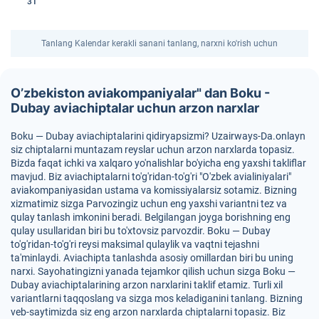
31
Tanlang Kalendar kerakli sanani tanlang, narxni ko'rish uchun
O’zbekiston aviakompaniyalar" dan Boku -
Dubay aviachiptalar uchun arzon narxlar
Boku — Dubay aviachiptalarini qidiryapsizmi? Uzairways-Da.onlayn
siz chiptalarni muntazam reyslar uchun arzon narxlarda topasiz.
Bizda faqat ichki va xalqaro yo'nalishlar bo'yicha eng yaxshi takliflar
mavjud. Biz aviachiptalarni to'g'ridan-to'g'ri "O'zbek avialiniyalari"
aviakompaniyasidan ustama va komissiyalarsiz sotamiz. Bizning
xizmatimiz sizga Parvozingiz uchun eng yaxshi variantni tez va
qulay tanlash imkonini beradi. Belgilangan joyga borishning eng
qulay usullaridan biri bu to'xtovsiz parvozdir. Boku — Dubay
to'g'ridan-to'g'ri reysi maksimal qulaylik va vaqtni tejashni
ta'minlaydi. Aviachipta tanlashda asosiy omillardan biri bu uning
narxi. Sayohatingizni yanada tejamkor qilish uchun sizga Boku —
Dubay aviachiptalarining arzon narxlarini taklif etamiz. Turli xil
variantlarni taqqoslang va sizga mos keladiganini tanlang. Bizning
veb-saytimizda siz eng arzon narxlarda chiptalarni topasiz. Biz