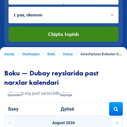
1 pax, ekonom
Chipta topish
Asosiy
Ozarbayjon
Boku
Dubay
Aviachiptalar Bokudan Dubayga
Boku — Dubay reyslarida past
narxlar kalendari
Bu oyda eng past narxni bilib oling
Qayerdan
Qayerga
August 2026