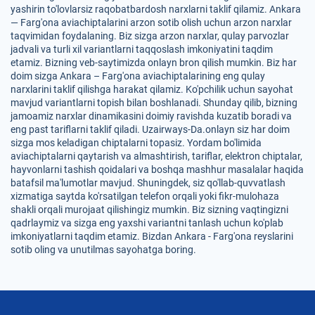
yashirin to'lovlarsiz raqobatbardosh narxlarni taklif qilamiz. Ankara
— Farg'ona aviachiptalarini arzon sotib olish uchun arzon narxlar
taqvimidan foydalaning. Biz sizga arzon narxlar, qulay parvozlar
jadvali va turli xil variantlarni taqqoslash imkoniyatini taqdim
etamiz. Bizning veb-saytimizda onlayn bron qilish mumkin. Biz har
doim sizga Ankara – Farg'ona aviachiptalarining eng qulay
narxlarini taklif qilishga harakat qilamiz. Ko'pchilik uchun sayohat
mavjud variantlarni topish bilan boshlanadi. Shunday qilib, bizning
jamoamiz narxlar dinamikasini doimiy ravishda kuzatib boradi va
eng past tariflarni taklif qiladi. Uzairways-Da.onlayn siz har doim
sizga mos keladigan chiptalarni topasiz. Yordam bo'limida
aviachiptalarni qaytarish va almashtirish, tariflar, elektron chiptalar,
hayvonlarni tashish qoidalari va boshqa mashhur masalalar haqida
batafsil ma'lumotlar mavjud. Shuningdek, siz qo'llab-quvvatlash
xizmatiga saytda ko'rsatilgan telefon orqali yoki fikr-mulohaza
shakli orqali murojaat qilishingiz mumkin. Biz sizning vaqtingizni
qadrlaymiz va sizga eng yaxshi variantni tanlash uchun ko'plab
imkoniyatlarni taqdim etamiz. Bizdan Ankara - Farg'ona reyslarini
sotib oling va unutilmas sayohatga boring.