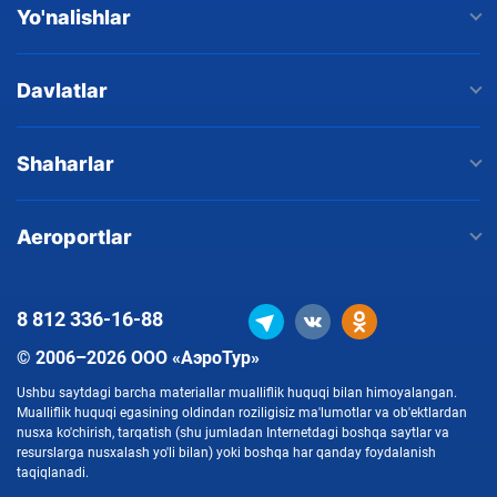
Yo'nalishlar
Davlatlar
Shaharlar
Aeroportlar
8 812
336-16-88
© 2006–2026 ООО «АэроТур»
Ushbu saytdagi barcha materiallar mualliflik huquqi bilan himoyalangan.
Mualliflik huquqi egasining oldindan roziligisiz ma'lumotlar va ob'ektlardan
nusxa ko'chirish, tarqatish (shu jumladan Internetdagi boshqa saytlar va
resurslarga nusxalash yo'li bilan) yoki boshqa har qanday foydalanish
taqiqlanadi.