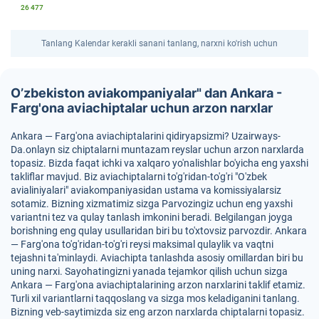
26 477
Tanlang Kalendar kerakli sanani tanlang, narxni ko'rish uchun
O’zbekiston aviakompaniyalar" dan Ankara -
Farg'ona aviachiptalar uchun arzon narxlar
Ankara — Farg'ona aviachiptalarini qidiryapsizmi? Uzairways-
Da.onlayn siz chiptalarni muntazam reyslar uchun arzon narxlarda
topasiz. Bizda faqat ichki va xalqaro yo'nalishlar bo'yicha eng yaxshi
takliflar mavjud. Biz aviachiptalarni to'g'ridan-to'g'ri "O'zbek
avialiniyalari" aviakompaniyasidan ustama va komissiyalarsiz
sotamiz. Bizning xizmatimiz sizga Parvozingiz uchun eng yaxshi
variantni tez va qulay tanlash imkonini beradi. Belgilangan joyga
borishning eng qulay usullaridan biri bu to'xtovsiz parvozdir. Ankara
— Farg'ona to'g'ridan-to'g'ri reysi maksimal qulaylik va vaqtni
tejashni ta'minlaydi. Aviachipta tanlashda asosiy omillardan biri bu
uning narxi. Sayohatingizni yanada tejamkor qilish uchun sizga
Ankara — Farg'ona aviachiptalarining arzon narxlarini taklif etamiz.
Turli xil variantlarni taqqoslang va sizga mos keladiganini tanlang.
Bizning veb-saytimizda siz eng arzon narxlarda chiptalarni topasiz.