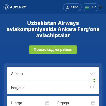
Kirish
O`Z
Uzbekistan Airways
aviakompaniyasida Ankara Farg'ona
aviachiptalar
Промокод на рейсы
ANK
FEG
U erga
Orqaga