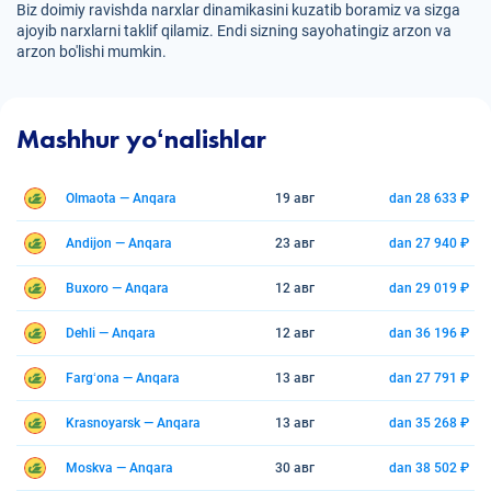
Biz doimiy ravishda narxlar dinamikasini kuzatib boramiz va sizga
ajoyib narxlarni taklif qilamiz. Endi sizning sayohatingiz arzon va
arzon bo'lishi mumkin.
Mashhur yoʻnalishlar
Olmaota — Anqara
19 авг
dan 28 633 ₽
Andijon — Anqara
23 авг
dan 27 940 ₽
Buxoro — Anqara
12 авг
dan 29 019 ₽
Dehli — Anqara
12 авг
dan 36 196 ₽
Fargʻona — Anqara
13 авг
dan 27 791 ₽
Krasnoyarsk — Anqara
13 авг
dan 35 268 ₽
Moskva — Anqara
30 авг
dan 38 502 ₽