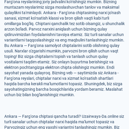
Farg'ona reyslarining joriy jadvalini ko'rishingiz mumkin. Bizning
muntazam reyslarimiz sizga moslashuvchan tanlov va maksimal
qulaylikni ta'minlaydi. Ankara - Farg'ona chiptasining narxi jo'nash
sanasi, xizmat ko'rsatish klassi va bron qilish vaqti kabi turli
omillarga bog'liq. Chiptani qanchalik tez sotib olsangiz, u shunchalik
arzon bo'ladi. Parvoz narxini aniqlash uchun bizning qulay
qidiruvimizdan foydalanishni tavsiya etamiz. Siz turli sanalar uchun
variantlarni taqqoslashingiz va eng maqbulini tanlashingiz mumkin.
Bu Ankara — Farg'ona samolyot chiptalarini sotib olishning qulay
usuli. Narxlar o'zgarishi mumkin, parvozni bron qilish uchun vaqt
toping! Biz sizga chiptalarni topish va tanlash uchun qulay
vositalarni taqdim etamiz. Siz onlayn buyurtma berishingiz va
elektron pochtangizga elektron chipta olishingiz mumkin. Endi
sayohat yanada qulayroq. Bizning veb — saytimizda siz Ankara -
Farg'ona reyslari, chiptalar narxi va xizmat ko'rsatish shartlari
haqida barcha kerakli ma'lumotlarni topasiz. Shuningdek, biz sizga
sayohatingizning barcha bosqichlarida yordam beramiz. Maslahat
uchun biz bilan bog'lanishingiz mumkin.
Ankara — Farg'ona chiptasi qancha turadi? Uzairways-Da.online siz
turli sanalar uchun chiptalar narxi haqida ma'lumot topasiz va
Parvozingiz uchun eng yaxshi variantni tanlashingiz mumkin. Biz