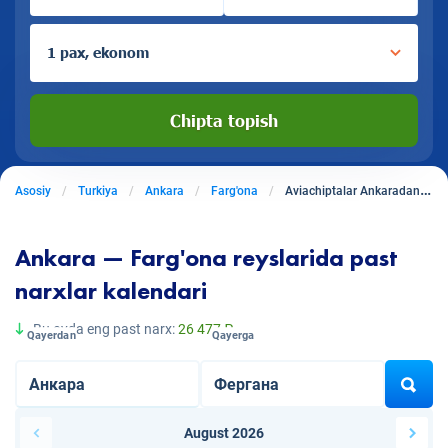
1 pax, ekonom
Chipta topish
Asosiy
Turkiya
Ankara
Farg'ona
Aviachiptalar Ankaradan Farg'onaga
Ankara — Farg'ona reyslarida past
narxlar kalendari
Bu oyda eng past narx:
26 477 ₽
Qayerdan
Qayerga
August 2026