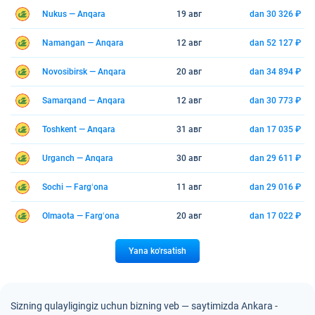
Nukus — Anqara
19 авг
dan 30 326 ₽
Namangan — Anqara
12 авг
dan 52 127 ₽
Novosibirsk — Anqara
20 авг
dan 34 894 ₽
Samarqand — Anqara
12 авг
dan 30 773 ₽
Toshkent — Anqara
31 авг
dan 17 035 ₽
Urganch — Anqara
30 авг
dan 29 611 ₽
Sochi — Fargʻona
11 авг
dan 29 016 ₽
Olmaota — Fargʻona
20 авг
dan 17 022 ₽
Yana ko'rsatish
Sizning qulayligingiz uchun bizning veb — saytimizda Ankara -