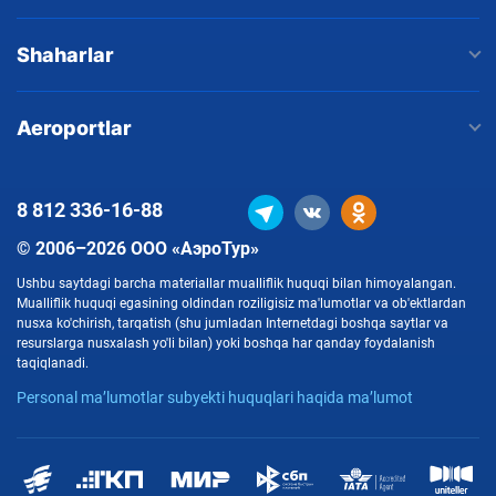
Shaharlar
Aeroportlar
8 812
336-16-88
© 2006–2026 ООО «АэроТур»
Ushbu saytdagi barcha materiallar mualliflik huquqi bilan himoyalangan.
Mualliflik huquqi egasining oldindan roziligisiz ma'lumotlar va ob'ektlardan
nusxa ko'chirish, tarqatish (shu jumladan Internetdagi boshqa saytlar va
resurslarga nusxalash yo'li bilan) yoki boshqa har qanday foydalanish
taqiqlanadi.
Personal ma’lumotlar subyekti huquqlari haqida ma’lumot