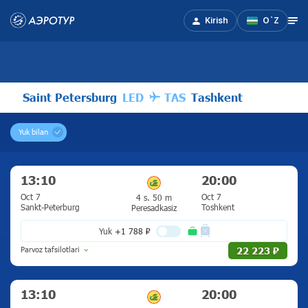
Kirish
O`Z
Saint Petersburg
LED
TAS
Tashkent
Yuk bilan
13:10
20:00
Oct 7
Oct 7
4 s. 50 m
Sankt-Peterburg
Toshkent
Peresadkasiz
Yuk
+1 788 ₽
Parvoz tafsilotlari
22 223 ₽
U erga
4 s. 50 m
13:10
20:00
Sankt-Peterburg — Toshkent