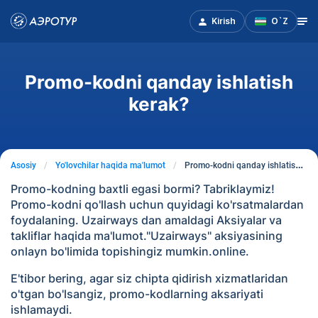
Kirish
O`Z
Promo-kodni qanday ishlatish
kerak?
Asosiy
Yo'lovchilar haqida ma'lumot
Promo-kodni qanday ishlatish kerak?
Promo-kodning baxtli egasi bormi? Tabriklaymiz!
Promo-kodni qo'llash uchun quyidagi ko'rsatmalardan
foydalaning. Uzairways dan amaldagi Aksiyalar va
takliflar haqida ma'lumot."Uzairways" aksiyasining
onlayn bo'limida topishingiz mumkin.online.
E'tibor bering, agar siz chipta qidirish xizmatlaridan
o'tgan bo'lsangiz, promo-kodlarning aksariyati
ishlamaydi.