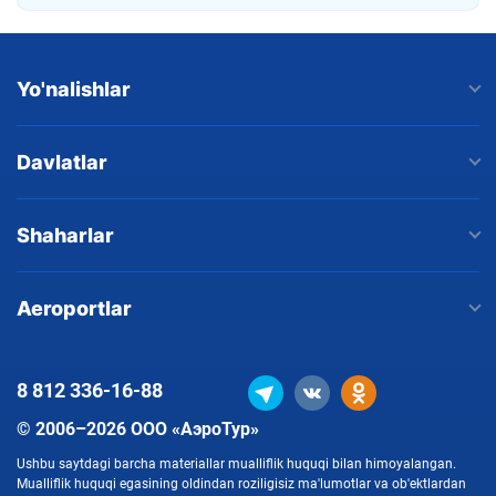
Yo'nalishlar
Davlatlar
Shaharlar
Aeroportlar
8 812
336-16-88
© 2006–2026 ООО «АэроТур»
Ushbu saytdagi barcha materiallar mualliflik huquqi bilan himoyalangan.
Mualliflik huquqi egasining oldindan roziligisiz ma'lumotlar va ob'ektlardan