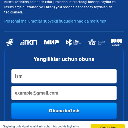
nusxa ko'chirish, tarqatish (shu jumladan Internetdagi boshqa saytlar va
resurslarga nusxalash yo'li bilan) yoki boshqa har qanday foydalanish
taqiqlanadi.
Personal ma’lumotlar subyekti huquqlari haqida ma’lumot
Yangiliklar uchun obuna
Obuna bo'lish
By clicking the button, you consent to the processing of personal data
Saytning qulayligini yaxshilash uchun biz cookie fayllari va
Qabul qiling