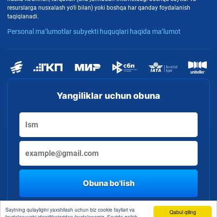
resurslarga nusxalash yo'li bilan) yoki boshqa har qanday foydalanish
taqiqlanadi.
Personal ma’lumotlar subyekti huquqlari haqida ma’lumot
Yangiliklar uchun obuna
Obuna bo'lish
By clicking the button, you consent to the processing of personal data
Saytning qulayligini yaxshilash uchun biz cookie fayllari va
Qabul qiling
foydalanuvchi identifikatoridan foydalanamiz. Saytda qolish