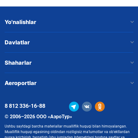
Yo'nalishlar
Davlatlar
Shaharlar
Aeroportlar
8 812
336-16-88
© 2006–2026 ООО «АэроТур»
Ushbu saytdagi barcha materiallar mualliflik huquqi bilan himoyalangan.
Mualliflik huquqi egasining oldindan roziligisiz ma'lumotlar va ob'ektlardan
nusxa ko'chirish, tarqatish (shu jumladan Internetdagi boshqa saytlar va