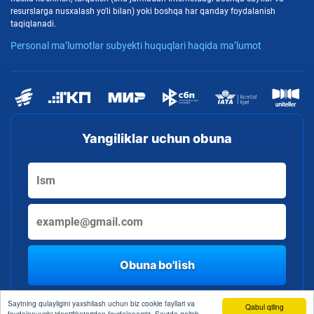
resurslarga nusxalash yo'li bilan) yoki boshqa har qanday foydalanish
taqiqlanadi.
Personal ma’lumotlar subyekti huquqlari haqida ma’lumot
Yangiliklar uchun obuna
Obuna bo'lish
By clicking the button, you consent to the processing of personal data
Saytning qulayligini yaxshilash uchun biz cookie fayllari va
Qabul qiling
foydalanuvchi identifikatoridan foydalanamiz. Saytda qolish