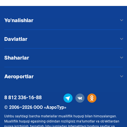
Yo'nalishlar
Davlatlar
Shaharlar
Aeroportlar
8 812
336-16-88
© 2006–2026 ООО «АэроТур»
Ushbu saytdagi barcha materiallar mualliflik huquqi bilan himoyalangan.
Mualliflik huquqi egasining oldindan roziligisiz ma'lumotlar va ob'ektlardan
nusxa ko'chirish, tarqatish (shu jumladan Internetdagi boshqa saytlar va