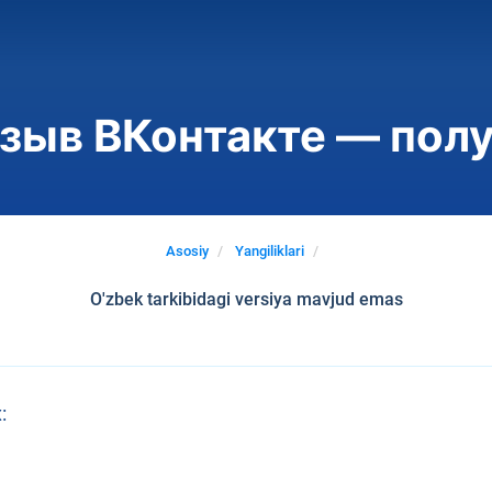
зыв ВКонтакте — полу
Asosiy
Yangiliklari
O'zbek tarkibidagi versiya mavjud emas
: