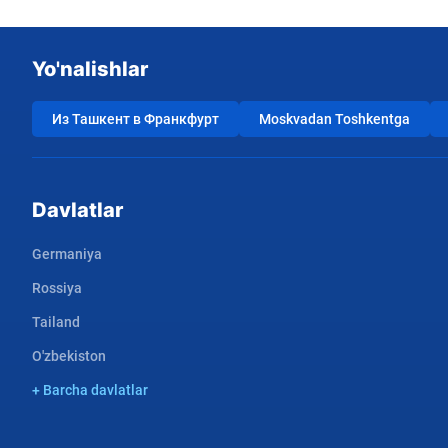
Yo'nalishlar
Из Ташкент в Франкфурт
Moskvadan Toshkentga
Davlatlar
Germaniya
Rossiya
Tailand
O'zbekiston
+ Barcha davlatlar