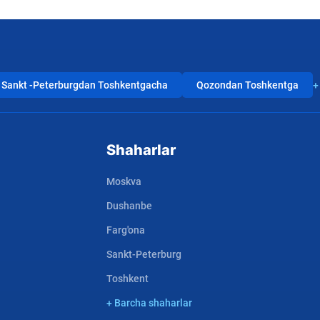
Sankt -Peterburgdan Toshkentgacha
Qozondan Toshkentga
+
Shaharlar
Moskva
Dushanbe
Farg'ona
Sankt-Peterburg
Toshkent
+ Barcha shaharlar