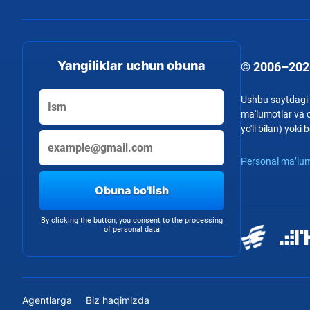
Yangiliklar uchun obuna
© 2006–202
Ushbu saytdagi b
ma'lumotlar va o
yo'li bilan) yok
Personal ma’lum
Obuna bo'lish
By clicking the button, you consent to the processing
of personal data
Agentlarga
Biz haqimizda