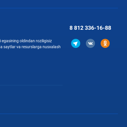
8 812
336-16-88
 egasining oldindan roziligisiz
qa saytlar va resurslarga nusxalash