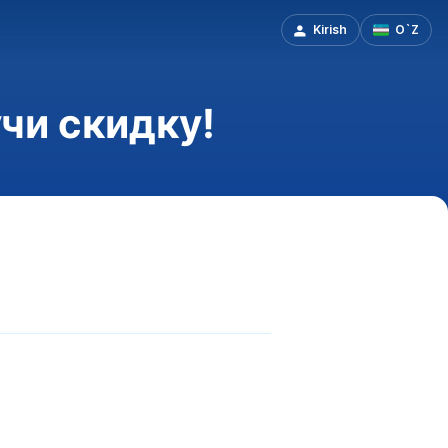
Kirish
O`Z
чи скидку!