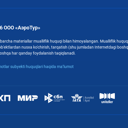
6 ООО «АэроТур»
archa materiallar mualliflik huquqi bilan himoyalangan. Mualliflik huquqi
b'ektlardan nusxa ko'chirish, tarqatish (shu jumladan Internetdagi bosh
i boshqa har qanday foydalanish taqiqlanadi.
otlar subyekti huquqlari haqida ma’lumot