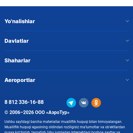
Yo'nalishlar
Davlatlar
Shaharlar
Aeroportlar
8 812
336-16-88
© 2006–2026 ООО «АэроТур»
Ushbu saytdagi barcha materiallar mualliflik huquqi bilan himoyalangan.
Mualliflik huquqi egasining oldindan roziligisiz ma'lumotlar va ob'ektlardan
nusxa ko'chirish, tarqatish (shu jumladan Internetdagi boshqa saytlar va