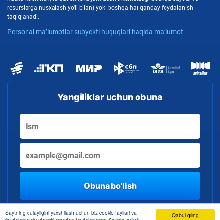
resurslarga nusxalash yo'li bilan) yoki boshqa har qanday foydalanish
taqiqlanadi.
Personal ma’lumotlar subyekti huquqlari haqida ma’lumot
Yangiliklar uchun obuna
Obuna bo'lish
By clicking the button, you consent to the processing of personal data
Saytning qulayligini yaxshilash uchun biz cookie fayllari va
Qabul qiling
foydalanuvchi identifikatoridan foydalanamiz. Saytda qolish