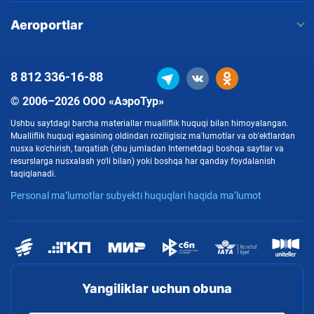
Aeroportlar
8 812
336-16-88
© 2006–2026 ООО «АэроТур»
Ushbu saytdagi barcha materiallar mualliflik huquqi bilan himoyalangan.
Mualliflik huquqi egasining oldindan roziligisiz ma'lumotlar va ob'ektlardan
nusxa ko'chirish, tarqatish (shu jumladan Internetdagi boshqa saytlar va
resurslarga nusxalash yo'li bilan) yoki boshqa har qanday foydalanish
taqiqlanadi.
Personal ma’lumotlar subyekti huquqlari haqida ma’lumot
Yangiliklar uchun obuna