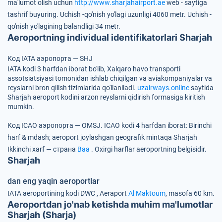
ma'lumot olish uchun
http://www.sharjahairport.ae
web - saytiga
tashrif buyuring.
Uchish -qo'nish yo'lagi uzunligi 4060 metr.
Uchish -
qo'nish yo'lagining balandligi 34 metr.
Aeroportning individual identifikatorlari Sharjah
Код IATA аэропорта — SHJ
IATA kodi 3 harfdan iborat bo'lib, Xalqaro havo transporti
assotsiatsiyasi tomonidan ishlab chiqilgan va aviakompaniyalar va
reyslarni bron qilish tizimlarida qo'llaniladi.
uzairways.online
saytida
Sharjah aeroport kodini arzon reyslarni qidirish formasiga kiritish
mumkin.
Код ICAO аэропорта — OMSJ.
ICAO kodi 4 harfdan iborat:
Birinchi
harf & mdash; aeroport joylashgan geografik mintaqa Sharjah
Ikkinchi xarf — страна
Baa
.
Oxirgi harflar aeroportning belgisidir.
Sharjah
dan eng yaqin aeroportlar
IATA aeroportining kodi
DWC
, Aeraport
Al Maktoum
, masofa 60 km.
Aeroportdan jo'nab ketishda muhim ma'lumotlar
Sharjah (Sharja)