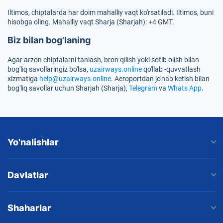
Iltimos, chiptalarda har doim mahalliy vaqt ko'rsatiladi. Iltimos, buni
hisobga oling. Mahalliy vaqt Sharja (Sharjah): +4 GMT.
Biz bilan bog'laning
Agar arzon chiptalarni tanlash, bron qilish yoki sotib olish bilan
bog'liq savollaringiz bo'lsa,
uzairways.online
qo'llab -quvvatlash
xizmatiga
help@uzairways.online
. Aeroportdan jo'nab ketish bilan
bog'liq savollar uchun Sharjah (Sharja),
Telegram
va
Whats App
.
Yo'nalishlar
Davlatlar
Shaharlar