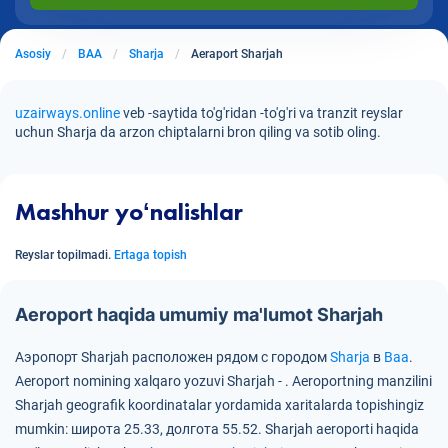
Asosiy
BAA
Sharja
Aeraport Sharjah
uzairways.online
veb -saytida to'g'ridan -to'g'ri va tranzit reyslar
uchun Sharja da arzon chiptalarni bron qiling va sotib oling.
Mashhur yoʻnalishlar
Reyslar topilmadi.
Ertaga topish
Aeroport haqida umumiy ma'lumot Sharjah
Аэропорт Sharjah расположен рядом с городом
Sharja
в
Baa
.
Aeroport nomining xalqaro yozuvi Sharjah - .
Aeroportning manzilini
Sharjah geografik koordinatalar yordamida xaritalarda topishingiz
mumkin:
широта 25.33, долгота 55.52.
Sharjah aeroporti haqida