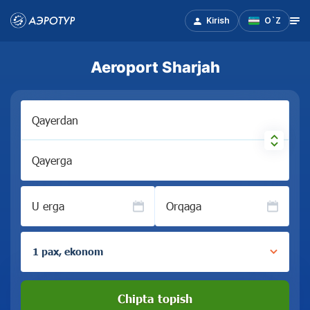
Kirish
O`Z
Aeroport Sharjah
Qayerdan
Qayerga
U erga
Orqaga
1 pax, ekonom
Chipta topish