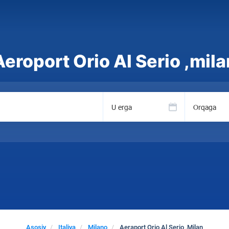
Aeroport Orio Al Serio ,mila
U erga
Orqaga
Asosiy
Italiya
Milano
Aeraport Orio Al Serio ,Milan