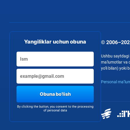
Yangiliklar uchun obuna
© 2006–202
Ushbu saytdagi b
ma'lumotlar va o
yo'li bilan) yok
Personal ma’lum
Obuna bo'lish
By clicking the button, you consent to the processing
of personal data