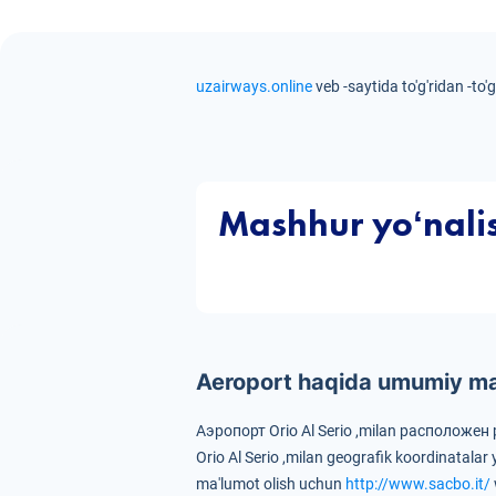
uzairways.online
veb -saytida to'g'ridan -to'
Mashhur yoʻnali
Aeroport haqida umumiy ma'
Аэропорт Orio Al Serio ,milan расположе
Orio Al Serio ,milan geografik koordinatala
ma'lumot olish uchun
http://www.sacbo.it/