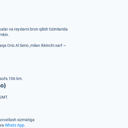
lar va reyslarni bron qilish tizimlarida
umkin.
aqa Orio Al Serio ,milan
Ikkinchi xarf —
sofa 106 km.
no)
 GMT.
quvvatlash xizmatiga
va
Whats App
.