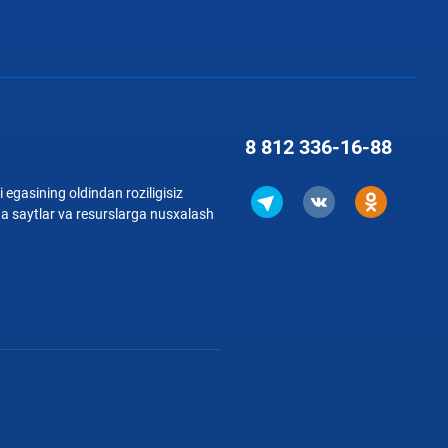
8 812
336-16-88
 egasining oldindan roziligisiz
qa saytlar va resurslarga nusxalash