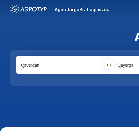
Agentlarga
Biz haqimizda
Qayerdan
Qayerga