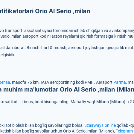
ifikatorlari Orio Al Serio ,milan
avo transporti assotsiatsiyasi tomonidan ishlab chiqilgan va aviakompaniya
 Serio ,milan aeroport kodini arzon reyslarni qidirish formasiga kiritish m
harfdan iborat:
Birinchi harf & mdash; aeroport joylashgan geografik mint
lgisidir.
pensa
, masofa 76 km.
IATA aeroportining kodi
PMF
, Aeraport
Parma
, ma
 muhim ma'lumotlar Orio Al Serio ,milan (Mila
o'rsatiladi. Iltimos, buni hisobga oling. Mahalliy vaqt Milano (Milano): +2
i sotib olish bilan bog'liq savollaringiz bo'lsa,
uzairways.online
qo'llab -
ketish bilan bog'liq savollar uchun Orio Al Serio ,milan (Milano),
Telegram