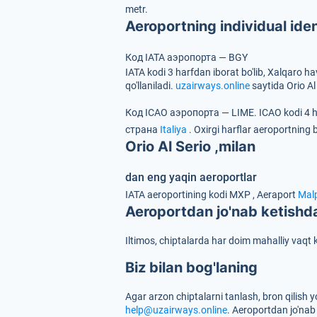
metr.
Aeroportning individual ident
Код IATA аэропорта — BGY
IATA kodi 3 harfdan iborat bo'lib, Xalqaro h
qo'llaniladi.
uzairways.online
saytida Orio Al
Код ICAO аэропорта — LIME.
ICAO kodi 4 
страна
Italiya
.
Oxirgi harflar aeroportning be
Orio Al Serio ,milan
dan eng yaqin aeroportlar
IATA aeroportining kodi
MXP
, Aeraport
Mal
Aeroportdan jo'nab ketishda
Iltimos, chiptalarda har doim mahalliy vaqt k
Biz bilan bog'laning
Agar arzon chiptalarni tanlash, bron qilish yok
help@uzairways.online
. Aeroportdan jo'nab 