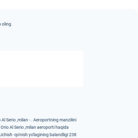
 oling.
l Serio ,milan - .
Aeroportning manzilini
.
Orio Al Serio ,milan aeroporti haqida
Uchish -qo'nish yo'lagining balandligi 238