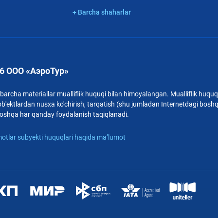
+ Barcha shaharlar
6 ООО «АэроТур»
archa materiallar mualliflik huquqi bilan himoyalangan. Mualliflik huquqi
b'ektlardan nusxa ko'chirish, tarqatish (shu jumladan Internetdagi bosh
i boshqa har qanday foydalanish taqiqlanadi.
otlar subyekti huquqlari haqida ma’lumot