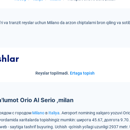
g'ri va tranzit reyslar uchun Milano da arzon chiptalarni bron qiling va sotib
shlar
Reyslar topilmadi.
Ertaga topish
lumot Orio Al Serio ,milan
н рядом с городом
Milano
в
Italiya
.
Aeroport nomining xalqaro yozuvi Orio A
r yordamida xaritalarda topishingiz mumkin:
широта 45.67, долгота 9.70
web - saytiga tashrif buyuring.
Uchish -qo'nish yo'lagi uzunligi 2937 metr.