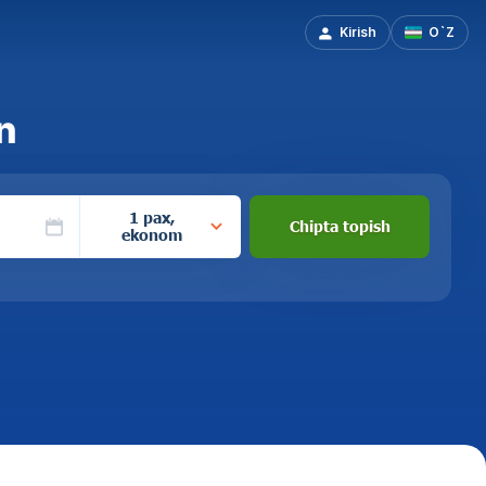
Kirish
O`Z
n
1 pax,
Chipta topish
ekonom