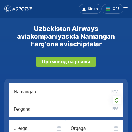
Kirish
O`Z
Uzbekistan Airways
aviakompaniyasida Namangan
Farg'ona aviachiptalar
Промокод на рейсы
NMA
FEG
U erga
Orqaga