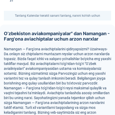
31
Tanlang Kalendar kerakli sanani tanlang, narxni ko'rish uchun
O’zbekiston aviakompaniyalar" dan Namangan -
Farg'ona aviachiptalar uchun arzon narxlar
Namangan — Farg'ona aviachiptalarini qidiryapsizmi? Uzairways-
Da.onlayn siz chiptalarni muntazam reyslar uchun arzon narxlarda
topasiz. Bizda faqat ichki va xalqaro yo'nalishlar bo'yicha eng yaxshi
takliflar mavjud. Biz aviachiptalarni to'g'ridan-to'g'ri "O'zbek
avialiniyalari" aviakompaniyasidan ustama va komissiyalarsiz
sotamiz. Bizning xizmatimiz sizga Parvozingiz uchun eng yaxshi
variantni tez va qulay tanlash imkonini beradi. Belgilangan joyga
borishning eng qulay usullaridan biri bu to'xtovsiz parvozdir.
Namangan — Farg'ona to'g'ridan-to'g'ri reysi maksimal qulaylik va
vaqtni tejashni ta'minlaydi. Aviachipta tanlashda asosiy omillardan
biri bu uning narxi. Sayohatingizni yanada tejamkor qilish uchun
sizga Namangan — Farg'ona aviachiptalarining arzon narxlarini
taklif etamiz. Turli xil variantlarni taqqoslang va sizga mos
keladiganini tanlang. Bizning veb-saytimizda siz eng arzon