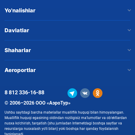
Yo'nalishlar
Davlatlar
Shaharlar
Aeroportlar
8 812
336-16-88
© 2006–2026 ООО «АэроТур»
Ushbu saytdagi barcha materiallar mualliflik huquqi bilan himoyalangan.
Mualliflik huquqi egasining oldindan roziligisiz ma'lumotlar va ob'ektlardan
nusxa ko'chirish, tarqatish (shu jumladan Internetdagi boshqa saytlar va
resurslarga nusxalash yo'li bilan) yoki boshqa har qanday foydalanish
taqiqlanadi.