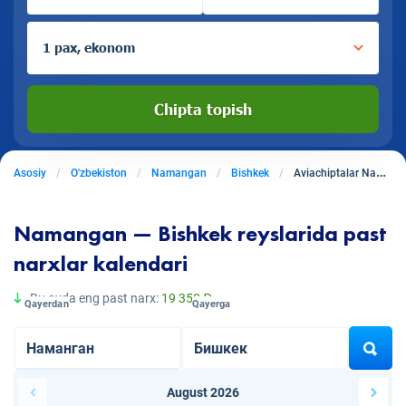
1 pax, ekonom
Chipta topish
Asosiy
O'zbekiston
Namangan
Bishkek
Aviachiptalar Namangandan Bishkekga
Namangan — Bishkek reyslarida past
narxlar kalendari
Bu oyda eng past narx:
19 358 ₽
Qayerdan
Qayerga
August 2026