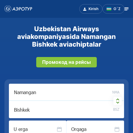
Kirish
O`Z
Uzbekistan Airways
aviakompaniyasida Namangan
Bishkek aviachiptalar
Промокод на рейсы
NMA
BSZ
U erga
Orqaga