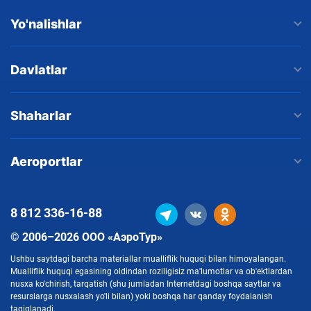
Yo'nalishlar
Davlatlar
Shaharlar
Aeroportlar
8 812
336-16-88
© 2006–2026 ООО «АэроТур»
Ushbu saytdagi barcha materiallar mualliflik huquqi bilan himoyalangan.
Mualliflik huquqi egasining oldindan roziligisiz ma'lumotlar va ob'ektlardan
nusxa ko'chirish, tarqatish (shu jumladan Internetdagi boshqa saytlar va
resurslarga nusxalash yo'li bilan) yoki boshqa har qanday foydalanish
taqiqlanadi.