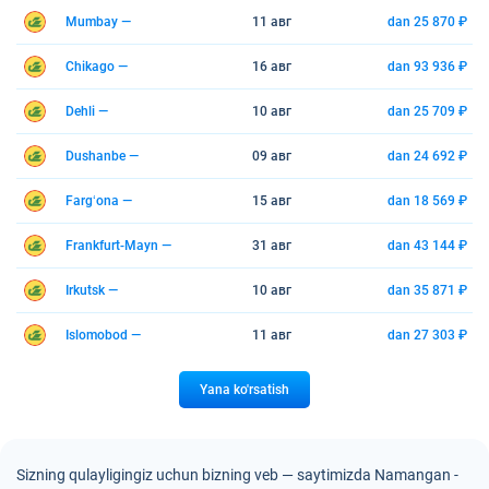
Mumbay —
11 авг
dan 25 870 ₽
Chikago —
16 авг
dan 93 936 ₽
Dehli —
10 авг
dan 25 709 ₽
Dushanbe —
09 авг
dan 24 692 ₽
Fargʻona —
15 авг
dan 18 569 ₽
Frankfurt-Mayn —
31 авг
dan 43 144 ₽
Irkutsk —
10 авг
dan 35 871 ₽
Islomobod —
11 авг
dan 27 303 ₽
Yana ko'rsatish
Sizning qulayligingiz uchun bizning veb — saytimizda Namangan -