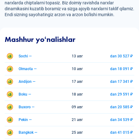
narxlarda chiptalarni topasiz. Biz doimiy ravishda narxlar
dinamikasini kuzatib boramiz va sizga ajoyib narxlarni taklif qilamiz.
Endi sizning sayohatingiz arzon va arzon bo'lishi mumkin.
Mashhur yoʻnalishlar
Sochi —
13 авг
dan 30 527 ₽
Olmaota —
10 авг
dan 18 091 ₽
Andijon —
17 авг
dan 17 341 ₽
Boku —
18 авг
dan 29 591 ₽
Buxoro —
09 авг
dan 20 585 ₽
Pekin —
21 авг
dan 34 539 ₽
Bangkok —
25 авг
dan 41 015 ₽