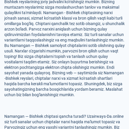
Bishkek reyslarining joriy jadvalini ko'rishingiz mumkin. Bizning
muntazam reyslarimiz sizga moslashuvchan tanlov va maksimal
qulaylikni ta'minlaydi. Namangan - Bishkek chiptasining narxi
jo'nash sanasi, xizmat ko'rsatish klassi va bron qilish vaqti kabi turli
omillarga bog'liq. Chiptani qanchalik tez sotib olsangiz, u shunchalik
arzon bo'ladi. Parvoz narxini aniqlash uchun bizning qulay
qidiruvimizdan foydalanishni tavsiya etamiz. Siz turli sanalar uchun
variantlarni taqqoslashingiz va eng maqbulini tanlashingiz mumkin.
Bu Namangan — Bishkek samolyot chiptalarini sotib olishning qulay
usuli. Narxlar o'zgarishi mumkin, parvozni bron qilish uchun vaqt
toping! Biz sizga chiptalarni topish va tanlash uchun qulay
vositalarni taqdim etamiz. Siz onlayn buyurtma berishingiz va
elektron pochtangizga elektron chipta olishingiz mumkin. Endi
sayohat yanada qulayroq. Bizning veb — saytimizda siz Namangan
-Bishkek reyslari, chiptalar narxi va xizmat ko'rsatish shartlari
haqida barcha kerakli ma'lumotlarni topasiz. Shuningdek, biz sizga
sayohatingizning barcha bosqichlarida yordam beramiz. Maslahat
uchun biz bilan bog'lanishingiz mumkin.
Namangan — Bishkek chiptasi qancha turadi? Uzairways-Da.online
siz turli sanalar uchun chiptalar narxi haqida ma'lumot topasiz va
Parvozingiz uchun eng yaxshi variantni tanlashingiz mumkin. Biz