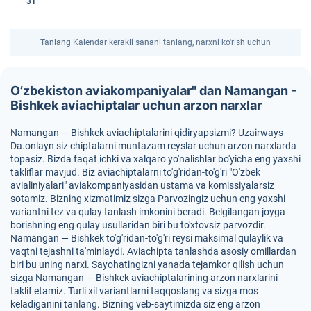
31
Tanlang Kalendar kerakli sanani tanlang, narxni ko'rish uchun
O’zbekiston aviakompaniyalar" dan Namangan -
Bishkek aviachiptalar uchun arzon narxlar
Namangan — Bishkek aviachiptalarini qidiryapsizmi? Uzairways-
Da.onlayn siz chiptalarni muntazam reyslar uchun arzon narxlarda
topasiz. Bizda faqat ichki va xalqaro yo'nalishlar bo'yicha eng yaxshi
takliflar mavjud. Biz aviachiptalarni to'g'ridan-to'g'ri "O'zbek
avialiniyalari" aviakompaniyasidan ustama va komissiyalarsiz
sotamiz. Bizning xizmatimiz sizga Parvozingiz uchun eng yaxshi
variantni tez va qulay tanlash imkonini beradi. Belgilangan joyga
borishning eng qulay usullaridan biri bu to'xtovsiz parvozdir.
Namangan — Bishkek to'g'ridan-to'g'ri reysi maksimal qulaylik va
vaqtni tejashni ta'minlaydi. Aviachipta tanlashda asosiy omillardan
biri bu uning narxi. Sayohatingizni yanada tejamkor qilish uchun
sizga Namangan — Bishkek aviachiptalarining arzon narxlarini
taklif etamiz. Turli xil variantlarni taqqoslang va sizga mos
keladiganini tanlang. Bizning veb-saytimizda siz eng arzon