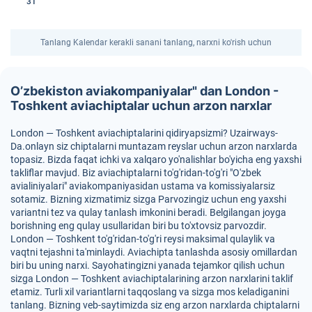
31
Tanlang Kalendar kerakli sanani tanlang, narxni ko'rish uchun
O’zbekiston aviakompaniyalar" dan London -
Toshkent aviachiptalar uchun arzon narxlar
London — Toshkent aviachiptalarini qidiryapsizmi? Uzairways-
Da.onlayn siz chiptalarni muntazam reyslar uchun arzon narxlarda
topasiz. Bizda faqat ichki va xalqaro yo'nalishlar bo'yicha eng yaxshi
takliflar mavjud. Biz aviachiptalarni to'g'ridan-to'g'ri "O'zbek
avialiniyalari" aviakompaniyasidan ustama va komissiyalarsiz
sotamiz. Bizning xizmatimiz sizga Parvozingiz uchun eng yaxshi
variantni tez va qulay tanlash imkonini beradi. Belgilangan joyga
borishning eng qulay usullaridan biri bu to'xtovsiz parvozdir.
London — Toshkent to'g'ridan-to'g'ri reysi maksimal qulaylik va
vaqtni tejashni ta'minlaydi. Aviachipta tanlashda asosiy omillardan
biri bu uning narxi. Sayohatingizni yanada tejamkor qilish uchun
sizga London — Toshkent aviachiptalarining arzon narxlarini taklif
etamiz. Turli xil variantlarni taqqoslang va sizga mos keladiganini
tanlang. Bizning veb-saytimizda siz eng arzon narxlarda chiptalarni