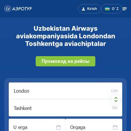
Kirish
O`Z
Uzbekistan Airways
aviakompaniyasida Londondan
Toshkentga aviachiptalar
Промокод на рейсы
LON
TAS
U erga
Orqaga