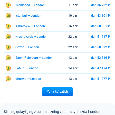
Islomobod — London
11 авг
dan 36 232 ₽
Istanbul — London
10 авг
dan 43 101 ₽
Xabarovsk — London
16 авг
dan 58 961 ₽
Krasnoyarsk — London
22 авг
dan 51 717 ₽
Qozon — London
22 авг
dan 50 022 ₽
Sankt-Peterburg — London
13 авг
dan 52 816 ₽
Lohur — London
14 авг
dan 47 174 ₽
Moskva — London
13 авг
dan 51 277 ₽
Yana ko'rsatish
Sizning qulayligingiz uchun bizning veb — saytimizda London -