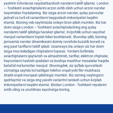
yashirin to'lovlarsiz raqobatbardosh narxlarni taklif qilamiz. London
— Toshkent aviachiptalarini arzon sotib olish uchun arzon narxlar
taqvimidan foydalaning. Biz sizga arzon narxlar, qulay parvozlar
jadvali va turli xil variantlarni taqqoslash imkoniyatini taqdim
etamiz. Bizning veb-saytimizda onlayn bron qilish mumkin. Biz har
doim sizga London – Toshkent aviachiptalarining eng qulay
narxlarini taklif qilishga harakat qilamiz. Ko'pchilik uchun sayohat
mavjud variantlarni topish bilan boshlanadi. Shunday qilib, bizning
jamoamiz narxlar dinamikasini doimiy ravishda kuzatib boradi va
eng past tariflarni taklif qiladi. Uzairways-Da.onlayn siz har doim
sizga mos keladigan chiptalarni topasiz. Yordam bo'limida
aviachiptalarni qaytarish va almashtirish, tariflar, elektron chiptalar,
hayvonlarni tashish qoidalari va boshqa mashhur masalalar haqida
batafsil ma'lumotlar mavjud. Shuningdek, siz qo'llab-quvvatlash
xizmatiga saytda ko'rsatilgan telefon orqali yoki fikr-mulohaza
shakli orqali murojaat qilishingiz mumkin. Biz sizning vaqtingizni
qadrlaymiz va sizga eng yaxshi variantni tanlash uchun ko'plab
imkoniyatlarni taqdim etamiz. Bizdan London - Toshkent reyslarini
sotib oling va unutilmas sayohatga boring.