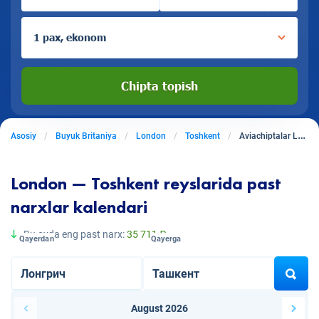
1 pax, ekonom
Chipta topish
Asosiy
Buyuk Britaniya
London
Toshkent
Aviachiptalar Londondan Toshkentga
London — Toshkent reyslarida past
narxlar kalendari
Bu oyda eng past narx:
35 711 ₽
Qayerdan
Qayerga
August 2026