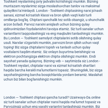
Toshkent reyslarining joriy jadvalini ko'rishingiz mumkin. Bizning
muntazam reyslarimiz sizga moslashuvchan tanlov va maksimal
qulaylikni ta'minlaydi. London - Toshkent chiptasining narxi jo'nash
sanasi, xizmat ko'rsatish klassi va bron qilish vaqti kabi turli
omillarga bog'liq. Chiptani qanchalik tez sotib olsangiz, u shunchalik
arzon bo'ladi. Parvoz narxini aniqlash uchun bizning qulay
qidiruvimizdan foydalanishni tavsiya etamiz. Siz turli sanalar uchun
variantlarni taqqoslashingiz va eng maqbulini tanlashingiz mumkin.
Bu London — Toshkent samolyot chiptalarini sotib olishning qulay
usuli. Narxlar o'zgarishi mumkin, parvozni bron qilish uchun vaqt
toping! Biz sizga chiptalarni topish va tanlash uchun qulay
vositalarni taqdim etamiz. Siz onlayn buyurtma berishingiz va
elektron pochtangizga elektron chipta olishingiz mumkin. Endi
sayohat yanada qulayroq. Bizning veb — saytimizda siz London -
Toshkent reyslari, chiptalar narxi va xizmat ko'rsatish shartlari
haqida barcha kerakli ma'lumotlarni topasiz. Shuningdek, biz sizga
sayohatingizning barcha bosqichlarida yordam beramiz. Maslahat
uchun biz bilan bog'lanishingiz mumkin.
London — Toshkent chiptasi qancha turadi? Uzairways-Da.online
siz turli sanalar uchun chiptalar narxi haqida ma'lumot topasiz va
Parvozingiz uchun eng yaxshi variantni tanlashingiz mumkin. Biz