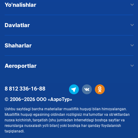
Yo'nalishlar
Davlatlar
Shaharlar
Aeroportlar
8 812
336-16-88
© 2006–2026 ООО «АэроТур»
Ushbu saytdagi barcha materiallar mualliflik huquqi bilan himoyalangan.
Mualliflik huquqi egasining oldindan roziligisiz ma'lumotlar va ob'ektlardan
nusxa ko'chirish, tarqatish (shu jumladan Internetdagi boshqa saytlar va
resurslarga nusxalash yo'li bilan) yoki boshqa har qanday foydalanish
taqiqlanadi.