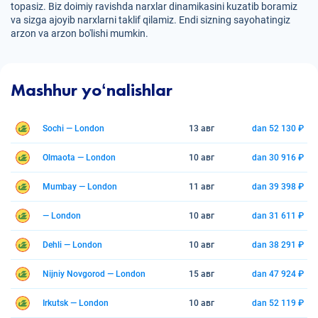
topasiz. Biz doimiy ravishda narxlar dinamikasini kuzatib boramiz
va sizga ajoyib narxlarni taklif qilamiz. Endi sizning sayohatingiz
arzon va arzon bo'lishi mumkin.
Mashhur yoʻnalishlar
Sochi — London
13 авг
dan 52 130 ₽
Olmaota — London
10 авг
dan 30 916 ₽
Mumbay — London
11 авг
dan 39 398 ₽
— London
10 авг
dan 31 611 ₽
Dehli — London
10 авг
dan 38 291 ₽
Nijniy Novgorod — London
15 авг
dan 47 924 ₽
Irkutsk — London
10 авг
dan 52 119 ₽