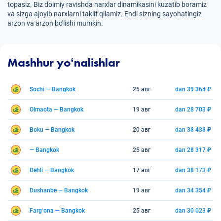
topasiz. Biz doimiy ravishda narxlar dinamikasini kuzatib boramiz
va sizga ajoyib narxlarni taklif qilamiz. Endi sizning sayohatingiz
arzon va arzon bo'lishi mumkin.
Mashhur yoʻnalishlar
Sochi — Bangkok
25 авг
dan 39 364 ₽
Olmaota — Bangkok
19 авг
dan 28 703 ₽
Boku — Bangkok
20 авг
dan 38 438 ₽
— Bangkok
25 авг
dan 28 317 ₽
Dehli — Bangkok
17 авг
dan 38 173 ₽
Dushanbe — Bangkok
19 авг
dan 34 354 ₽
Fargʻona — Bangkok
25 авг
dan 30 023 ₽