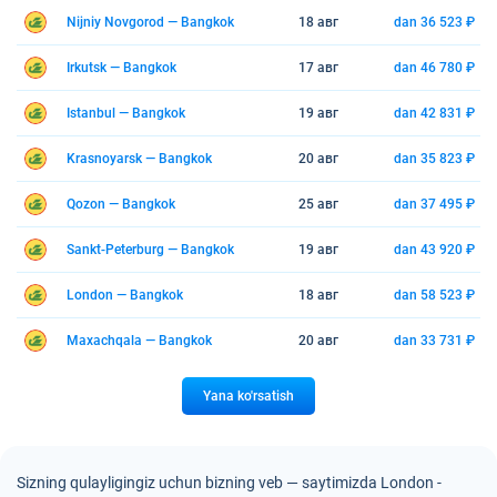
Nijniy Novgorod — Bangkok
18 авг
dan 36 523 ₽
Irkutsk — Bangkok
17 авг
dan 46 780 ₽
Istanbul — Bangkok
19 авг
dan 42 831 ₽
Krasnoyarsk — Bangkok
20 авг
dan 35 823 ₽
Qozon — Bangkok
25 авг
dan 37 495 ₽
Sankt-Peterburg — Bangkok
19 авг
dan 43 920 ₽
London — Bangkok
18 авг
dan 58 523 ₽
Maxachqala — Bangkok
20 авг
dan 33 731 ₽
Yana ko'rsatish
Sizning qulayligingiz uchun bizning veb — saytimizda London -