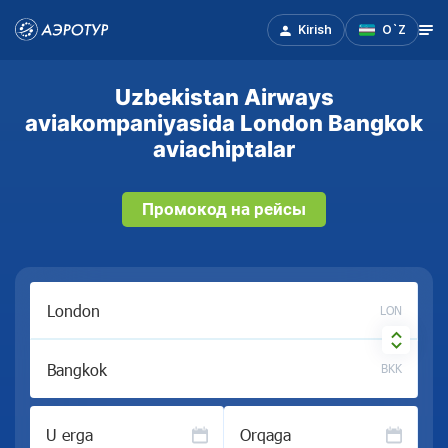
Kirish
O`Z
Uzbekistan Airways
aviakompaniyasida London Bangkok
aviachiptalar
Промокод на рейсы
LON
BKK
U erga
Orqaga