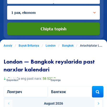
1 pax, ekonom
Chipta topish
Asosiy
Buyuk Britaniya
London
Bangkok
Aviachiptalar Londondan Bangkokga
London — Bangkok reyslarida past
narxlar kalendari
Bu oyda eng past narx:
58 523 ₽
Qayerdan
Qayerga
August 2026