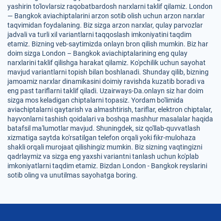
yashirin to'lovlarsiz raqobatbardosh narxlarni taklif qilamiz. London
— Bangkok aviachiptalarini arzon sotib olish uchun arzon narxlar
taqvimidan foydalaning. Biz sizga arzon narxlar, qulay parvozlar
jadvali va turli xil variantlarni taqqoslash imkoniyatini taqdim
etamiz. Bizning veb-saytimizda onlayn bron qilish mumkin. Biz har
doim sizga London – Bangkok aviachiptalarining eng qulay
narxlarini taklif qilishga harakat qilamiz. Ko'pchilik uchun sayohat
mavjud variantlarni topish bilan boshlanadi. Shunday qilib, bizning
jamoamiz narxlar dinamikasini doimiy ravishda kuzatib boradi va
eng past tariflarni taklif qiladi. Uzairways-Da.onlayn siz har doim
sizga mos keladigan chiptalarni topasiz. Yordam bo'limida
aviachiptalarni qaytarish va almashtirish, tariflar, elektron chiptalar,
hayvonlarni tashish qoidalari va boshqa mashhur masalalar haqida
batafsil ma'lumotlar mavjud. Shuningdek, siz qo'llab-quvvatlash
xizmatiga saytda ko'rsatilgan telefon orqali yoki fikr-mulohaza
shakli orqali murojaat qilishingiz mumkin. Biz sizning vaqtingizni
qadrlaymiz va sizga eng yaxshi variantni tanlash uchun ko'plab
imkoniyatlarni taqdim etamiz. Bizdan London - Bangkok reyslarini
sotib oling va unutilmas sayohatga boring.