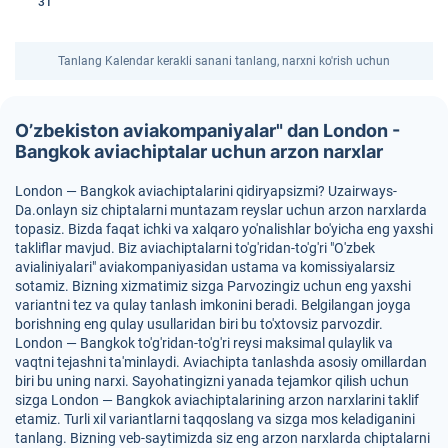
31
Tanlang Kalendar kerakli sanani tanlang, narxni ko'rish uchun
O’zbekiston aviakompaniyalar" dan London -
Bangkok aviachiptalar uchun arzon narxlar
London — Bangkok aviachiptalarini qidiryapsizmi? Uzairways-
Da.onlayn siz chiptalarni muntazam reyslar uchun arzon narxlarda
topasiz. Bizda faqat ichki va xalqaro yo'nalishlar bo'yicha eng yaxshi
takliflar mavjud. Biz aviachiptalarni to'g'ridan-to'g'ri "O'zbek
avialiniyalari" aviakompaniyasidan ustama va komissiyalarsiz
sotamiz. Bizning xizmatimiz sizga Parvozingiz uchun eng yaxshi
variantni tez va qulay tanlash imkonini beradi. Belgilangan joyga
borishning eng qulay usullaridan biri bu to'xtovsiz parvozdir.
London — Bangkok to'g'ridan-to'g'ri reysi maksimal qulaylik va
vaqtni tejashni ta'minlaydi. Aviachipta tanlashda asosiy omillardan
biri bu uning narxi. Sayohatingizni yanada tejamkor qilish uchun
sizga London — Bangkok aviachiptalarining arzon narxlarini taklif
etamiz. Turli xil variantlarni taqqoslang va sizga mos keladiganini
tanlang. Bizning veb-saytimizda siz eng arzon narxlarda chiptalarni