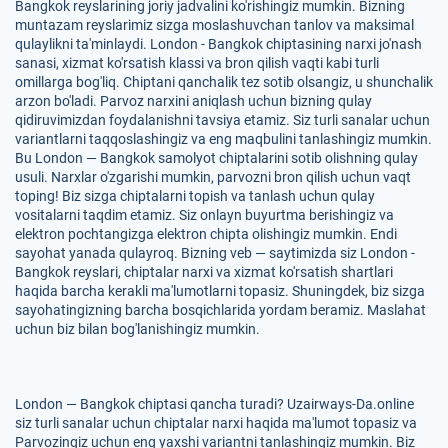
Bangkok reyslarining joriy jadvalini ko'rishingiz mumkin. Bizning
muntazam reyslarimiz sizga moslashuvchan tanlov va maksimal
qulaylikni ta'minlaydi. London - Bangkok chiptasining narxi jo'nash
sanasi, xizmat ko'rsatish klassi va bron qilish vaqti kabi turli
omillarga bog'liq. Chiptani qanchalik tez sotib olsangiz, u shunchalik
arzon bo'ladi. Parvoz narxini aniqlash uchun bizning qulay
qidiruvimizdan foydalanishni tavsiya etamiz. Siz turli sanalar uchun
variantlarni taqqoslashingiz va eng maqbulini tanlashingiz mumkin.
Bu London — Bangkok samolyot chiptalarini sotib olishning qulay
usuli. Narxlar o'zgarishi mumkin, parvozni bron qilish uchun vaqt
toping! Biz sizga chiptalarni topish va tanlash uchun qulay
vositalarni taqdim etamiz. Siz onlayn buyurtma berishingiz va
elektron pochtangizga elektron chipta olishingiz mumkin. Endi
sayohat yanada qulayroq. Bizning veb — saytimizda siz London -
Bangkok reyslari, chiptalar narxi va xizmat ko'rsatish shartlari
haqida barcha kerakli ma'lumotlarni topasiz. Shuningdek, biz sizga
sayohatingizning barcha bosqichlarida yordam beramiz. Maslahat
uchun biz bilan bog'lanishingiz mumkin.
London — Bangkok chiptasi qancha turadi? Uzairways-Da.online
siz turli sanalar uchun chiptalar narxi haqida ma'lumot topasiz va
Parvozingiz uchun eng yaxshi variantni tanlashingiz mumkin. Biz