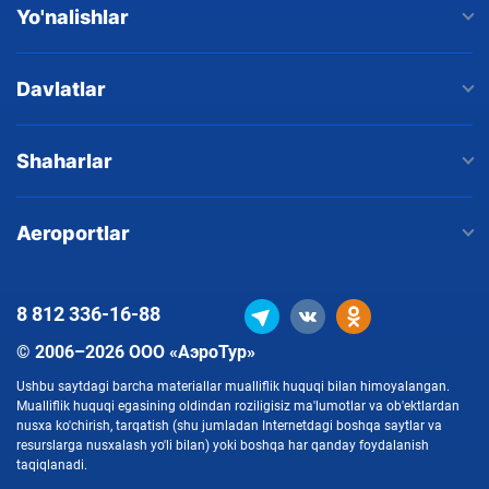
Yo'nalishlar
Davlatlar
Shaharlar
Aeroportlar
8 812
336-16-88
© 2006–2026 ООО «АэроТур»
Ushbu saytdagi barcha materiallar mualliflik huquqi bilan himoyalangan.
Mualliflik huquqi egasining oldindan roziligisiz ma'lumotlar va ob'ektlardan
nusxa ko'chirish, tarqatish (shu jumladan Internetdagi boshqa saytlar va
resurslarga nusxalash yo'li bilan) yoki boshqa har qanday foydalanish
taqiqlanadi.