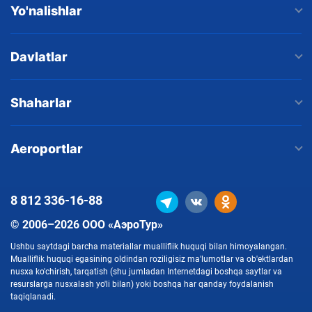
Yo'nalishlar
Davlatlar
Shaharlar
Aeroportlar
8 812
336-16-88
© 2006–2026 ООО «АэроТур»
Ushbu saytdagi barcha materiallar mualliflik huquqi bilan himoyalangan.
Mualliflik huquqi egasining oldindan roziligisiz ma'lumotlar va ob'ektlardan
nusxa ko'chirish, tarqatish (shu jumladan Internetdagi boshqa saytlar va
resurslarga nusxalash yo'li bilan) yoki boshqa har qanday foydalanish
taqiqlanadi.