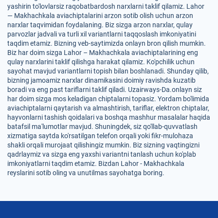
yashirin to'lovlarsiz raqobatbardosh narxlarni taklif qilamiz. Lahor
— Makhachkala aviachiptalarini arzon sotib olish uchun arzon
narxlar taqvimidan foydalaning. Biz sizga arzon narxlar, qulay
parvozlar jadvali va turli xil variantlarni taqqoslash imkoniyatini
taqdim etamiz. Bizning veb-saytimizda onlayn bron qilish mumkin.
Biz har doim sizga Lahor – Makhachkala aviachiptalarining eng
qulay narxlarini taklif qilishga harakat qilamiz. Ko'pchilik uchun
sayohat mavjud variantlarni topish bilan boshlanadi. Shunday qilib,
bizning jamoamiz narxlar dinamikasini doimiy ravishda kuzatib
boradi va eng past tariflarni taklif qiladi. Uzairways-Da.onlayn siz
har doim sizga mos keladigan chiptalarni topasiz. Yordam bo'limida
aviachiptalarni qaytarish va almashtirish, tariflar, elektron chiptalar,
hayvonlarni tashish qoidalari va boshqa mashhur masalalar haqida
batafsil ma'lumotlar mavjud. Shuningdek, siz qo'llab-quvvatlash
xizmatiga saytda ko'rsatilgan telefon orqali yoki fikr-mulohaza
shakli orqali murojaat qilishingiz mumkin. Biz sizning vaqtingizni
qadrlaymiz va sizga eng yaxshi variantni tanlash uchun ko'plab
imkoniyatlarni taqdim etamiz. Bizdan Lahor - Makhachkala
reyslarini sotib oling va unutilmas sayohatga boring.