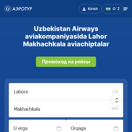
Kirish
O`Z
Uzbekistan Airways
aviakompaniyasida Lahor
Makhachkala aviachiptalar
Промокод на рейсы
LHE
MCX
U erga
Orqaga