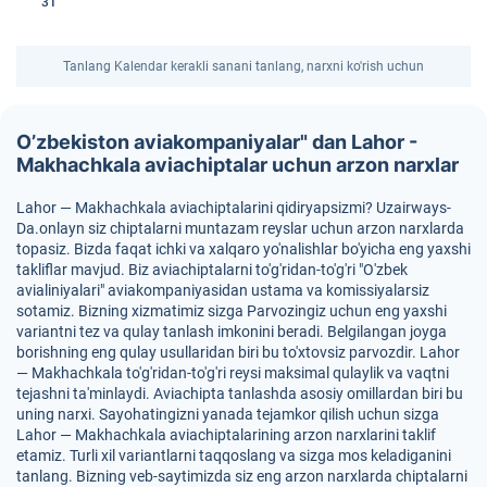
31
Tanlang Kalendar kerakli sanani tanlang, narxni ko'rish uchun
O’zbekiston aviakompaniyalar" dan Lahor -
Makhachkala aviachiptalar uchun arzon narxlar
Lahor — Makhachkala aviachiptalarini qidiryapsizmi? Uzairways-
Da.onlayn siz chiptalarni muntazam reyslar uchun arzon narxlarda
topasiz. Bizda faqat ichki va xalqaro yo'nalishlar bo'yicha eng yaxshi
takliflar mavjud. Biz aviachiptalarni to'g'ridan-to'g'ri "O'zbek
avialiniyalari" aviakompaniyasidan ustama va komissiyalarsiz
sotamiz. Bizning xizmatimiz sizga Parvozingiz uchun eng yaxshi
variantni tez va qulay tanlash imkonini beradi. Belgilangan joyga
borishning eng qulay usullaridan biri bu to'xtovsiz parvozdir. Lahor
— Makhachkala to'g'ridan-to'g'ri reysi maksimal qulaylik va vaqtni
tejashni ta'minlaydi. Aviachipta tanlashda asosiy omillardan biri bu
uning narxi. Sayohatingizni yanada tejamkor qilish uchun sizga
Lahor — Makhachkala aviachiptalarining arzon narxlarini taklif
etamiz. Turli xil variantlarni taqqoslang va sizga mos keladiganini
tanlang. Bizning veb-saytimizda siz eng arzon narxlarda chiptalarni