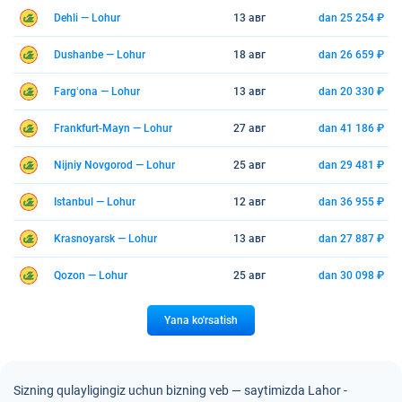
Dehli — Lohur
13 авг
dan 25 254 ₽
Dushanbe — Lohur
18 авг
dan 26 659 ₽
Fargʻona — Lohur
13 авг
dan 20 330 ₽
Frankfurt-Mayn — Lohur
27 авг
dan 41 186 ₽
Nijniy Novgorod — Lohur
25 авг
dan 29 481 ₽
Istanbul — Lohur
12 авг
dan 36 955 ₽
Krasnoyarsk — Lohur
13 авг
dan 27 887 ₽
Qozon — Lohur
25 авг
dan 30 098 ₽
Yana ko'rsatish
Sizning qulayligingiz uchun bizning veb — saytimizda Lahor -