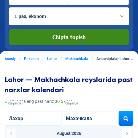
1 pax, ekonom
Chipta topish
Asosiy
Pokiston
Lahor
Makhachkala
Aviachiptalar Lahordan Makhachkalaga
Lahor — Makhachkala reyslarida past
narxlar kalendari
Bu oyda eng past narx:
30 574 ₽
Qayerdan
Qayerga
August 2026