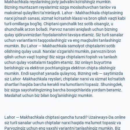
Makhachkala reyslarining joriy jadvalini ko'rishingiz mumkin.
Bizning muntazam reyslarimiz sizga moslashuvchan tanlov va
maksimal qulaylikni ta'minlaydi. Lahor - Makhachkala chiptasining
narxi jo'nash sanasi, xizmat ko'rsatish klassi va bron qilish vaqti kabi
turli omillarga bog'liq. Chiptani qanchalik tez sotib olsangiz, u
shunchalik arzon bo'ladi. Parvoz narxini aniqlash uchun bizning
qulay qidiruvimizdan foydalanishni tavsiya etamiz. Siz turli sanalar
uchun variantlarni taqqoslashingiz va eng maqbulini tanlashingiz
mumkin. Bu Lahor — Makhachkala samolyot chiptalarini sotib
olishning qulay usuli. Narxlar o'zgarishi mumkin, parvozni bron
qilish uchun vaqt toping! Biz sizga chiptalarni topish va tanlash
uchun qulay vositalarni taqdim etamiz. Siz onlayn buyurtma
berishingiz va elektron pochtangizga elektron chipta olishingiz
mumkin. Endi sayohat yanada qulayroq. Bizning veb — saytimizda
siz Lahor -Makhachkala reyslari, chiptalar narxi va xizmat ko'rsatish
shartlari haqida barcha kerakli ma'lumotlarni topasiz. Shuningdek,
biz sizga sayohatingizning barcha bosqichlarida yordam beramiz.
Maslahat uchun biz bilan bog'lanishingiz mumkin.
Lahor — Makhachkala chiptasi qancha turadi? Uzairways-Da.online
siz turli sanalar uchun chiptalar narxi haqida ma'lumot topasiz va
Parvozingiz uchun eng yaxshi variantni tanlashingiz mumkin. Biz