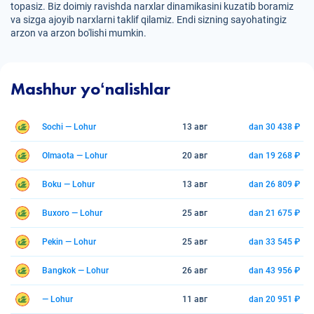
topasiz. Biz doimiy ravishda narxlar dinamikasini kuzatib boramiz
va sizga ajoyib narxlarni taklif qilamiz. Endi sizning sayohatingiz
arzon va arzon bo'lishi mumkin.
Mashhur yoʻnalishlar
Sochi — Lohur
13 авг
dan 30 438 ₽
Olmaota — Lohur
20 авг
dan 19 268 ₽
Boku — Lohur
13 авг
dan 26 809 ₽
Buxoro — Lohur
25 авг
dan 21 675 ₽
Pekin — Lohur
25 авг
dan 33 545 ₽
Bangkok — Lohur
26 авг
dan 43 956 ₽
— Lohur
11 авг
dan 20 951 ₽