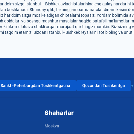
 doim sizga Istanbul – Bishkek aviachiptalarining eng qulay narxlarini tak
lan boshlanadi. Shunday qilib, bizning jamoamiz narxlar dinamikasini do
n siz har doim sizga mos keladigan chiptalarni topasiz. Yordam bo'limida av
shish qoidalari va boshqa mashhur masalalar haqida batafsil ma'lumotlar 
 yoki fikr-mulohaza shakli orqali murojaat qilishingiz mumkin. Biz sizning
ni taqdim etamiz. Bizdan Istanbul - Bishkek reyslarini sotib oling va unu
Sankt -Peterburgdan Toshkentgacha
Qozondan Toshkentga
+
Shaharlar
Moskva