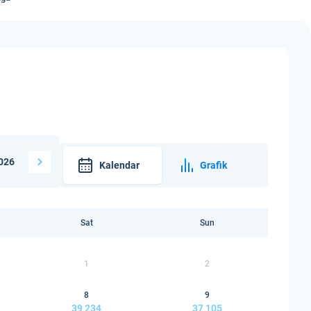
026
Kalendar
Grafik
Sat
Sun
1
2
8
9
39 234
37 105