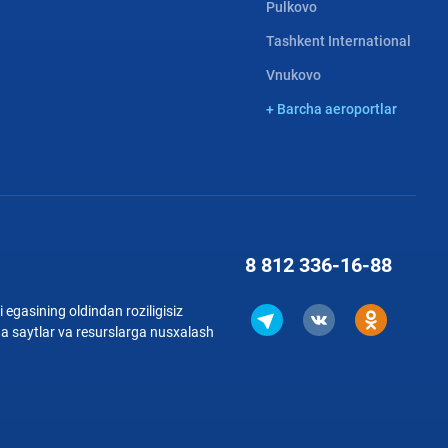
Pulkovo
Tashkent International
Vnukovo
+ Barcha aeroportlar
8 812
336-16-88
 egasining oldindan roziligisiz
qa saytlar va resurslarga nusxalash