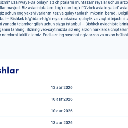
psizmi? Uzairways-Da.onlayn siz chiptalarni muntazam reyslar uchun arzon
iflar mavjud. Biz aviachiptalarni to'g'ridan-to'g'ri "O'zbek avialiniyalari
iz uchun eng yaxshi variantni tez va qulay tanlash imkonini beradi. Belg
nbul — Bishkek to'g'ridan-to'g'ri reysi maksimal qulaylik va vaqtni tejashni
i yanada tejamkor qilish uchun sizga Istanbul — Bishkek aviachiptalarining 
anini tanlang. Bizning veb-saytimizda siz eng arzon narxlarda chiptalarn
 narxlarni taklif qilamiz. Endi sizning sayohatingiz arzon va arzon bo'lis
shlar
13 авг
2026
10 авг
2026
10 авг
2026
13 авг
2026