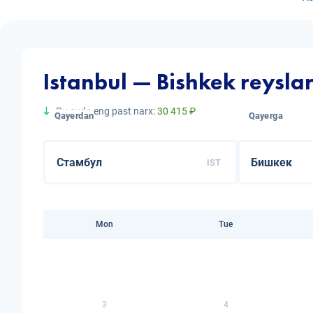
Istanbul — Bishkek reysla
Bu oyda eng past narx:
30 415 ₽
Qayerdan
Qayerga
IST
Mon
Tue
3
4