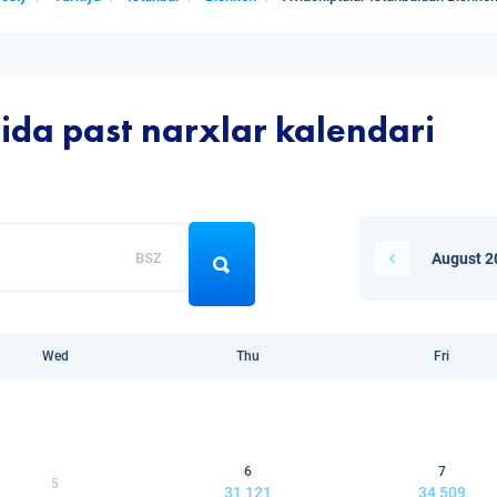
rida past narxlar kalendari
BSZ
August 2
Wed
Thu
Fri
6
7
5
31 121
34 509