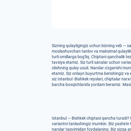
Sizning qulayligingiz uchun bizning veb — sa
moslashuvchan tanlov va maksimal qulaylikni t
turli omillarga bog'liq. Chiptani qanchalik t
tavsiya etamiz. Siz turli sanalar uchun vari
olishning qulay usuli. Narxlar o'zgarishi mu
etamiz. Siz onlayn buyurtma berishingiz va
siz Istanbul -Bishkek reyslari, chiptalar nar
barcha bosqichlarida yordam beramiz. Masl
Istanbul — Bishkek chiptasi qancha turadi? 
variantni tanlashingiz mumkin. Biz yashirin 
narxlar taqvimidan foydalaning. Biz sizga arz