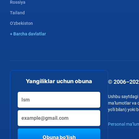
Rossiya
Tailand
O'zbekiston
+ Barcha davlatlar
Yangiliklar uchun obuna
© 2006–202
Ushbu saytdagi b
ma'lumotlar va o
yo'li bilan) yok
Personal ma’lum
Obuna bo'lish