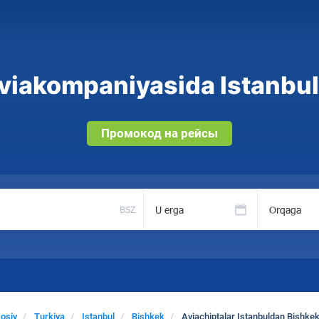
viakompaniyasida Istanbul 
Промокод на рейсы
U erga
Orqaga
BSZ
osiy
Turkiya
Istanbul
Bishkek
Aviachiptalar Istanbuldan Bishke