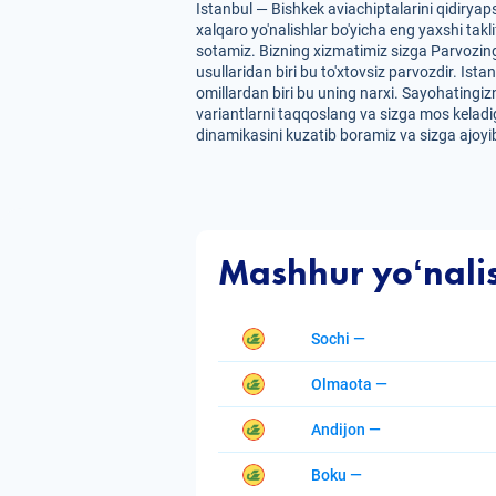
Istanbul — Bishkek aviachiptalarini qidirya
xalqaro yo'nalishlar bo'yicha eng yaxshi takl
sotamiz. Bizning xizmatimiz sizga Parvozing
usullaridan biri bu to'xtovsiz parvozdir. Ista
omillardan biri bu uning narxi. Sayohatingizn
variantlarni taqqoslang va sizga mos keladig
dinamikasini kuzatib boramiz va sizga ajoyib
Mashhur yoʻnali
Sochi —
Olmaota —
Andijon —
Boku —