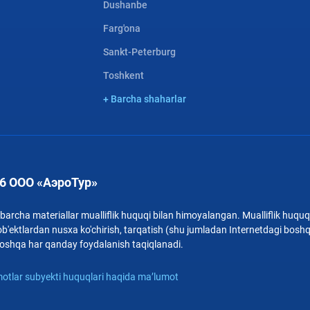
Dushanbe
Farg'ona
Sankt-Peterburg
Toshkent
+ Barcha shaharlar
6 ООО «АэроТур»
archa materiallar mualliflik huquqi bilan himoyalangan. Mualliflik huquqi
b'ektlardan nusxa ko'chirish, tarqatish (shu jumladan Internetdagi bosh
i boshqa har qanday foydalanish taqiqlanadi.
otlar subyekti huquqlari haqida ma’lumot