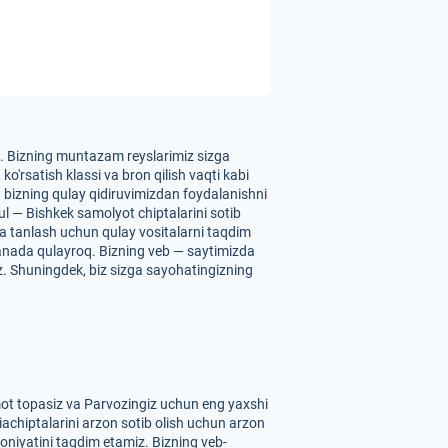
in. Bizning muntazam reyslarimiz sizga
o'rsatish klassi va bron qilish vaqti kabi
un bizning qulay qidiruvimizdan foydalanishni
ul — Bishkek samolyot chiptalarini sotib
 va tanlash uchun qulay vositalarni taqdim
yanada qulayroq. Bizning veb — saytimizda
siz. Shuningdek, biz sizga sayohatingizning
mot topasiz va Parvozingiz uchun eng yaxshi
iachiptalarini arzon sotib olish uchun arzon
koniyatini taqdim etamiz. Bizning veb-