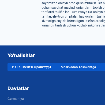
saytimizda onlayn bron qilish mumkin. Biz har
uchun sayohat mavjud variantlarni topish bi
tariflarni taklif qiladi. Uzairways-Da.onlay
tariflar, elektron chiptalar, hayvonlarni ta
xizmatiga saytda ko'rsatilgan telefon orqali
variantni tanlash uchun ko'plab imkoniyatlar
Yo'nalishlar
Из Ташкент в Франкфурт
Moskvadan Toshkentga
Davlatlar
Germaniya