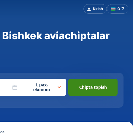
Kirish
O`Z
Bishkek aviachiptalar
1 pax,
Chipta topish
ekonom
kga