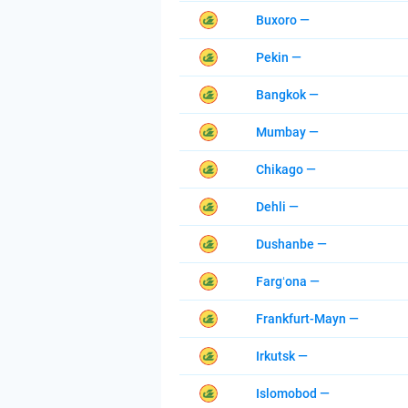
Buxoro —
Pekin —
Bangkok —
Mumbay —
Chikago —
Dehli —
Dushanbe —
Fargʻona —
Frankfurt-Mayn —
Irkutsk —
Islomobod —