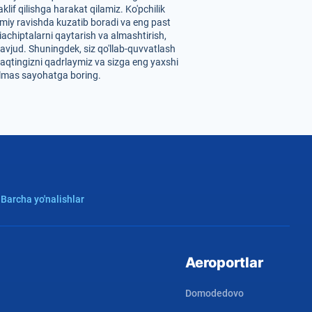
lif qilishga harakat qilamiz. Ko'pchilik
imiy ravishda kuzatib boradi va eng past
iachiptalarni qaytarish va almashtirish,
mavjud. Shuningdek, siz qo'llab-quvvatlash
 vaqtingizni qadrlaymiz va sizga eng yaxshi
tilmas sayohatga boring.
 Barcha yo'nalishlar
Aeroportlar
Domodedovo