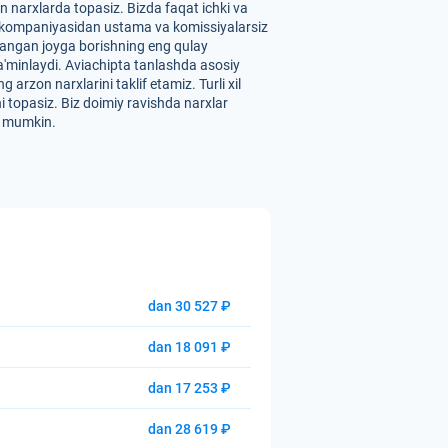
 narxlarda topasiz. Bizda faqat ichki va
" aviakompaniyasidan ustama va komissiyalarsiz
ilangan joyga borishning eng qulay
 ta'minlaydi. Aviachipta tanlashda asosiy
arzon narxlarini taklif etamiz. Turli xil
i topasiz. Biz doimiy ravishda narxlar
hi mumkin.
dan 30 527 ₽
dan 18 091 ₽
dan 17 253 ₽
dan 28 619 ₽