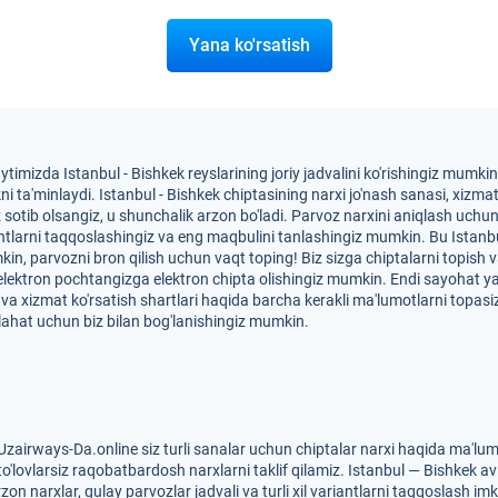
Yana ko'rsatish
ytimizda Istanbul - Bishkek reyslarining joriy jadvalini ko'rishingiz mumk
a'minlaydi. Istanbul - Bishkek chiptasining narxi jo'nash sanasi, xizmat k
ez sotib olsangiz, u shunchalik arzon bo'ladi. Parvoz narxini aniqlash uch
antlarni taqqoslashingiz va eng maqbulini tanlashingiz mumkin. Bu Istanb
mkin, parvozni bron qilish uchun vaqt toping! Biz sizga chiptalarni topish
 elektron pochtangizga elektron chipta olishingiz mumkin. Endi sayohat 
xi va xizmat ko'rsatish shartlari haqida barcha kerakli ma'lumotlarni topa
ahat uchun biz bilan bog'lanishingiz mumkin.
Uzairways-Da.online siz turli sanalar uchun chiptalar narxi haqida ma'lu
to'lovlarsiz raqobatbardosh narxlarni taklif qilamiz. Istanbul — Bishkek av
on narxlar, qulay parvozlar jadvali va turli xil variantlarni taqqoslash im