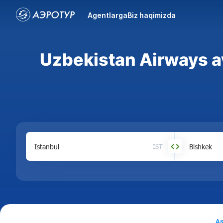
Agentlarga
Biz haqimizda
Uzbekistan Airways a
IST
As