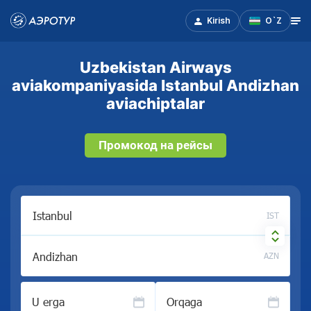
Kirish
O`Z
Uzbekistan Airways
aviakompaniyasida Istanbul Andizhan
aviachiptalar
Промокод на рейсы
IST
AZN
U erga
Orqaga