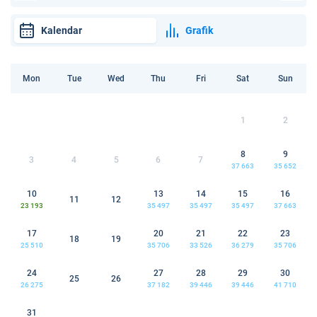
Kalendar
Grafik
Mon
Tue
Wed
Thu
Fri
Sat
Sun
1
2
8
9
3
4
5
6
7
37 663
35 652
10
13
14
15
16
11
12
23 193
35 497
35 497
35 497
37 663
17
20
21
22
23
18
19
25 510
35 706
33 526
36 279
35 706
24
27
28
29
30
25
26
26 275
37 182
39 446
39 446
41 710
31