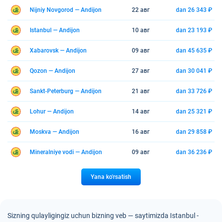
Nijniy Novgorod — Andijon
22 авг
dan 26 343 ₽
Istanbul — Andijon
10 авг
dan 23 193 ₽
Xabarovsk — Andijon
09 авг
dan 45 635 ₽
Qozon — Andijon
27 авг
dan 30 041 ₽
Sankt-Peterburg — Andijon
21 авг
dan 33 726 ₽
Lohur — Andijon
14 авг
dan 25 321 ₽
Moskva — Andijon
16 авг
dan 29 858 ₽
Mineralniye vodi — Andijon
09 авг
dan 36 236 ₽
Yana ko'rsatish
Sizning qulayligingiz uchun bizning veb — saytimizda Istanbul -