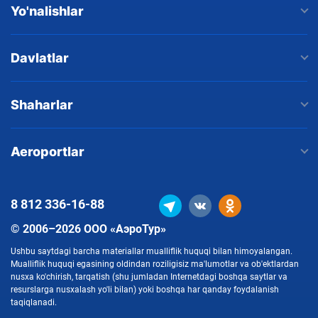
Yo'nalishlar
Davlatlar
Shaharlar
Aeroportlar
8 812
336-16-88
© 2006–2026 ООО «АэроТур»
Ushbu saytdagi barcha materiallar mualliflik huquqi bilan himoyalangan.
Mualliflik huquqi egasining oldindan roziligisiz ma'lumotlar va ob'ektlardan
nusxa ko'chirish, tarqatish (shu jumladan Internetdagi boshqa saytlar va
resurslarga nusxalash yo'li bilan) yoki boshqa har qanday foydalanish
taqiqlanadi.