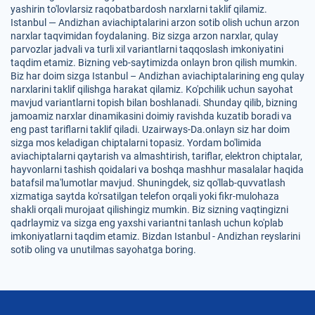
yashirin to'lovlarsiz raqobatbardosh narxlarni taklif qilamiz.
Istanbul — Andizhan aviachiptalarini arzon sotib olish uchun arzon
narxlar taqvimidan foydalaning. Biz sizga arzon narxlar, qulay
parvozlar jadvali va turli xil variantlarni taqqoslash imkoniyatini
taqdim etamiz. Bizning veb-saytimizda onlayn bron qilish mumkin.
Biz har doim sizga Istanbul – Andizhan aviachiptalarining eng qulay
narxlarini taklif qilishga harakat qilamiz. Ko'pchilik uchun sayohat
mavjud variantlarni topish bilan boshlanadi. Shunday qilib, bizning
jamoamiz narxlar dinamikasini doimiy ravishda kuzatib boradi va
eng past tariflarni taklif qiladi. Uzairways-Da.onlayn siz har doim
sizga mos keladigan chiptalarni topasiz. Yordam bo'limida
aviachiptalarni qaytarish va almashtirish, tariflar, elektron chiptalar,
hayvonlarni tashish qoidalari va boshqa mashhur masalalar haqida
batafsil ma'lumotlar mavjud. Shuningdek, siz qo'llab-quvvatlash
xizmatiga saytda ko'rsatilgan telefon orqali yoki fikr-mulohaza
shakli orqali murojaat qilishingiz mumkin. Biz sizning vaqtingizni
qadrlaymiz va sizga eng yaxshi variantni tanlash uchun ko'plab
imkoniyatlarni taqdim etamiz. Bizdan Istanbul - Andizhan reyslarini
sotib oling va unutilmas sayohatga boring.