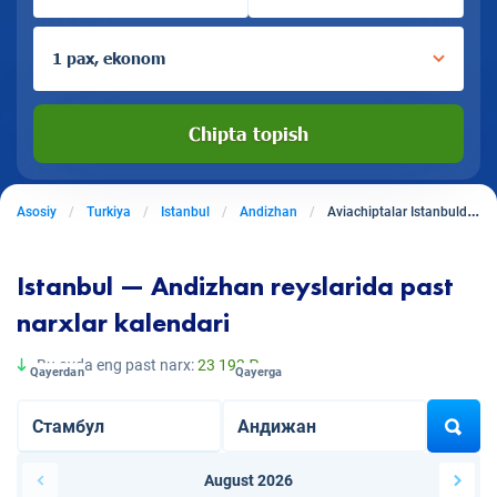
1 pax, ekonom
Chipta topish
Asosiy
Turkiya
Istanbul
Andizhan
Aviachiptalar Istanbuldan Andizhanga
Istanbul — Andizhan reyslarida past
narxlar kalendari
Bu oyda eng past narx:
23 193 ₽
Qayerdan
Qayerga
August 2026