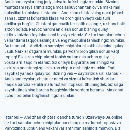
Andizhan reyslarining joriy jadvalini ko'rishingiz mumkin. Bizning
muntazam reyslarimiz sizga moslashuvchan tanlov va maksimal
qulaylikni ta'minlaydi. Istanbul - Andizhan chiptasining narxi jo'nash
sanasi, xizmat ko'rsatish klassi va bron qilish vaqti kabi turli
omillarga bog'liq. Chiptani qanchalik tez sotib olsangiz, u shunchalik
arzon bo'ladi. Parvoz narxini aniqlash uchun bizning qulay
qidiruvimizdan foydalanishni tavsiya etamiz. Siz turli sanalar uchun
variantlarni taqqoslashingiz va eng maqbulini tanlashingiz mumkin.
Bu Istanbul — Andizhan samolyot chiptalarini sotib olishning qulay
usuli. Narxlar o'zgarishi mumkin, parvozni bron qilish uchun vaqt
toping! Biz sizga chiptalarni topish va tanlash uchun qulay
vositalarni taqdim etamiz. Siz onlayn buyurtma berishingiz va
elektron pochtangizga elektron chipta olishingiz mumkin. Endi
sayohat yanada qulayroq. Bizning veb — saytimizda siz Istanbul -
Andizhan reyslari, chiptalar narxi va xizmat ko'rsatish shartlari
haqida barcha kerakli ma'lumotlarni topasiz. Shuningdek, biz sizga
sayohatingizning barcha bosqichlarida yordam beramiz. Maslahat
uchun biz bilan bog'lanishingiz mumkin.
Istanbul — Andizhan chiptasi qancha turadi? Uzairways-Da.online
siz turli sanalar uchun chiptalar narxi haqida ma'lumot topasiz va
Parvozingiz uchun eng yaxshi variantni tanlashingiz mumkin. Biz