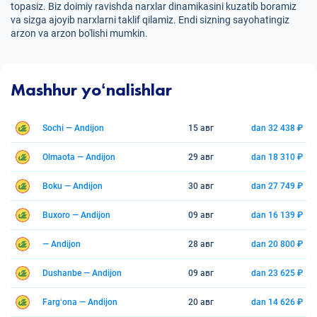
topasiz. Biz doimiy ravishda narxlar dinamikasini kuzatib boramiz
va sizga ajoyib narxlarni taklif qilamiz. Endi sizning sayohatingiz
arzon va arzon bo'lishi mumkin.
Mashhur yoʻnalishlar
Sochi — Andijon
15 авг
dan 32 438 ₽
Olmaota — Andijon
29 авг
dan 18 310 ₽
Boku — Andijon
30 авг
dan 27 749 ₽
Buxoro — Andijon
09 авг
dan 16 139 ₽
— Andijon
28 авг
dan 20 800 ₽
Dushanbe — Andijon
09 авг
dan 23 625 ₽
Fargʻona — Andijon
20 авг
dan 14 626 ₽