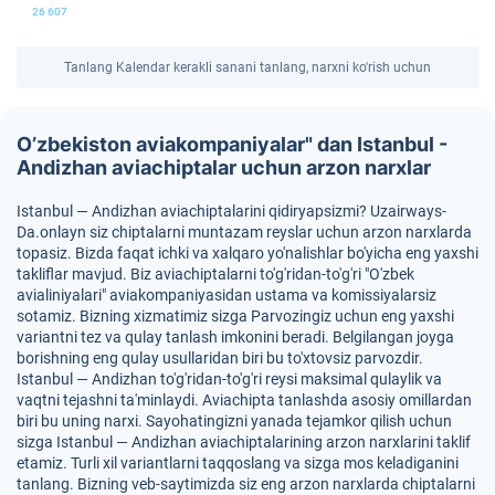
26 607
Tanlang Kalendar kerakli sanani tanlang, narxni ko'rish uchun
O’zbekiston aviakompaniyalar" dan Istanbul -
Andizhan aviachiptalar uchun arzon narxlar
Istanbul — Andizhan aviachiptalarini qidiryapsizmi? Uzairways-
Da.onlayn siz chiptalarni muntazam reyslar uchun arzon narxlarda
topasiz. Bizda faqat ichki va xalqaro yo'nalishlar bo'yicha eng yaxshi
takliflar mavjud. Biz aviachiptalarni to'g'ridan-to'g'ri "O'zbek
avialiniyalari" aviakompaniyasidan ustama va komissiyalarsiz
sotamiz. Bizning xizmatimiz sizga Parvozingiz uchun eng yaxshi
variantni tez va qulay tanlash imkonini beradi. Belgilangan joyga
borishning eng qulay usullaridan biri bu to'xtovsiz parvozdir.
Istanbul — Andizhan to'g'ridan-to'g'ri reysi maksimal qulaylik va
vaqtni tejashni ta'minlaydi. Aviachipta tanlashda asosiy omillardan
biri bu uning narxi. Sayohatingizni yanada tejamkor qilish uchun
sizga Istanbul — Andizhan aviachiptalarining arzon narxlarini taklif
etamiz. Turli xil variantlarni taqqoslang va sizga mos keladiganini
tanlang. Bizning veb-saytimizda siz eng arzon narxlarda chiptalarni