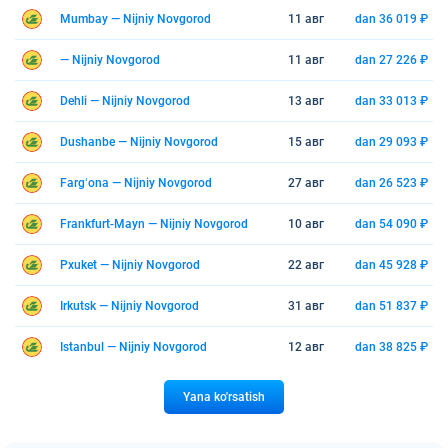
Mumbay — Nijniy Novgorod
11 авг
dan 36 019 ₽
— Nijniy Novgorod
11 авг
dan 27 226 ₽
Dehli — Nijniy Novgorod
13 авг
dan 33 013 ₽
Dushanbe — Nijniy Novgorod
15 авг
dan 29 093 ₽
Fargʻona — Nijniy Novgorod
27 авг
dan 26 523 ₽
Frankfurt-Mayn — Nijniy Novgorod
10 авг
dan 54 090 ₽
Pxuket — Nijniy Novgorod
22 авг
dan 45 928 ₽
Irkutsk — Nijniy Novgorod
31 авг
dan 51 837 ₽
Istanbul — Nijniy Novgorod
12 авг
dan 38 825 ₽
Yana ko'rsatish