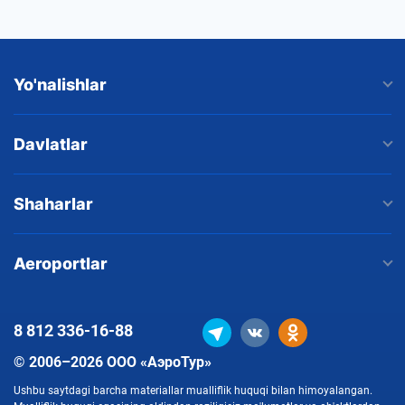
Yo'nalishlar
Davlatlar
Shaharlar
Aeroportlar
8 812
336-16-88
© 2006–2026 ООО «АэроТур»
Ushbu saytdagi barcha materiallar mualliflik huquqi bilan himoyalangan.