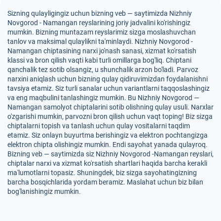
Sizning qulayligingiz uchun bizning veb — saytimizda Nizhniy
Novgorod - Namangan reyslarining joriy jadvalini ko'rishingiz
mumkin. Bizning muntazam reyslarimiz sizga moslashuvchan
tanlov va maksimal qulaylikni ta'minlaydi. Nizhniy Novgorod -
Namangan chiptasining narxi jo'nash sanasi, xizmat ko'rsatish
klassi va bron qilish vaqti kabi turli omillarga bog'liq. Chiptani
qanchalik tez sotib olsangiz, u shunchalik arzon bo'ladi. Parvoz
narxini aniqlash uchun bizning qulay qidiruvimizdan foydalanishni
tavsiya etamiz. Siz turli sanalar uchun variantlarni taqqoslashingiz
va eng maqbulini tanlashingiz mumkin. Bu Nizhniy Novgorod —
Namangan samolyot chiptalarini sotib olishning qulay usuli. Narxlar
o'zgarishi mumkin, parvozni bron qilish uchun vaqt toping! Biz sizga
chiptalarni topish va tanlash uchun qulay vositalarni taqdim
etamiz. Siz onlayn buyurtma berishingiz va elektron pochtangizga
elektron chipta olishingiz mumkin. Endi sayohat yanada qulayroq.
Bizning veb — saytimizda siz Nizhniy Novgorod -Namangan reyslari,
chiptalar narxi va xizmat ko'rsatish shartlari haqida barcha kerakli
ma'lumotlarni topasiz. Shuningdek, biz sizga sayohatingizning
barcha bosqichlarida yordam beramiz. Maslahat uchun biz bilan
bog'lanishingiz mumkin.