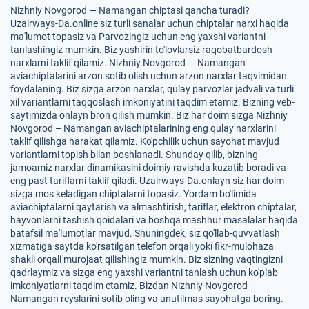
Nizhniy Novgorod — Namangan chiptasi qancha turadi?
Uzairways-Da.online siz turli sanalar uchun chiptalar narxi haqida
ma'lumot topasiz va Parvozingiz uchun eng yaxshi variantni
tanlashingiz mumkin. Biz yashirin to'lovlarsiz raqobatbardosh
narxlarni taklif qilamiz. Nizhniy Novgorod — Namangan
aviachiptalarini arzon sotib olish uchun arzon narxlar taqvimidan
foydalaning. Biz sizga arzon narxlar, qulay parvozlar jadvali va turli
xil variantlarni taqqoslash imkoniyatini taqdim etamiz. Bizning veb-
saytimizda onlayn bron qilish mumkin. Biz har doim sizga Nizhniy
Novgorod – Namangan aviachiptalarining eng qulay narxlarini
taklif qilishga harakat qilamiz. Ko'pchilik uchun sayohat mavjud
variantlarni topish bilan boshlanadi. Shunday qilib, bizning
jamoamiz narxlar dinamikasini doimiy ravishda kuzatib boradi va
eng past tariflarni taklif qiladi. Uzairways-Da.onlayn siz har doim
sizga mos keladigan chiptalarni topasiz. Yordam bo'limida
aviachiptalarni qaytarish va almashtirish, tariflar, elektron chiptalar,
hayvonlarni tashish qoidalari va boshqa mashhur masalalar haqida
batafsil ma'lumotlar mavjud. Shuningdek, siz qo'llab-quvvatlash
xizmatiga saytda ko'rsatilgan telefon orqali yoki fikr-mulohaza
shakli orqali murojaat qilishingiz mumkin. Biz sizning vaqtingizni
qadrlaymiz va sizga eng yaxshi variantni tanlash uchun ko'plab
imkoniyatlarni taqdim etamiz. Bizdan Nizhniy Novgorod -
Namangan reyslarini sotib oling va unutilmas sayohatga boring.