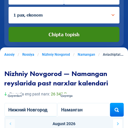
1 pax, ekonom
Chipta topish
Asosiy
Rossiya
Nizhniy Novgorod
Namangan
Aviachiptalar Nizhniy Novgoroddan Namanganga
Nizhniy Novgorod — Namangan
reyslarida past narxlar kalendari
Bu oyda eng past narx:
26 343 ₽
Qayerdan
Qayerga
August 2026