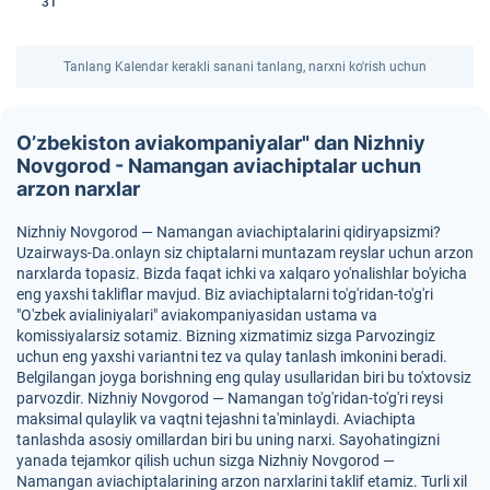
31
Tanlang Kalendar kerakli sanani tanlang, narxni ko'rish uchun
O’zbekiston aviakompaniyalar" dan Nizhniy
Novgorod - Namangan aviachiptalar uchun
arzon narxlar
Nizhniy Novgorod — Namangan aviachiptalarini qidiryapsizmi?
Uzairways-Da.onlayn siz chiptalarni muntazam reyslar uchun arzon
narxlarda topasiz. Bizda faqat ichki va xalqaro yo'nalishlar bo'yicha
eng yaxshi takliflar mavjud. Biz aviachiptalarni to'g'ridan-to'g'ri
"O'zbek avialiniyalari" aviakompaniyasidan ustama va
komissiyalarsiz sotamiz. Bizning xizmatimiz sizga Parvozingiz
uchun eng yaxshi variantni tez va qulay tanlash imkonini beradi.
Belgilangan joyga borishning eng qulay usullaridan biri bu to'xtovsiz
parvozdir. Nizhniy Novgorod — Namangan to'g'ridan-to'g'ri reysi
maksimal qulaylik va vaqtni tejashni ta'minlaydi. Aviachipta
tanlashda asosiy omillardan biri bu uning narxi. Sayohatingizni
yanada tejamkor qilish uchun sizga Nizhniy Novgorod —
Namangan aviachiptalarining arzon narxlarini taklif etamiz. Turli xil