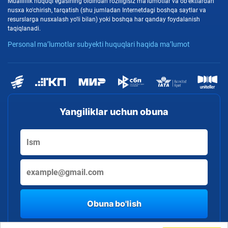
Mualliflik huquqi egasining oldindan roziligisiz ma'lumotlar va ob'ektlardan
nusxa ko'chirish, tarqatish (shu jumladan Internetdagi boshqa saytlar va
resurslarga nusxalash yo'li bilan) yoki boshqa har qanday foydalanish
taqiqlanadi.
Personal ma’lumotlar subyekti huquqlari haqida ma’lumot
Yangiliklar uchun obuna
Obuna bo'lish
By clicking the button, you consent to the processing of personal data