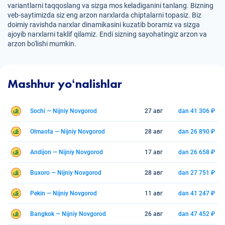
variantlarni taqqoslang va sizga mos keladiganini tanlang. Bizning
veb-saytimizda siz eng arzon narxlarda chiptalarni topasiz. Biz
doimiy ravishda narxlar dinamikasini kuzatib boramiz va sizga
ajoyib narxlarni taklif qilamiz. Endi sizning sayohatingiz arzon va
arzon bo'lishi mumkin.
Mashhur yoʻnalishlar
Sochi — Nijniy Novgorod
27 авг
dan 41 306 ₽
Olmaota — Nijniy Novgorod
28 авг
dan 26 890 ₽
Andijon — Nijniy Novgorod
17 авг
dan 26 658 ₽
Buxoro — Nijniy Novgorod
28 авг
dan 27 751 ₽
Pekin — Nijniy Novgorod
11 авг
dan 41 247 ₽
Bangkok — Nijniy Novgorod
26 авг
dan 47 452 ₽