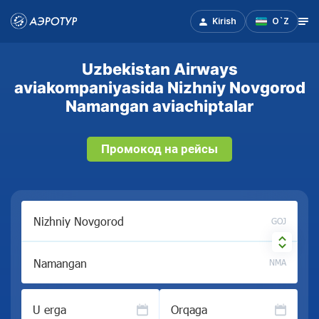
Kirish
O`Z
Uzbekistan Airways
aviakompaniyasida Nizhniy Novgorod
Namangan aviachiptalar
Промокод на рейсы
GOJ
NMA
U erga
Orqaga