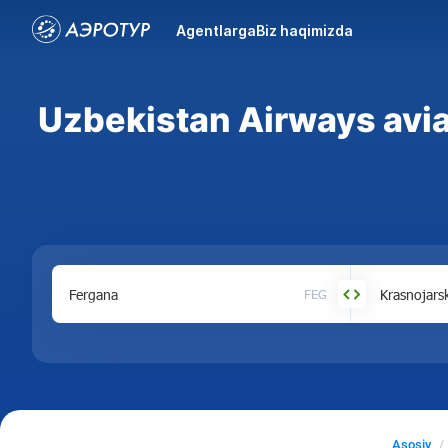
Agentlarga
Biz haqimizda
Uzbekistan Airways avi
FEG
Asosiy