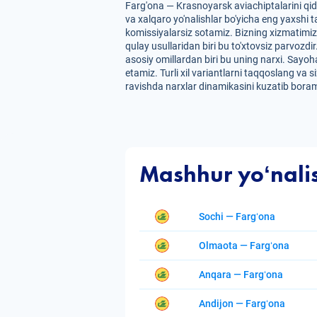
Farg'ona — Krasnoyarsk aviachiptalarini qi
va xalqaro yo'nalishlar bo'yicha eng yaxshi t
komissiyalarsiz sotamiz. Bizning xizmatimiz
qulay usullaridan biri bu to'xtovsiz parvozdi
asosiy omillardan biri bu uning narxi. Sayoh
etamiz. Turli xil variantlarni taqqoslang va
ravishda narxlar dinamikasini kuzatib borami
Mashhur yoʻnali
Sochi — Fargʻona
Olmaota — Fargʻona
Anqara — Fargʻona
Andijon — Fargʻona