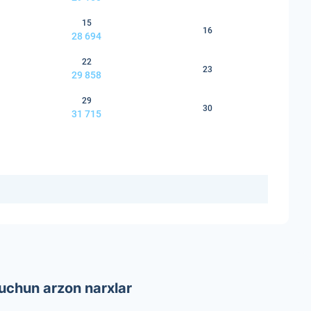
15
16
28 694
22
23
29 858
29
30
31 715
uchun arzon narxlar