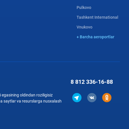
Pulkovo
Tashkent International
Vnukovo
+ Barcha aeroportlar
8 812
336-16-88
 egasining oldindan roziligisiz
qa saytlar va resurslarga nusxalash