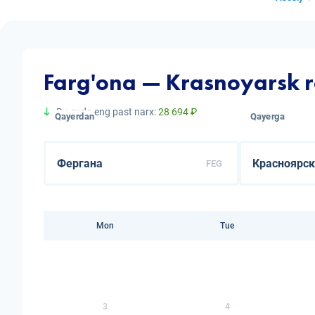
Farg'ona — Krasnoyarsk r
Bu oyda eng past narx:
28 694 ₽
Qayerdan
Qayerga
FEG
Mon
Tue
3
4