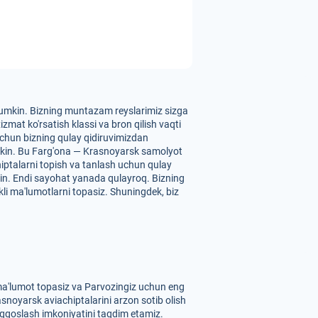
z mumkin. Bizning muntazam reyslarimiz sizga
mat ko'rsatish klassi va bron qilish vaqti
 uchun bizning qulay qidiruvimizdan
umkin. Bu Farg'ona — Krasnoyarsk samolyot
chiptalarni topish va tanlash uchun qulay
kin. Endi sayohat yanada qulayroq. Bizning
kli ma'lumotlarni topasiz. Shuningdek, biz
 ma'lumot topasiz va Parvozingiz uchun eng
asnoyarsk aviachiptalarini arzon sotib olish
 taqqoslash imkoniyatini taqdim etamiz.