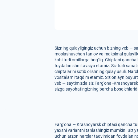
Sizning qulayligingiz uchun bizning veb — sa
moslashuvchan tanlov va maksimal qulaylikni 
kabi turli omillarga bog'liq. Chiptani qancha
foydalanishni tavsiya etamiz. Siz turli san
chiptalarini sotib olishning qulay usuli. Nar
vositalarni taqdim etamiz. Siz onlayn buyur
veb — saytimizda siz Farg'ona -Krasnoyarsk r
sizga sayohatingizning barcha bosqichlarid
Farg'ona — Krasnoyarsk chiptasi qancha tur
yaxshi variantni tanlashingiz mumkin. Biz ya
uchun arzon narxlar taqvimidan foydalaning. 