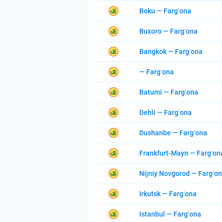
Boku — Fargʻona
Buxoro — Fargʻona
Bangkok — Fargʻona
— Fargʻona
Batumi — Fargʻona
Dehli — Fargʻona
Dushanbe — Fargʻona
Frankfurt-Mayn — Fargʻon
Nijniy Novgorod — Fargʻo
Irkutsk — Fargʻona
Istanbul — Fargʻona