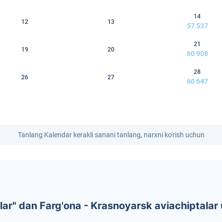
14
12
13
57 537
21
19
20
60 908
28
26
27
60 647
Tanlang Kalendar kerakli sanani tanlang, narxni ko'rish uchun
ar" dan Farg'ona - Krasnoyarsk aviachiptalar 