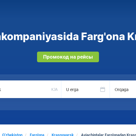
akompaniyasida Farg'ona Kr
Промокод на рейсы
U erga
Orqaga
KJA
O'zbekiston
Farg'ona
Krasnoyarsk
Aviachiptalar Farg'onadan Kra