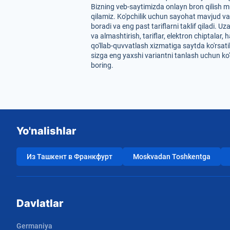
Bizning veb-saytimizda onlayn bron qilish m
qilamiz. Ko'pchilik uchun sayohat mavjud va
boradi va eng past tariflarni taklif qiladi.
va almashtirish, tariflar, elektron chiptala
qo'llab-quvvatlash xizmatiga saytda ko'rsati
sizga eng yaxshi variantni tanlash uchun ko
boring.
Yo'nalishlar
Из Ташкент в Франкфурт
Moskvadan Toshkentga
Davlatlar
Germaniya