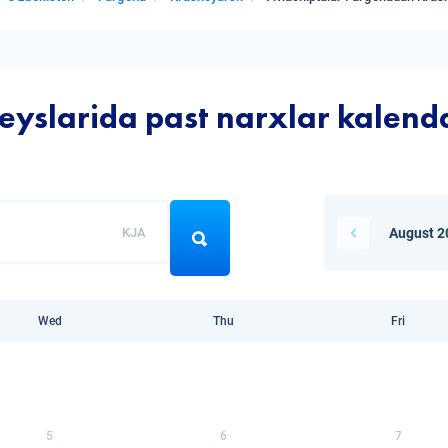
eyslarida past narxlar kalend
KJA
August 2
Wed
Thu
Fri
5
6
7