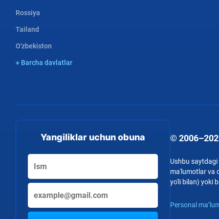
Rossiya
Tailand
O'zbekiston
+ Barcha davlatlar
Yangiliklar uchun obuna
© 2006–202
Ushbu saytdagi b
ma'lumotlar va o
yo'li bilan) yok
Personal ma’lum