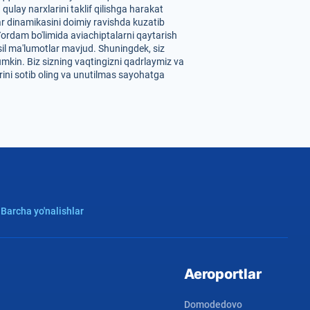
ulay narxlarini taklif qilishga harakat
ar dinamikasini doimiy ravishda kuzatib
 Yordam bo'limida aviachiptalarni qaytarish
sil ma'lumotlar mavjud. Shuningdek, siz
mumkin. Biz sizning vaqtingizni qadrlaymiz va
rini sotib oling va unutilmas sayohatga
 Barcha yo'nalishlar
Aeroportlar
Domodedovo