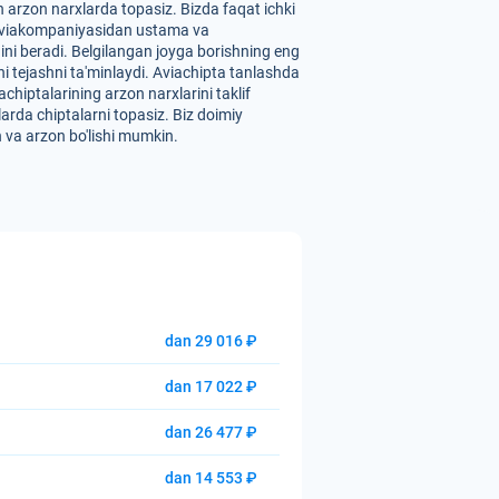
 arzon narxlarda topasiz. Bizda faqat ichki
ri" aviakompaniyasidan ustama va
ini beradi. Belgilangan joyga borishning eng
tni tejashni ta'minlaydi. Aviachipta tanlashda
hiptalarining arzon narxlarini taklif
larda chiptalarni topasiz. Biz doimiy
n va arzon bo'lishi mumkin.
dan 29 016 ₽
dan 17 022 ₽
dan 26 477 ₽
dan 14 553 ₽