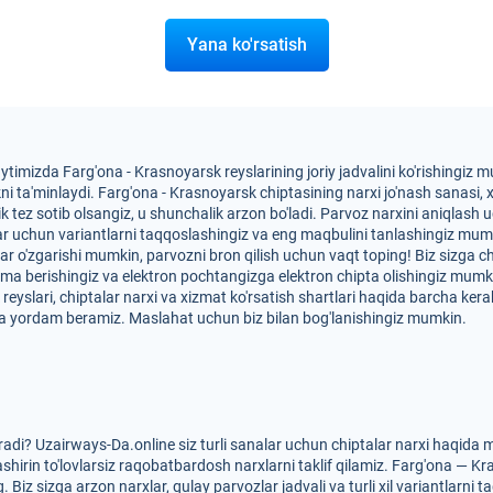
Yana ko'rsatish
ytimizda Farg'ona - Krasnoyarsk reyslarining joriy jadvalini ko'rishingi
ta'minlaydi. Farg'ona - Krasnoyarsk chiptasining narxi jo'nash sanasi, xiz
lik tez sotib olsangiz, u shunchalik arzon bo'ladi. Parvoz narxini aniqlash
alar uchun variantlarni taqqoslashingiz va eng maqbulini tanlashingiz m
xlar o'zgarishi mumkin, parvozni bron qilish uchun vaqt toping! Biz sizga 
tma berishingiz va elektron pochtangizga elektron chipta olishingiz mum
eyslari, chiptalar narxi va xizmat ko'rsatish shartlari haqida barcha kera
a yordam beramiz. Maslahat uchun biz bilan bog'lanishingiz mumkin.
adi? Uzairways-Da.online siz turli sanalar uchun chiptalar narxi haqida
shirin to'lovlarsiz raqobatbardosh narxlarni taklif qilamiz. Farg'ona — Kr
Biz sizga arzon narxlar, qulay parvozlar jadvali va turli xil variantlarni