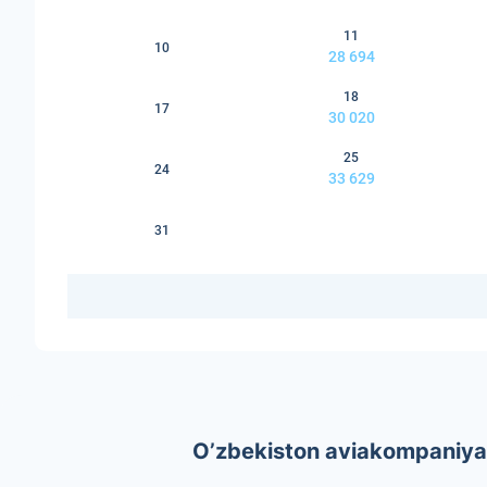
11
10
28 694
18
17
30 020
25
24
33 629
31
O’zbekiston aviakompaniyal