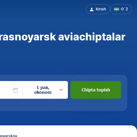
Kirish
O`Z
asnoyarsk aviachiptalar
1 pax,
Chipta topish
ekonom
snoyarskga