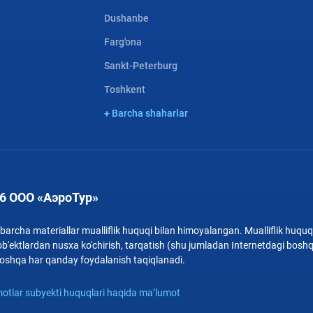
Dushanbe
Farg'ona
Sankt-Peterburg
Toshkent
+ Barcha shaharlar
6 ООО «АэроТур»
archa materiallar mualliflik huquqi bilan himoyalangan. Mualliflik huquqi
b'ektlardan nusxa ko'chirish, tarqatish (shu jumladan Internetdagi bosh
i boshqa har qanday foydalanish taqiqlanadi.
otlar subyekti huquqlari haqida ma’lumot