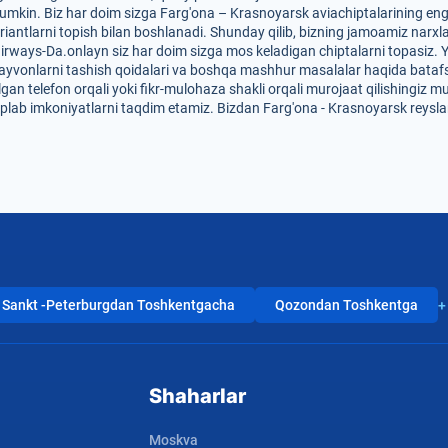
umkin. Biz har doim sizga Farg'ona – Krasnoyarsk aviachiptalarining eng q
riantlarni topish bilan boshlanadi. Shunday qilib, bizning jamoamiz narxl
 Uzairways-Da.onlayn siz har doim sizga mos keladigan chiptalarni topasiz.
r, hayvonlarni tashish qoidalari va boshqa mashhur masalalar haqida bataf
lgan telefon orqali yoki fikr-mulohaza shakli orqali murojaat qilishingiz 
'plab imkoniyatlarni taqdim etamiz. Bizdan Farg'ona - Krasnoyarsk reysla
Sankt -Peterburgdan Toshkentgacha
Qozondan Toshkentga
+
Shaharlar
Moskva