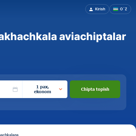
Kirish
O`Z
khachkala aviachiptalar
1 pax,
Chipta topish
ekonom
hachkalaga