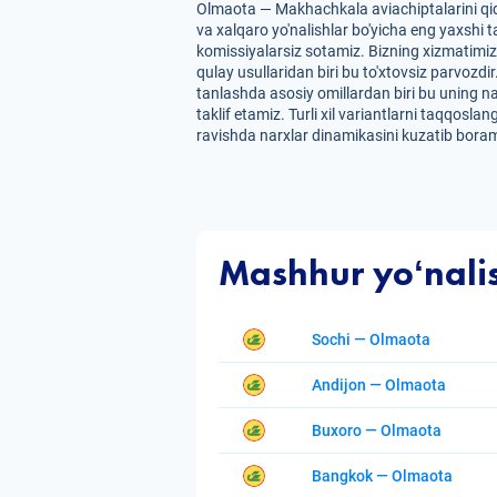
Olmaota — Makhachkala aviachiptalarini qid
va xalqaro yo'nalishlar bo'yicha eng yaxshi t
komissiyalarsiz sotamiz. Bizning xizmatimiz
qulay usullaridan biri bu to'xtovsiz parvozdi
tanlashda asosiy omillardan biri bu uning n
taklif etamiz. Turli xil variantlarni taqqosl
ravishda narxlar dinamikasini kuzatib borami
Mashhur yoʻnali
Sochi — Olmaota
Andijon — Olmaota
Buxoro — Olmaota
Bangkok — Olmaota