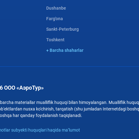
Dushanbe
Farg'ona
Sankt-Peterburg
Toshkent
+ Barcha shaharlar
6 ООО «АэроТур»
archa materiallar mualliflik huquqi bilan himoyalangan. Mualliflik huquqi
b'ektlardan nusxa ko'chirish, tarqatish (shu jumladan Internetdagi bosh
i boshqa har qanday foydalanish taqiqlanadi.
otlar subyekti huquqlari haqida ma’lumot