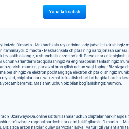
Yana ko'rsatish
aytimizda Olmaota - Makhachkala reyslarining joriy jadvalini ko'rishingi
ta'minlaydi. Olmaota - Makhachkala chiptasining narxi jo'nash sanasi, xi
lik tez sotib olsangiz, u shunchalik arzon bo'ladi. Parvoz narxini aniqlash
nalar uchun variantlarni taqqoslashingiz va eng maqbulini tanlashingiz
xlar o'zgarishi mumkin, parvozni bron qilish uchun vaqt toping! Biz sizga 
tma berishingiz va elektron pochtangizga elektron chipta olishingiz mum
yslari, chiptalar narxi va xizmat ko'rsatish shartlari haqida barcha kera
a yordam beramiz. Maslahat uchun biz bilan bog'lanishingiz mumkin.
di? Uzairways-Da.online siz turli sanalar uchun chiptalar narxi haqida
shirin to'lovlarsiz raqobatbardosh narxlarni taklif qilamiz. Olmaota — Ma
Biz sizga arzon narxlar, qulay parvozlar jadvali va turli xil variantlarni