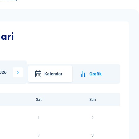
ari
026
Kalendar
Grafik
Sat
Sun
1
2
8
9