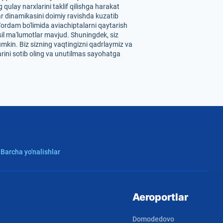
ulay narxlarini taklif qilishga harakat
ar dinamikasini doimiy ravishda kuzatib
 Yordam bo'limida aviachiptalarni qaytarish
sil ma'lumotlar mavjud. Shuningdek, siz
mumkin. Biz sizning vaqtingizni qadrlaymiz va
rini sotib oling va unutilmas sayohatga
 Barcha yo'nalishlar
Aeroportlar
Domodedovo