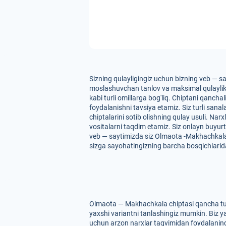
Sizning qulayligingiz uchun bizning veb — s
moslashuvchan tanlov va maksimal qulaylikni 
kabi turli omillarga bog'liq. Chiptani qancha
foydalanishni tavsiya etamiz. Siz turli sa
chiptalarini sotib olishning qulay usuli. Nar
vositalarni taqdim etamiz. Siz onlayn buyur
veb — saytimizda siz Olmaota -Makhachkala re
sizga sayohatingizning barcha bosqichlarid
Olmaota — Makhachkala chiptasi qancha tura
yaxshi variantni tanlashingiz mumkin. Biz ya
uchun arzon narxlar taqvimidan foydalaning. 