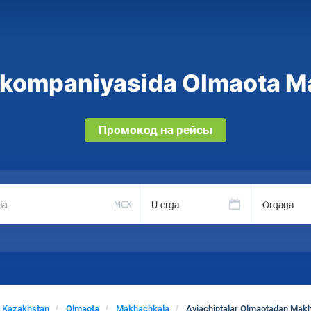
akompaniyasida Olmaota Ma
Промокод на рейсы
U erga
Orqaga
MCX
Kazakhstan
Olmaota
Makhachkala
Aviachiptalar Olmaotadan Mak