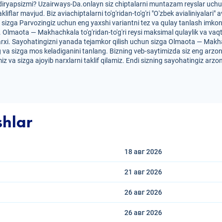
iryapsizmi? Uzairways-Da.onlayn siz chiptalarni muntazam reyslar uchun
akliflar mavjud. Biz aviachiptalarni to'g'ridan-to'g'ri "O'zbek avialiniyala
 sizga Parvozingiz uchun eng yaxshi variantni tez va qulay tanlash imkon
r. Olmaota — Makhachkala to'g'ridan-to'g'ri reysi maksimal qulaylik va vaqt
arxi. Sayohatingizni yanada tejamkor qilish uchun sizga Olmaota — Makha
ang va sizga mos keladiganini tanlang. Bizning veb-saytimizda siz eng arzo
z va sizga ajoyib narxlarni taklif qilamiz. Endi sizning sayohatingiz arzo
shlar
18 авг
2026
21 авг
2026
26 авг
2026
26 авг
2026