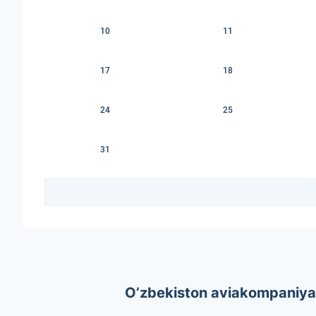
10
11
17
18
24
25
31
O’zbekiston aviakompaniyal