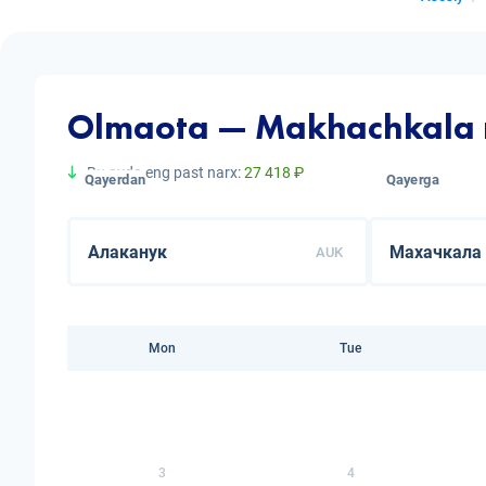
Olmaota — Makhachkala re
Bu oyda eng past narx:
27 418 ₽
Qayerdan
Qayerga
AUK
Mon
Tue
3
4