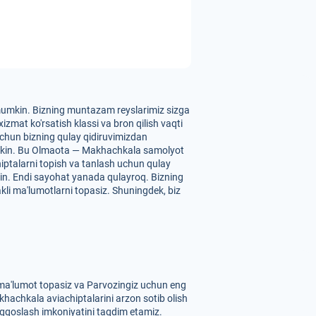
z mumkin. Bizning muntazam reyslarimiz sizga
zmat ko'rsatish klassi va bron qilish vaqti
 uchun bizning qulay qidiruvimizdan
 mumkin. Bu Olmaota — Makhachkala samolyot
chiptalarni topish va tanlash uchun qulay
kin. Endi sayohat yanada qulayroq. Bizning
kli ma'lumotlarni topasiz. Shuningdek, biz
 ma'lumot topasiz va Parvozingiz uchun eng
khachkala aviachiptalarini arzon sotib olish
 taqqoslash imkoniyatini taqdim etamiz.