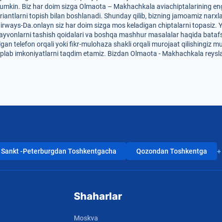
umkin. Biz har doim sizga Olmaota – Makhachkala aviachiptalarining eng q
riantlarni topish bilan boshlanadi. Shunday qilib, bizning jamoamiz narxl
 Uzairways-Da.onlayn siz har doim sizga mos keladigan chiptalarni topasiz.
r, hayvonlarni tashish qoidalari va boshqa mashhur masalalar haqida bataf
lgan telefon orqali yoki fikr-mulohaza shakli orqali murojaat qilishingiz 
'plab imkoniyatlarni taqdim etamiz. Bizdan Olmaota - Makhachkala reysla
Sankt -Peterburgdan Toshkentgacha
Qozondan Toshkentga
+
Shaharlar
Moskva