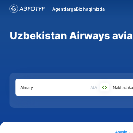
Agentlarga
Biz haqimizda
Uzbekistan Airways avi
ALA
Asosiy