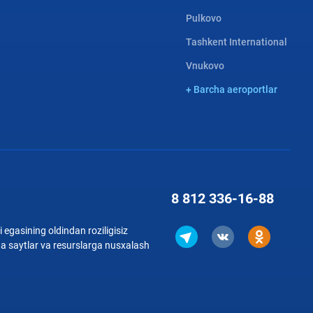
Pulkovo
Tashkent International
Vnukovo
+ Barcha aeroportlar
8 812
336-16-88
 egasining oldindan roziligisiz
qa saytlar va resurslarga nusxalash