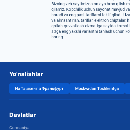
Bizning veb-saytimizda onlayn bron qilish m
qilamiz. Ko'pchilik uchun sayohat mavjud va
boradi va eng past tariflarni taklif qiladi.
va almashtirish, tariflar, elektron chiptala
qo'llab-quvvatlash xizmatiga saytda ko'rsati
sizga eng yaxshi variantni tanlash uchun ko
boring.
Yo'nalishlar
Из Ташкент в Франкфурт
Moskvadan Toshkentga
Davlatlar
Germaniya