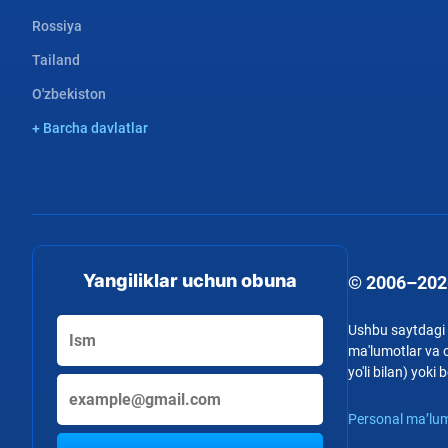
Rossiya
Tailand
O'zbekiston
+ Barcha davlatlar
Yangiliklar uchun obuna
© 2006–202
Ushbu saytdagi b
ma'lumotlar va o
yo'li bilan) yok
Personal ma’lum