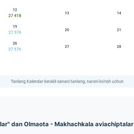
12
13
14
27 418
19
20
21
27 576
26
27
28
27 576
Tanlang Kalendar kerakli sanani tanlang, narxni ko'rish uchun
ar" dan Olmaota - Makhachkala aviachiptalar