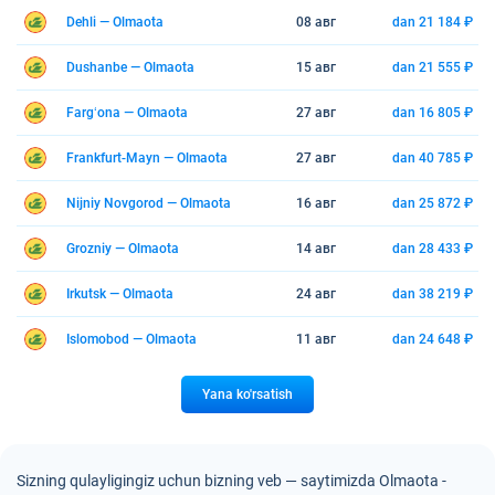
Dehli — Olmaota
08 авг
dan 21 184 ₽
Dushanbe — Olmaota
15 авг
dan 21 555 ₽
Fargʻona — Olmaota
27 авг
dan 16 805 ₽
Frankfurt-Mayn — Olmaota
27 авг
dan 40 785 ₽
Nijniy Novgorod — Olmaota
16 авг
dan 25 872 ₽
Grozniy — Olmaota
14 авг
dan 28 433 ₽
Irkutsk — Olmaota
24 авг
dan 38 219 ₽
Islomobod — Olmaota
11 авг
dan 24 648 ₽
Yana ko'rsatish
Sizning qulayligingiz uchun bizning veb — saytimizda Olmaota -