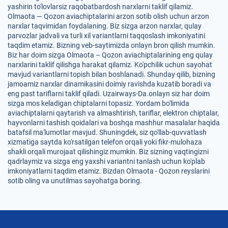
yashirin to'lovlarsiz raqobatbardosh narxlarni taklif qilamiz.
Olmaota — Qozon aviachiptalarini arzon sotib olish uchun arzon
narxlar taqvimidan foydalaning. Biz sizga arzon narxlar, qulay
parvozlar jadvali va turli xil variantlarni taqqoslash imkoniyatini
taqdim etamiz. Bizning veb-saytimizda onlayn bron qilish mumkin.
Biz har doim sizga Olmaota – Qozon aviachiptalarining eng qulay
narxlarini taklif qilishga harakat qilamiz. Ko'pchilik uchun sayohat
mavjud variantlarni topish bilan boshlanadi. Shunday qilib, bizning
jamoamiz narxlar dinamikasini doimiy ravishda kuzatib boradi va
eng past tariflarni taklif qiladi. Uzairways-Da.onlayn siz har doim
sizga mos keladigan chiptalarni topasiz. Yordam bo'limida
aviachiptalarni qaytarish va almashtirish, tariflar, elektron chiptalar,
hayvonlarni tashish qoidalari va boshqa mashhur masalalar haqida
batafsil ma'lumotlar mavjud. Shuningdek, siz qo'llab-quvvatlash
xizmatiga saytda ko'rsatilgan telefon orqali yoki fikr-mulohaza
shakli orqali murojaat qilishingiz mumkin. Biz sizning vaqtingizni
qadrlaymiz va sizga eng yaxshi variantni tanlash uchun ko'plab
imkoniyatlarni taqdim etamiz. Bizdan Olmaota - Qozon reyslarini
sotib oling va unutilmas sayohatga boring.