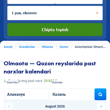
1 pax, ekonom
Chipta topish
Asosiy
Kazakhstan
Olmaota
Qozon
Aviachiptalar Olmaotadan Qozonga
Olmaota — Qozon reyslarida past
narxlar kalendari
Bu oyda eng past narx:
29 827 ₽
Qayerdan
Qayerga
August 2026