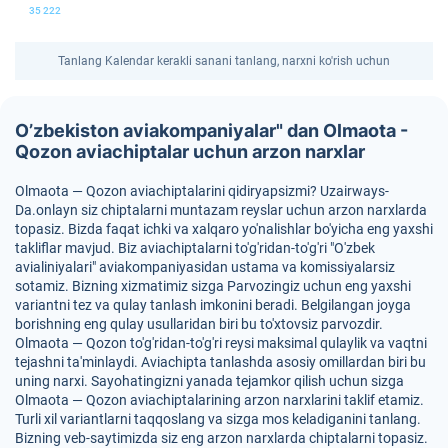
35 222
Tanlang Kalendar kerakli sanani tanlang, narxni ko'rish uchun
O’zbekiston aviakompaniyalar" dan Olmaota -
Qozon aviachiptalar uchun arzon narxlar
Olmaota — Qozon aviachiptalarini qidiryapsizmi? Uzairways-
Da.onlayn siz chiptalarni muntazam reyslar uchun arzon narxlarda
topasiz. Bizda faqat ichki va xalqaro yo'nalishlar bo'yicha eng yaxshi
takliflar mavjud. Biz aviachiptalarni to'g'ridan-to'g'ri "O'zbek
avialiniyalari" aviakompaniyasidan ustama va komissiyalarsiz
sotamiz. Bizning xizmatimiz sizga Parvozingiz uchun eng yaxshi
variantni tez va qulay tanlash imkonini beradi. Belgilangan joyga
borishning eng qulay usullaridan biri bu to'xtovsiz parvozdir.
Olmaota — Qozon to'g'ridan-to'g'ri reysi maksimal qulaylik va vaqtni
tejashni ta'minlaydi. Aviachipta tanlashda asosiy omillardan biri bu
uning narxi. Sayohatingizni yanada tejamkor qilish uchun sizga
Olmaota — Qozon aviachiptalarining arzon narxlarini taklif etamiz.
Turli xil variantlarni taqqoslang va sizga mos keladiganini tanlang.
Bizning veb-saytimizda siz eng arzon narxlarda chiptalarni topasiz.