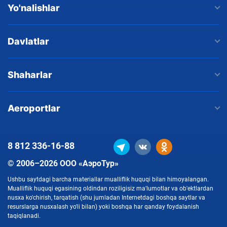
Yo'nalishlar
Davlatlar
Shaharlar
Aeroportlar
8 812
336-16-88
© 2006–2026 ООО «АэроТур»
Ushbu saytdagi barcha materiallar mualliflik huquqi bilan himoyalangan.
Mualliflik huquqi egasining oldindan roziligisiz ma'lumotlar va ob'ektlardan
nusxa ko'chirish, tarqatish (shu jumladan Internetdagi boshqa saytlar va
resurslarga nusxalash yo'li bilan) yoki boshqa har qanday foydalanish
taqiqlanadi.