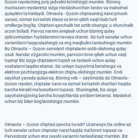
Qozon reyslarining joriy jadvalini ko'rishingiz mumkin. Bizning
muntazam reyslarimiz sizga moslashuvchan tanlov va maksimal
qulaylikni ta'minlaydi. Olmaota - Qozon chiptasining narxi jo'nash
sanasi, xizmat ko'rsatish klassi va bron qilish vaqti kabi turli
omillarga bog'liq. Chiptani qanchalik tez sotib olsangiz, u shunchalik
arzon bo'ladi. Parvoz narxini aniqlash uchun bizning qulay
qidiruvimizdan foydalanishni tavsiya etamiz. Siz turli sanalar uchun
variantlarni taqqoslashingiz va eng maqbulini tanlashingiz mumkin.
Bu Olmaota — Qozon samolyot chiptalarini sotib olishning qulay
usuli. Narxlar o'zgarishi mumkin, parvozni bron qilish uchun vaqt
toping! Biz sizga chiptalarni topish va tanlash uchun qulay
vositalarni taqdim etamiz. Siz onlayn buyurtma berishingiz va
elektron pochtangizga elektron chipta olishingiz mumkin. Endi
sayohat yanada qulayroq. Bizning veb — saytimizda siz Olmaota -
Qozon reyslari, chiptalar narxi va xizmat ko'rsatish shartlari haqida
barcha kerakli ma'lumotlarni topasiz. Shuningdek, biz sizga
sayohatingizning barcha bosqichlarida yordam beramiz. Maslahat
uchun biz bilan bog'lanishingiz mumkin.
Olmaota — Qozon chiptasi qancha turadi? Uzairways-Da.online siz
turli sanalar uchun chiptalar narxi haqida ma'lumot topasiz va
Parvozingiz uchun eng yaxshi variantni tanlashingiz mumkin. Biz