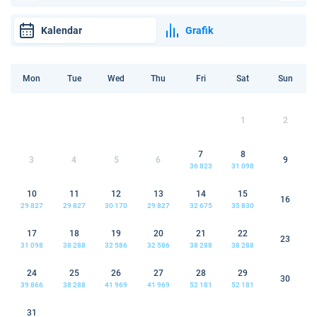
Kalendar
Grafik
Mon
Tue
Wed
Thu
Fri
Sat
Sun
1
2
7
8
3
4
5
6
9
36 823
31 098
10
11
12
13
14
15
16
29 827
29 827
30 170
29 827
32 675
35 830
17
18
19
20
21
22
23
31 098
38 288
32 586
32 586
38 288
38 288
24
25
26
27
28
29
30
39 866
38 288
41 969
41 969
52 181
52 181
31