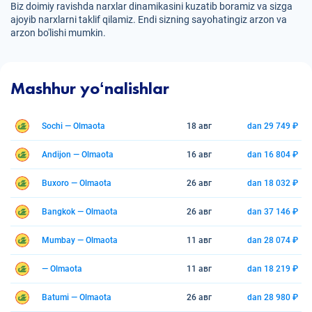
Biz doimiy ravishda narxlar dinamikasini kuzatib boramiz va sizga
ajoyib narxlarni taklif qilamiz. Endi sizning sayohatingiz arzon va
arzon bo'lishi mumkin.
Mashhur yoʻnalishlar
Sochi — Olmaota
18 авг
dan 29 749 ₽
Andijon — Olmaota
16 авг
dan 16 804 ₽
Buxoro — Olmaota
26 авг
dan 18 032 ₽
Bangkok — Olmaota
26 авг
dan 37 146 ₽
Mumbay — Olmaota
11 авг
dan 28 074 ₽
— Olmaota
11 авг
dan 18 219 ₽
Batumi — Olmaota
26 авг
dan 28 980 ₽