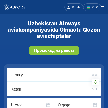
Kirish
O`Z
Uzbekistan Airways
aviakompaniyasida Olmaota Qozon
aviachiptalar
Промокод на рейсы
ALA
KZN
U erga
Orqaga