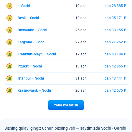
— Sochi
10 авг
dan 28 885 ₽
Dehli — Sochi
10 авг
dan 35 171 ₽
Dushanbe — Sochi
26 авг
dan 33 155 ₽
Fargʻona — Sochi
27 авг
dan 27 262 ₽
Frankfurt-Mayn — Sochi
17 авг
dan 53 184 ₽
Pxuket — Sochi
19 авг
dan 42 865 ₽
Istanbul — Sochi
31 авг
dan 43 441 ₽
Krasnoyarsk — Sochi
20 авг
dan 42 575 ₽
Yana ko'rsatish
Sizning qulayligingiz uchun bizning veb — saytimizda Sochi - Qarshi