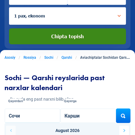
1 pax, ekonom
Chipta topish
Asosiy
Rossiya
Sochi
Qarshi
Aviachiptalar Sochidan Qarshiga
Sochi — Qarshi reyslarida past
narxlar kalendari
Bu oyda eng past narxni bilib oling
Qayerdan
Qayerga
August 2026