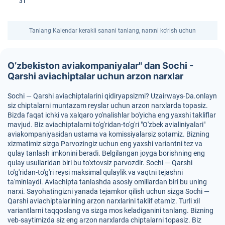
31
Tanlang Kalendar kerakli sanani tanlang, narxni ko'rish uchun
O’zbekiston aviakompaniyalar" dan Sochi -
Qarshi aviachiptalar uchun arzon narxlar
Sochi — Qarshi aviachiptalarini qidiryapsizmi? Uzairways-Da.onlayn
siz chiptalarni muntazam reyslar uchun arzon narxlarda topasiz.
Bizda faqat ichki va xalqaro yo'nalishlar bo'yicha eng yaxshi takliflar
mavjud. Biz aviachiptalarni to'g'ridan-to'g'ri "O'zbek avialiniyalari"
aviakompaniyasidan ustama va komissiyalarsiz sotamiz. Bizning
xizmatimiz sizga Parvozingiz uchun eng yaxshi variantni tez va
qulay tanlash imkonini beradi. Belgilangan joyga borishning eng
qulay usullaridan biri bu to'xtovsiz parvozdir. Sochi — Qarshi
to'g'ridan-to'g'ri reysi maksimal qulaylik va vaqtni tejashni
ta'minlaydi. Aviachipta tanlashda asosiy omillardan biri bu uning
narxi. Sayohatingizni yanada tejamkor qilish uchun sizga Sochi —
Qarshi aviachiptalarining arzon narxlarini taklif etamiz. Turli xil
variantlarni taqqoslang va sizga mos keladiganini tanlang. Bizning
veb-saytimizda siz eng arzon narxlarda chiptalarni topasiz. Biz