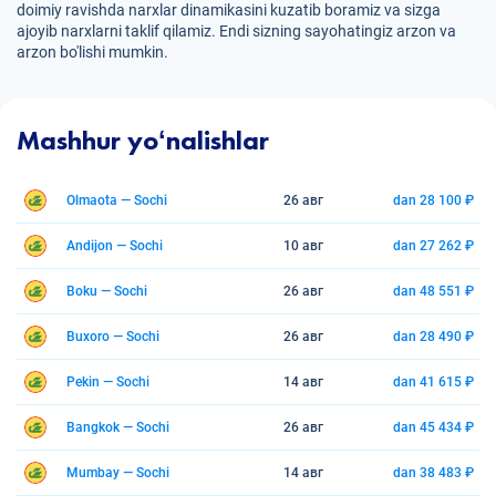
doimiy ravishda narxlar dinamikasini kuzatib boramiz va sizga
ajoyib narxlarni taklif qilamiz. Endi sizning sayohatingiz arzon va
arzon bo'lishi mumkin.
Mashhur yoʻnalishlar
Olmaota — Sochi
26 авг
dan 28 100 ₽
Andijon — Sochi
10 авг
dan 27 262 ₽
Boku — Sochi
26 авг
dan 48 551 ₽
Buxoro — Sochi
26 авг
dan 28 490 ₽
Pekin — Sochi
14 авг
dan 41 615 ₽
Bangkok — Sochi
26 авг
dan 45 434 ₽
Mumbay — Sochi
14 авг
dan 38 483 ₽