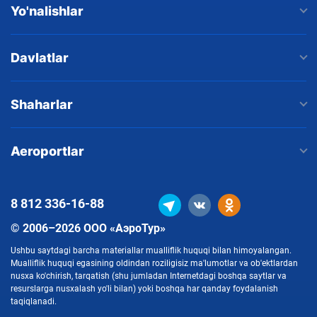
Yo'nalishlar
Davlatlar
Shaharlar
Aeroportlar
8 812
336-16-88
© 2006–2026 ООО «АэроТур»
Ushbu saytdagi barcha materiallar mualliflik huquqi bilan himoyalangan.
Mualliflik huquqi egasining oldindan roziligisiz ma'lumotlar va ob'ektlardan
nusxa ko'chirish, tarqatish (shu jumladan Internetdagi boshqa saytlar va
resurslarga nusxalash yo'li bilan) yoki boshqa har qanday foydalanish
taqiqlanadi.