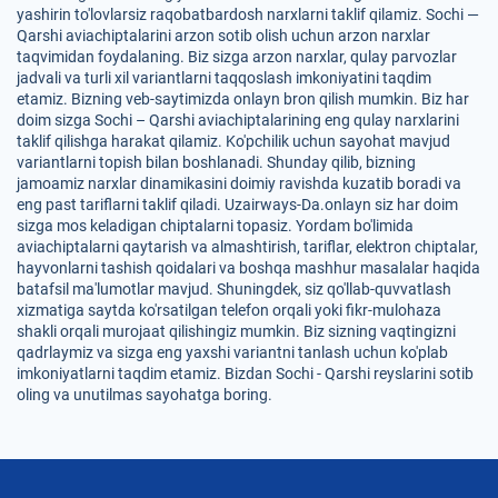
yashirin to'lovlarsiz raqobatbardosh narxlarni taklif qilamiz. Sochi —
Qarshi aviachiptalarini arzon sotib olish uchun arzon narxlar
taqvimidan foydalaning. Biz sizga arzon narxlar, qulay parvozlar
jadvali va turli xil variantlarni taqqoslash imkoniyatini taqdim
etamiz. Bizning veb-saytimizda onlayn bron qilish mumkin. Biz har
doim sizga Sochi – Qarshi aviachiptalarining eng qulay narxlarini
taklif qilishga harakat qilamiz. Ko'pchilik uchun sayohat mavjud
variantlarni topish bilan boshlanadi. Shunday qilib, bizning
jamoamiz narxlar dinamikasini doimiy ravishda kuzatib boradi va
eng past tariflarni taklif qiladi. Uzairways-Da.onlayn siz har doim
sizga mos keladigan chiptalarni topasiz. Yordam bo'limida
aviachiptalarni qaytarish va almashtirish, tariflar, elektron chiptalar,
hayvonlarni tashish qoidalari va boshqa mashhur masalalar haqida
batafsil ma'lumotlar mavjud. Shuningdek, siz qo'llab-quvvatlash
xizmatiga saytda ko'rsatilgan telefon orqali yoki fikr-mulohaza
shakli orqali murojaat qilishingiz mumkin. Biz sizning vaqtingizni
qadrlaymiz va sizga eng yaxshi variantni tanlash uchun ko'plab
imkoniyatlarni taqdim etamiz. Bizdan Sochi - Qarshi reyslarini sotib
oling va unutilmas sayohatga boring.