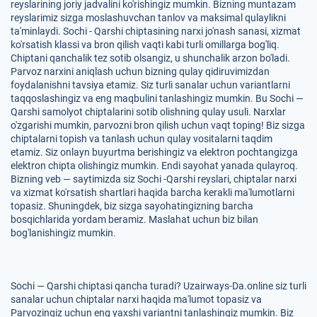
reyslarining joriy jadvalini ko'rishingiz mumkin. Bizning muntazam
reyslarimiz sizga moslashuvchan tanlov va maksimal qulaylikni
ta'minlaydi. Sochi - Qarshi chiptasining narxi jo'nash sanasi, xizmat
ko'rsatish klassi va bron qilish vaqti kabi turli omillarga bog'liq.
Chiptani qanchalik tez sotib olsangiz, u shunchalik arzon bo'ladi.
Parvoz narxini aniqlash uchun bizning qulay qidiruvimizdan
foydalanishni tavsiya etamiz. Siz turli sanalar uchun variantlarni
taqqoslashingiz va eng maqbulini tanlashingiz mumkin. Bu Sochi —
Qarshi samolyot chiptalarini sotib olishning qulay usuli. Narxlar
o'zgarishi mumkin, parvozni bron qilish uchun vaqt toping! Biz sizga
chiptalarni topish va tanlash uchun qulay vositalarni taqdim
etamiz. Siz onlayn buyurtma berishingiz va elektron pochtangizga
elektron chipta olishingiz mumkin. Endi sayohat yanada qulayroq.
Bizning veb — saytimizda siz Sochi -Qarshi reyslari, chiptalar narxi
va xizmat ko'rsatish shartlari haqida barcha kerakli ma'lumotlarni
topasiz. Shuningdek, biz sizga sayohatingizning barcha
bosqichlarida yordam beramiz. Maslahat uchun biz bilan
bog'lanishingiz mumkin.
Sochi — Qarshi chiptasi qancha turadi? Uzairways-Da.online siz turli
sanalar uchun chiptalar narxi haqida ma'lumot topasiz va
Parvozingiz uchun eng yaxshi variantni tanlashingiz mumkin. Biz