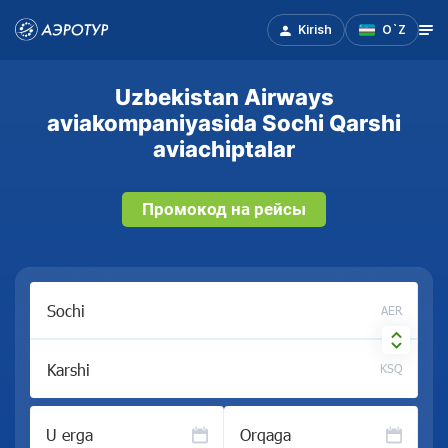
Kirish
O`Z
Uzbekistan Airways
aviakompaniyasida Sochi Qarshi
aviachiptalar
Промокод на рейсы
AER
KSQ
U erga
Orqaga