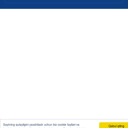
Saytning qulayligini yaxshilash uchun biz cookie fayllari va
Qabul qiling