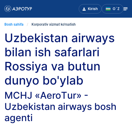
Kirish
O`Z
Bosh sahifa
Korporativ xizmat ko'rsatish
Uzbekistan airways
bilan ish safarlari
Rossiya va butun
dunyo bo'ylab
MCHJ «АeroТur» -
Uzbekistan airways bosh
agenti