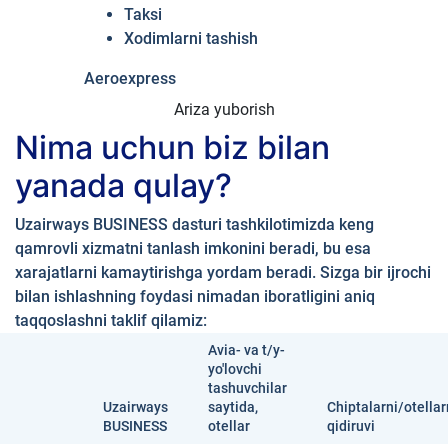
Taksi
Xodimlarni tashish
Aeroexpress
Ariza yuborish
Nima uchun biz bilan
yanada qulay?
Uzairways BUSINESS dasturi tashkilotimizda keng
qamrovli xizmatni tanlash imkonini beradi, bu esa
xarajatlarni kamaytirishga yordam beradi. Sizga bir ijrochi
bilan ishlashning foydasi nimadan iboratligini aniq
taqqoslashni taklif qilamiz:
Avia- va t/y-
yo'lovchi
tashuvchilar
Uzairways
saytida,
Chiptalarni/otellar
BUSINESS
otellar
qidiruvi