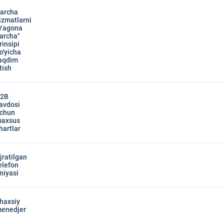
archa
izmatlarni
Yagona
archa"
rinsipi
o'yicha
aqdim
tish
2B
avdosi
chun
axsus
hartlar
jratilgan
elefon
iniyasi
haxsiy
enedjer