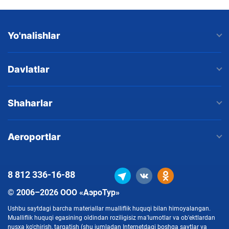
Yo'nalishlar
Davlatlar
Shaharlar
Aeroportlar
8 812
336-16-88
© 2006–2026 ООО «АэроТур»
Ushbu saytdagi barcha materiallar mualliflik huquqi bilan himoyalangan.
Mualliflik huquqi egasining oldindan roziligisiz ma'lumotlar va ob'ektlardan
nusxa ko'chirish, tarqatish (shu jumladan Internetdagi boshqa saytlar va