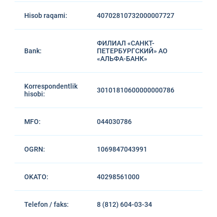
Hisob raqami:
40702810732000007727
ФИЛИАЛ «САНКТ-
Bank:
ПЕТЕРБУРГСКИЙ» АО
«АЛЬФА-БАНК»
Korrespondentlik
30101810600000000786
hisobi:
MFO:
044030786
OGRN:
1069847043991
OKATO:
40298561000
Telefon / faks:
8 (812) 604-03-34